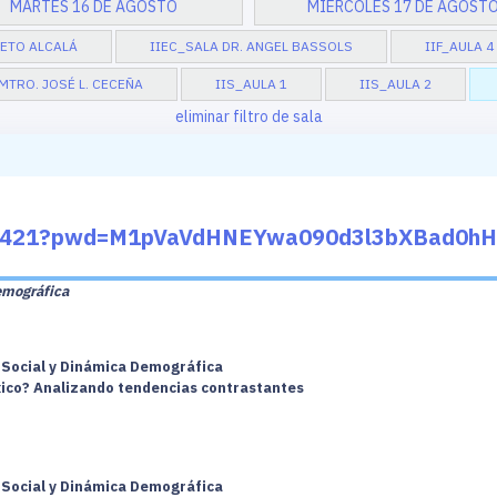
MARTES 16 DE AGOSTO
MIÉRCOLES 17 DE AGOST
CETO ALCALÁ
IIEC_SALA DR. ANGEL BASSOLS
IIF_AULA 4
MTRO. JOSÉ L. CECEÑA
IIS_AULA 1
IIS_AULA 2
eliminar filtro de sala
524421?pwd=M1pVaVdHNEYwa090d3l3bXBad0h
emográfica
a Social y Dinámica Demográfica
éxico? Analizando tendencias contrastantes
a Social y Dinámica Demográfica