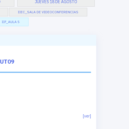
O
JUEVES 18 DE AGOSTO
IIEC_SALA DE VIDEOCONFERENCIAS
IIF_AULA 5
HUT09
[ver]