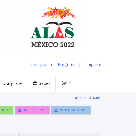
Cronograma
|
Programa
|
Completo
Salir
Sedes
escargas
ir al sitio oficial
CUCSH
UASLP-FCSYH
PUBLICACIONES