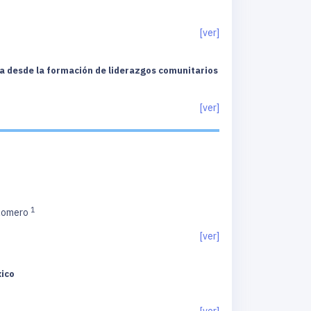
[ver]
ia desde la formación de liderazgos comunitarios
[ver]
1
 Romero
[ver]
xico
[ver]