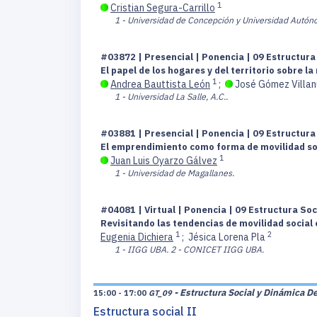
1
Cristian Segura-Carrillo
1 - Universidad de Concepción y Universidad Autón
#03872 | Presencial | Ponencia | 09 Estructur
El papel de los hogares y del territorio sobre l
1
Andrea Bauttista León
;
José Gómez Villa
1 - Universidad La Salle, A.C..
#03881 | Presencial | Ponencia | 09 Estructur
El emprendimiento como forma de movilidad soci
1
Juan Luis Oyarzo Gálvez
1 - Universidad de Magallanes.
#04081 | Virtual | Ponencia | 09 Estructura So
Revisitando las tendencias de movilidad social 
1
2
Eugenia Dichiera
;
Jésica Lorena Pla
1 - IIGG UBA.
2 - CONICET IIGG UBA.
- Estructura Social y Dinámica D
15:00 - 17:00
GT_09
Estructura social II