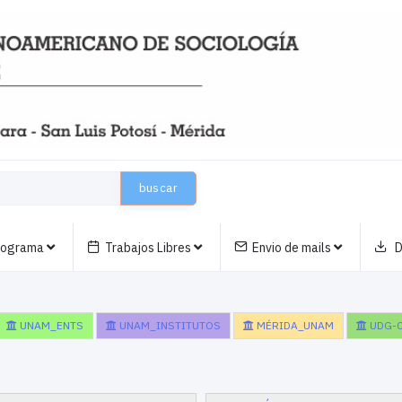
buscar
nograma
Trabajos Libres
Envio de mails
D
UNAM_ENTS
UNAM_INSTITUTOS
MÉRIDA_UNAM
UDG-