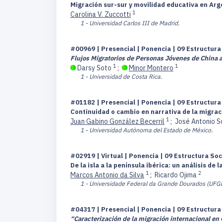
Migración sur-sur y movilidad educativa en Arg
1
Carolina V. Zuccotti
1 - Universidad Carlos III de Madrid.
#00969 | Presencial | Ponencia | 09 Estructur
Flujos Migratorios de Personas Jóvenes de China a
1
1
Darsy Soto
;
Minor Montero
1 - Universidad de Costa Rica.
#01182 | Presencial | Ponencia | 09 Estructur
Continuidad o cambio en narrativa de la migra
1
Juan Gabino González Becerril
;
José Antonio 
1 - Universidad Autónoma del Estado de México.
#02919 | Virtual | Ponencia | 09 Estructura So
De la isla a la península ibérica: un análisis 
1
2
Marcos Antonio da Silva
;
Ricardo Ojima
1 - Universidade Federal da Grande Dourados (UFG
#04317 | Presencial | Ponencia | 09 Estructur
“Caracterización de la migración internacional e