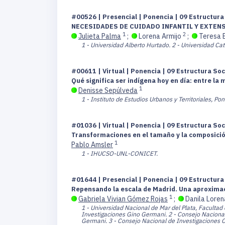
#00526 | Presencial | Ponencia | 09 Estructur
NECESIDADES DE CUIDADO INFANTIL Y EXTENS
1
2
Julieta Palma
;
Lorena Armijo
;
Teresa 
1 - Universidad Alberto Hurtado.
2 - Universidad Cat
#00611 | Virtual | Ponencia | 09 Estructura So
Qué significa ser indígena hoy en día: entre la 
1
Denisse Sepúlveda
1 - Instituto de Estudios Urbanos y Territoriales, Pon
#01036 | Virtual | Ponencia | 09 Estructura So
Transformaciones en el tamaño y la composición
1
Pablo Amsler
1 - IHUCSO-UNL-CONICET.
#01644 | Presencial | Ponencia | 09 Estructur
Repensando la escala de Madrid. Una aproximaci
1
Gabriela Vivian Gómez Rojas
;
Danila Loren
1 - Universidad Nacional de Mar del Plata, Facultad
Investigaciones Gino Germani.
2 - Consejo Nacional
Germani.
3 - Consejo Nacional de Investigaciones Ci