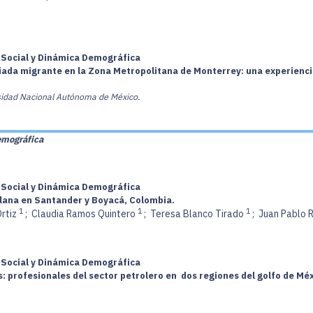
a Social y Dinámica Demográfica
giada migrante en la Zona Metropolitana de Monterrey: una experienc
ersidad Nacional Autónoma de México.
emográfica
a Social y Dinámica Demográfica
lana en Santander y Boyacá, Colombia.
1
1
1
Ortiz
;
Claudia Ramos Quintero
;
Teresa Blanco Tirado
;
Juan Pablo
a Social y Dinámica Demográfica
 profesionales del sector petrolero en dos regiones del golfo de Mé