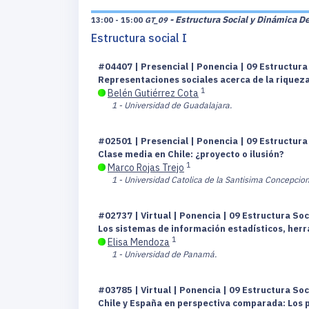
- Estructura Social y Dinámica D
13:00 - 15:00
GT_09
Estructura social I
#04407 | Presencial | Ponencia | 09 Estructur
Representaciones sociales acerca de la riqueza 
1
Belén Gutiérrez Cota
1 - Universidad de Guadalajara.
#02501 | Presencial | Ponencia | 09 Estructur
Clase media en Chile: ¿proyecto o ilusión?
1
Marco Rojas Trejo
1 - Universidad Catolica de la Santisima Concepcion
#02737 | Virtual | Ponencia | 09 Estructura So
Los sistemas de información estadísticos, herr
1
Elisa Mendoza
1 - Universidad de Panamá.
#03785 | Virtual | Ponencia | 09 Estructura So
Chile y España en perspectiva comparada: Los 