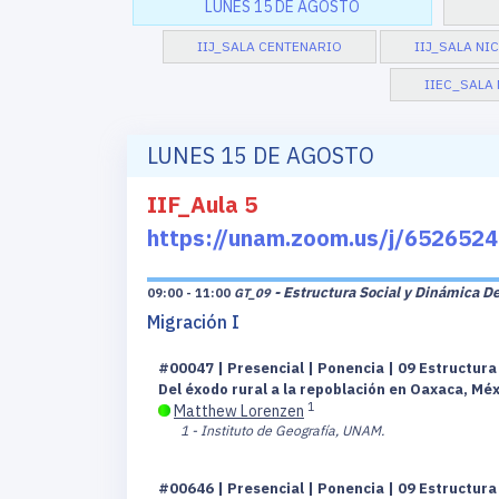
LUNES 15 DE AGOSTO
IIJ_SALA CENTENARIO
IIJ_SALA NI
IIEC_SALA 
LUNES 15 DE AGOSTO
IIF_Aula 5
https://unam.zoom.us/j/6526
- Estructura Social y Dinámica D
09:00 - 11:00
GT_09
Migración I
#00047 | Presencial | Ponencia | 09 Estructur
Del éxodo rural a la repoblación en Oaxaca, M
1
Matthew Lorenzen
1 - Instituto de Geografía, UNAM.
#00646 | Presencial | Ponencia | 09 Estructur