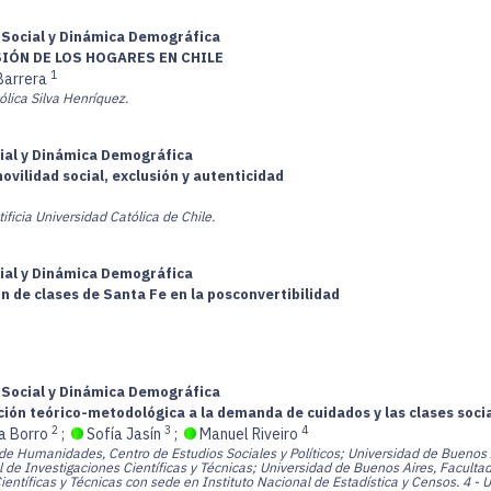
a Social y Dinámica Demográfica
IÓN DE LOS HOGARES EN CHILE
1
Barrera
ólica Silva Henríquez.
cial y Dinámica Demográfica
movilidad social, exclusión y autenticidad
tificia Universidad Católica de Chile.
cial y Dinámica Demográfica
 de clases de Santa Fe en la posconvertibilidad
a Social y Dinámica Demográfica
ón teórico-metodológica a la demanda de cuidados y las clases socia
2
3
4
a Borro
;
Sofía Jasín
;
Manuel Riveiro
 de Humanidades, Centro de Estudios Sociales y Políticos; Universidad de Buenos A
 de Investigaciones Científicas y Técnicas; Universidad de Buenos Aires, Facultad
entíficas y Técnicas con sede en Instituto Nacional de Estadística y Censos.
4 - 