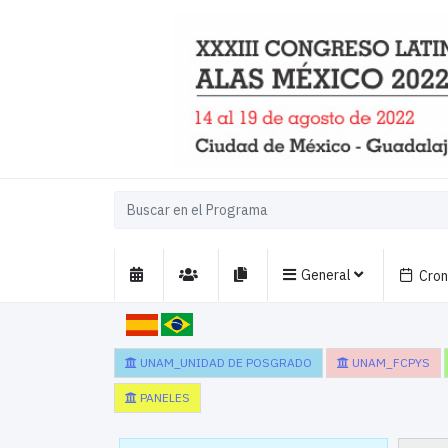
General
Cro
UNAM_UNIDAD DE POSGRADO
UNAM_FCPYS
PANELES