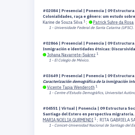
#02084 | Presencial | Ponencia | 09 Estructur
Colonialidades, raça e gênero: um estudo sobr
1
Karine de Souza Silva
;
Patrick Suhre da Rosa
1 - Universidade Federal de Santa Catarina (UFSC).
#02866 | Presencial | Ponencia | 09 Estructur
Inmigración e identidades étnicas: Discursivid
1
Johana Navarrete-Suárez
1 - El Colegio de México.
#03649 | Presencial | Ponencia | 09 Estructur
Caracterización demográfica de la inmigración int
1
Vicente Tapia Wenderoth
1 - Centre d'Estudis Demogràfics, Universitat Autò
#04551 | Virtual | Ponencia | 09 Estructura So
Santiago del Estero en perspectiva migratoria
1
MARIA NOELIA GURMENDI
;
RITA GABRIELA S
1 - Conicet-Universidad Nacional de Santiago del Es