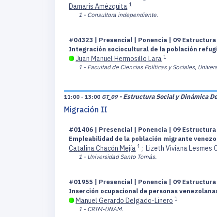
1
Damaris Amézquita
1 - Consultora independiente.
#04323 | Presencial | Ponencia | 09 Estructur
Integración sociocultural de la población refu
1
Juan Manuel Hermosillo Lara
1 - Facultad de Ciencias Políticas y Sociales, Univ
- Estructura Social y Dinámica D
11:00 - 13:00
GT_09
Migración II
#01406 | Presencial | Ponencia | 09 Estructur
Empleabilidad de la población migrante venezo
1
Catalina Chacón Mejía
;
Lizeth Viviana Lesmes 
1 - Universidad Santo Tomás.
#01955 | Presencial | Ponencia | 09 Estructur
Inserción ocupacional de personas venezolanas:
1
Manuel Gerardo Delgado-Linero
1 - CRIM-UNAM.