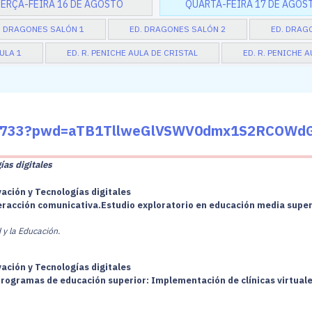
ERÇA-FEIRA 16 DE AGOSTO
QUARTA-FEIRA 17 DE AGOS
. DRAGONES SALÓN 1
ED. DRAGONES SALÓN 2
ED. DRAG
AULA 1
ED. R. PENICHE AULA DE CRISTAL
ED. R. PENICHE 
0020733?pwd=aTB1TllweGlVSWV0dmx1S2RCOWd
ías digitales
vación y Tecnologías digitales
racción comunicativa.Estudio exploratorio en educación media super
 y la Educación.
vación y Tecnologías digitales
 programas de educación superior: Implementación de clínicas virtual