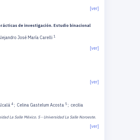
[ver]
ácticas de investigación. Estudio binacional
1
lejandro José María Carelli
[ver]
[ver]
4
5
Alcalá
;
Celina Gastelum Acosta
;
cecilia
sidad La Salle México.
5 - Universidad La Salle Noroeste.
[ver]