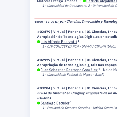
Marcela Ortega Jimenez
;
Patricia Alejandra
1 - Universidad de Guanajuato.
2 - Universidad de C
- Ciencias, Innovación y Tecnolog
15:00 - 17:00
GT_01
#02479 | Virtual | Ponencia | 01 Ciencias, Inno
Apropiación de Tecnologías Digitales en estudi
1
Luis Alfredo Bearzotti
1 - CIT-CONICET (IAPCH - UNVM) / CIFyHH (UNC).
#02979 | Virtual | Ponencia | 01 Ciencias, Inno
Apropriação de tecnologias digitais nos espaç
1
Juan Sebastian Restrepo González
;
Neide Ma
1 - Universidade Federal de Viçosa - Brasil.
#03204 | Virtual | Ponencia | 01 Ciencias, Inno
El uso de Internet en Uruguay. Propuesta de un mod
usuarios
1
Santiago Escuder
1 - Facultad de Ciencias Sociales - Unidad Central