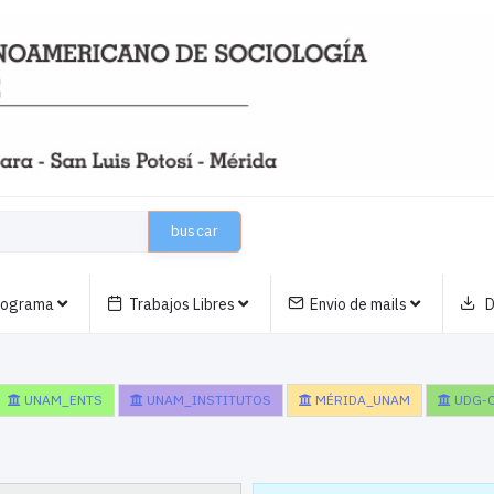
buscar
nograma
Trabajos Libres
Envio de mails
D
UNAM_ENTS
UNAM_INSTITUTOS
MÉRIDA_UNAM
UDG-