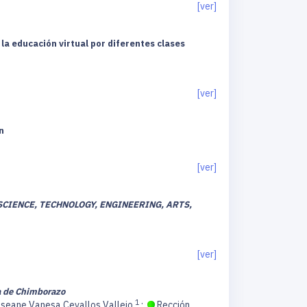
[ver]
la educación virtual por diferentes clases
[ver]
n
[ver]
CIENCE, TECHNOLOGY, ENGINEERING, ARTS,
[ver]
ia de Chimborazo
1
seane Vanesa Cevallos Vallejo
;
Rección