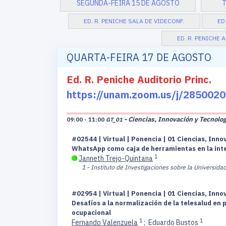
SEGUNDA-FEIRA 15 DE AGOSTO
T
ED. R. PENICHE SALA DE VIDECONF.
ED
ED. R. PENICHE 
QUARTA-FEIRA 17 DE AGOSTO
Ed. R. Peniche Auditorio Princ.
https://unam.zoom.us/j/285
- Ciencias, Innovación y Tecnolog
09:00 - 11:00
GT_01
#02544 | Virtual | Ponencia | 01 Ciencias, Inno
WhatsApp como caja de herramientas en la inte
1
Janneth Trejo-Quintana
1 - Instituto de Investigaciones sobre la Universidad
#02954 | Virtual | Ponencia | 01 Ciencias, Inno
Desafíos a la normalización de la telesalud en
ocupacional
1
1
Fernando Valenzuela
;
Eduardo Bustos