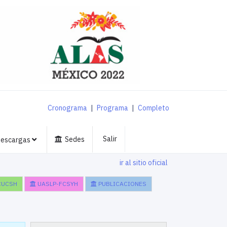
Cronograma
|
Programa
|
Completo
Salir
Sedes
escargas
ir al sitio oficial
CUCSH
UASLP-FCSYH
PUBLICACIONES