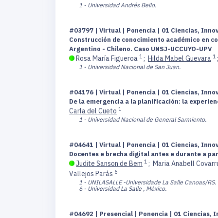
1 - Universidad Andrés Bello.
#03797 | Virtual | Ponencia | 01 Ciencias, Inno
Construcción de conocimiento académico en cont
Argentino - Chileno. Caso UNSJ-UCCUYO-UPV
1
1
Rosa María Figueroa
;
Hilda Mabel Guevara
1 - Universidad Nacional de San Juan.
#04176 | Virtual | Ponencia | 01 Ciencias, Inno
De la emergencia a la planificación: la experien
1
Carla del Cueto
1 - Universidad Nacional de General Sarmiento.
#04641 | Virtual | Ponencia | 01 Ciencias, Inno
Docentes e brecha digital antes e durante a p
1
Judite Sanson de Bem
;
Maria Anabell Covarr
6
Vallejos Parás
1 - UNILASALLE -Universidade La Salle Canoas/RS.
6 - Universidad La Salle , México.
#04692 | Presencial | Ponencia | 01 Ciencias, I