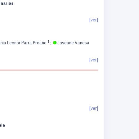
inarias
[ver]
1
nia Leonor Parra Proaño
;
Joseane Vanesa
[ver]
[ver]
mia