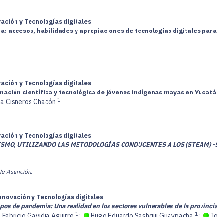
vación y Tecnologías digitales
: accesos, habilidades y apropiaciones de tecnologías digitales para 
vación y Tecnologías digitales
ormación científica y tecnológica de jóvenes indígenas mayas en Yucatá
1
ana Cisneros Chacón
vación y Tecnologías digitales
SMO, UTILIZANDO LAS METODOLOGÍAS CONDUCENTES A LOS (STEAM) -S
 de Asunción.
nnovación y Tecnologías digitales
empos de pandemia: Una realidad en los sectores vulnerables de la provinc
1
1
Fabricio Gavidia Aguirre
;
Hugo Eduardo Sashqui Guaypacha
;
Jo