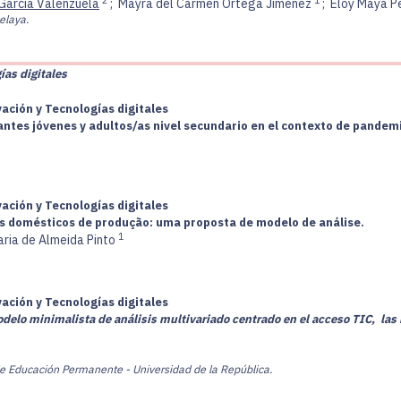
 García Valenzuela
;
Mayra del Carmen Ortega Jimenez
;
Eloy Maya P
elaya.
ías digitales
vación y Tecnologías digitales
antes jóvenes y adultos/as nivel secundario en el contexto de pandem
vación y Tecnologías digitales
os domésticos de produção: uma proposta de modelo de análise.
1
ria de Almeida Pinto
vación y Tecnologías digitales
elo minimalista de análisis multivariado centrado en el acceso TIC, las h
 de Educación Permanente - Universidad de la República.