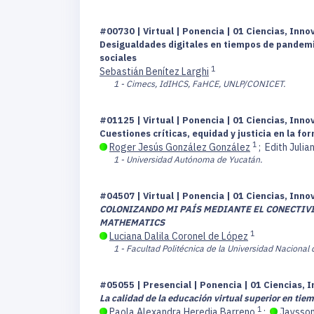
#00730 | Virtual | Ponencia | 01 Ciencias, Inno
Desigualdades digitales en tiempos de pandemia
sociales
1
Sebastián Benítez Larghi
1 - Cimecs, IdIHCS, FaHCE, UNLP/CONICET.
#01125 | Virtual | Ponencia | 01 Ciencias, Inno
Cuestiones críticas, equidad y justicia en la f
1
Roger Jesús González González
;
Edith Juli
1 - Universidad Autónoma de Yucatán.
#04507 | Virtual | Ponencia | 01 Ciencias, Inno
COLONIZANDO MI PAÍS MEDIANTE EL CONECTIVI
MATHEMATICS
1
Luciana Dalila Coronel de López
1 - Facultad Politécnica de la Universidad Nacional
#05055 | Presencial | Ponencia | 01 Ciencias, I
La calidad de la educación virtual superior en ti
1
Paola Alexandra Heredia Barreno
;
Jaysson 