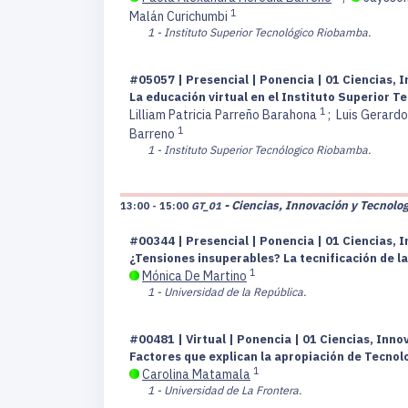
1
Malán Curichumbi
1 - Instituto Superior Tecnológico Riobamba.
#05057 | Presencial | Ponencia | 01 Ciencias, I
La educación virtual en el Instituto Superior T
1
Lilliam Patricia Parreño Barahona
;
Luis Gerard
1
Barreno
1 - Instituto Superior Tecnólogico Riobamba.
- Ciencias, Innovación y Tecnolog
13:00 - 15:00
GT_01
#00344 | Presencial | Ponencia | 01 Ciencias, I
¿Tensiones insuperables? La tecnificación de la
1
Mónica De Martino
1 - Universidad de la República.
#00481 | Virtual | Ponencia | 01 Ciencias, Inno
Factores que explican la apropiación de Tecnol
1
Carolina Matamala
1 - Universidad de La Frontera.