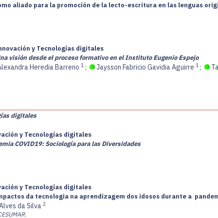
como aliado para la promoción de la lecto-escritura en las lenguas orig
nnovación y Tecnologías digitales
a visión desde el proceso formativo en el Instituto Eugenio Espejo
1
1
Alexandra Heredia Barreno
;
Jaysson Fabricio Gavidia Aguirre
;
Ta
ías digitales
vación y Tecnologías digitales
emia COVID19: Sociología para las Diversidades
vación y Tecnologías digitales
 impactos da tecnologia na aprendizagem dos idosos durante a pande
2
 Alves da Silva
ICESUMAR.