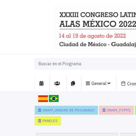
General
Cro
UNAM_UNIDAD DE POSGRADO
UNAM_FCPYS
PANELES