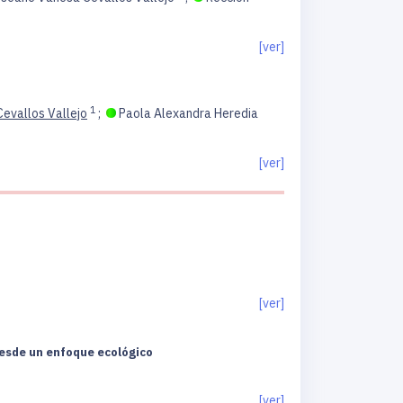
[ver]
1
evallos Vallejo
;
Paola Alexandra Heredia
[ver]
[ver]
desde un enfoque ecológico
[ver]