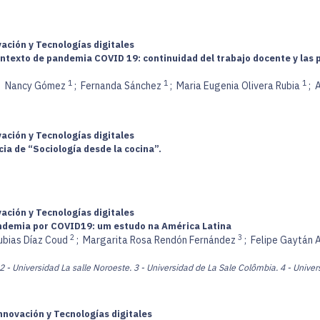
vación y Tecnologías digitales
exto de pandemia COVID 19: continuidad del trabajo docente y las pr
1
1
1
;
Nancy Gómez
;
Fernanda Sánchez
;
Maria Eugenia Olivera Rubia
;
A
vación y Tecnologías digitales
cia de “Sociología desde la cocina”.
vación y Tecnologías digitales
andemia por COVID19: um estudo na América Latina
2
3
ubias Díaz Coud
;
Margarita Rosa Rendón Fernández
;
Felipe Gaytán 
2 - Universidad La salle Noroeste.
3 - Universidad de La Sale Colômbia.
4 - Univer
nnovación y Tecnologías digitales