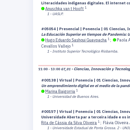
Literacidades indígenas digitales. El internet 
1
Anuschka van t Hooft
1 - UASLP.
#05054 | Presencial | Ponencia | 01 Ciencias, I
La Educación Superior en tiempos de Pandemia: Un
1
Hugo Eduardo Sashqui Guaypacha
;
Paola 
1
Cevallos Vallejo
1 - Instituto Superior Tecnológico Riobamba.
- Ciencias, Innovación y Tecnolog
11:00 - 13:00
GT_01
#00138 | Virtual | Ponencia | 01 Ciencias, Inno
Un emprendimiento digital en el medio de la pand
1
Marina Baigorria
1 - Universidad de Buenos Aires.
#00157 | Virtual | Ponencia | 01 Ciencias, Inno
Universidade Aberta par a terceira idade e os
1
Rita de Cássia da Silva Oliveira
;
Flávia Oliveira
1 - Universidade Estadual de Ponta Grossa.
2 - UN