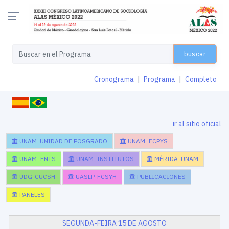
buscar
Cronograma
|
Programa
|
Completo
ir al sitio oficial
UNAM_UNIDAD DE POSGRADO
UNAM_FCPYS
UNAM_ENTS
UNAM_INSTITUTOS
MÉRIDA_UNAM
UDG-CUCSH
UASLP-FCSYH
PUBLICACIONES
PANELES
SEGUNDA-FEIRA 15 DE AGOSTO