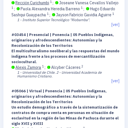
1
Recciön Curichumbi
;
Joseane Vanesa Cevallos Vallejo
1
1
;
Paola Alexandra Heredia Barreno
;
Hugo Eduardo
1
1
Sashqui Guaypacha
;
Jayson Fabricio Gavidia Aguirre
1 - Instituto Superior Tecnológico "Riobamba".
[ver]
#03454 | Presencial | Ponencia | 05 Pueblos Indígenas,
originarios y afrodescendientes: Autonomías y la
Recolonización de los Territorios
El multiculturalismo neoliberal y las respuestas del mundo
indígena frente a los procesos de mercantilización
sociocultural.
1
2
Alexis Zamora
;
Alcyber Cáceres
1 - Universidad de Chile.
2 - Universidad Academia de
Humanismo Cristiano.
[ver]
#05066 | Virtual | Ponencia | 05 Pueblos Indígenas,
originarios y afrodescendientes: Autonomías y la
Recolonización de los Territorios
Un estudio demográfico a través de la sistematización de
contratos de compra venta en personas en situación de
esclavitud en la región de las Minas de Pachuca durante el
siglo XVII y XVIII
1