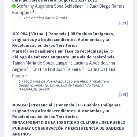
Enrique Olaya Herrera, Bogotá, 2021- 2022
1
Stefanny Alejandra Sosa Schleimer
;
Juan Diego Ramos
1
Rodríguez
1 - Universidad Santo Tomás.
[ver]
#01984 | Virtual | Ponencia | 05 Pueblos Indígenas,
originarios y afrodescendientes: Autonomías y la
Recolonización de los Territorios
Maretórios brasileiros em face da recolonização: o
diálogo de saberes enquanto uma via de resistência
1
Tainah Maria de Souza Lunge
;
Luciana Alves de Lima
1
1
Angelo
;
Cristina Frutuoso Teixeira
;
Carina Catiana
1
Foppa
1 - Programa de Pós-Graduação em Meio Ambiente e
Desenvolvimento, Universidade Federal do Paraná
(PPGMADE/UFPR).
[ver]
#05058 | Presencial | Ponencia | 05 Pueblos Indígenas,
originarios y afrodescendientes: Autonomías y la
Recolonización de los Territorios
RENACIMIENTO DE LA IDENTIDAD CULTURAL DEL PUEBLO
PURUHAY CONSERVACIÓN Y PERSISTENCIA DE SABERES
ANDINOS