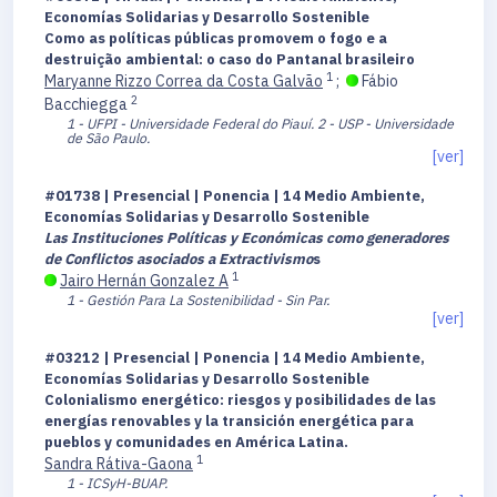
Economías Solidarias y Desarrollo Sostenible
Como as políticas públicas promovem o fogo e a
destruição ambiental: o caso do Pantanal brasileiro
1
Maryanne Rizzo Correa da Costa Galvão
;
Fábio
2
Bacchiegga
1 - UFPI - Universidade Federal do Piauí.
2 - USP - Universidade
de São Paulo.
[ver]
#01738 | Presencial | Ponencia | 14 Medio Ambiente,
Economías Solidarias y Desarrollo Sostenible
Las Instituciones Políticas y Económicas como generadores
de Conflictos asociados a Extractivismo
s
1
Jairo Hernán Gonzalez A
1 - Gestión Para La Sostenibilidad - Sin Par.
[ver]
#03212 | Presencial | Ponencia | 14 Medio Ambiente,
Economías Solidarias y Desarrollo Sostenible
Colonialismo energético: riesgos y posibilidades de las
energías renovables y la transición energética para
pueblos y comunidades en América Latina.
1
Sandra Rátiva-Gaona
1 - ICSyH-BUAP.