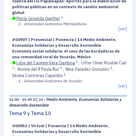
cuenca del río Papaloapan: Aportes para la elaboración de
políticas públicas en un contexto de cambio ambiental
global
1
María Griselda Gunther
1 - Universidad Autónoma Metropolitana.
[ver]
#04907 | Presencial | Ponencia | 14 Medio Ambiente,
Economías Solidarias y Desarrollo Sostenible
Economía social solidaria: el caso de las bordadoras de
una comunidad rural de Yucatán, México
1
Ligia del Carmen Vera Gamboa
;
Lifter Omar Ricalde Cab
1
1
1
;
Norma del R Pavía Ruz
;
Nina Valadez Gonzalez
;
1
Silvina Contreras Capetillo
1 - Universidad Autónoma de Yucatán.
[ver]
- Medio Ambiente, Economías Solidarias y
13:00 - 15:00
GT_14
Desarrollo Sostenible
Tema 9 y Tema 10
#00052 | Virtual | Ponencia | 14 Medio Ambiente,
Economías Solidarias y Desarrollo Sostenible