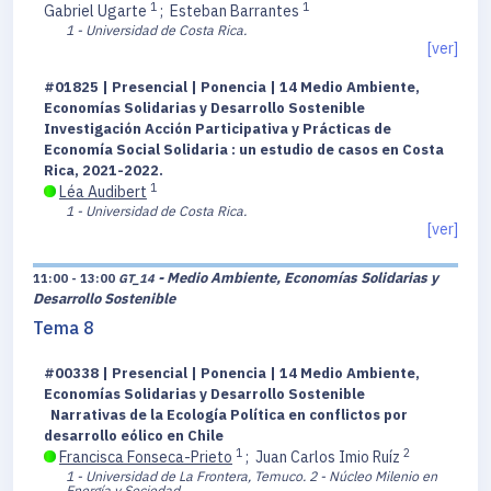
1
1
Gabriel Ugarte
;
Esteban Barrantes
1 - Universidad de Costa Rica.
[ver]
#01825 | Presencial | Ponencia | 14 Medio Ambiente,
Economías Solidarias y Desarrollo Sostenible
Investigación Acción Participativa y Prácticas de
Economía Social Solidaria : un estudio de casos en Costa
Rica, 2021-2022.
1
Léa Audibert
1 - Universidad de Costa Rica.
[ver]
- Medio Ambiente, Economías Solidarias y
11:00 - 13:00
GT_14
Desarrollo Sostenible
Tema 8
#00338 | Presencial | Ponencia | 14 Medio Ambiente,
Economías Solidarias y Desarrollo Sostenible
Narrativas de la Ecología Política en conflictos por
desarrollo eólico en Chile
1
2
Francisca Fonseca-Prieto
;
Juan Carlos Imio Ruíz
1 - Universidad de La Frontera, Temuco.
2 - Núcleo Milenio en
Energía y Sociedad.