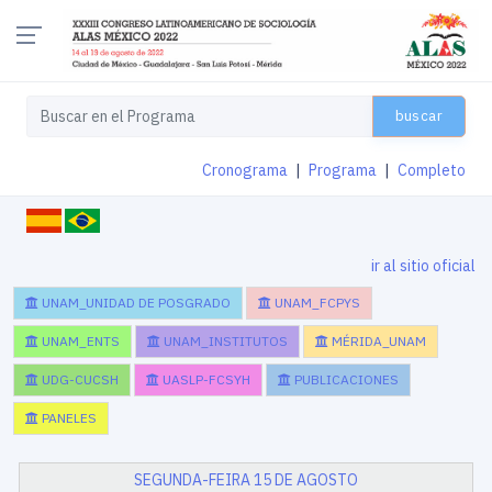
buscar
Cronograma
|
Programa
|
Completo
ir al sitio oficial
UNAM_UNIDAD DE POSGRADO
UNAM_FCPYS
UNAM_ENTS
UNAM_INSTITUTOS
MÉRIDA_UNAM
UDG-CUCSH
UASLP-FCSYH
PUBLICACIONES
PANELES
SEGUNDA-FEIRA 15 DE AGOSTO