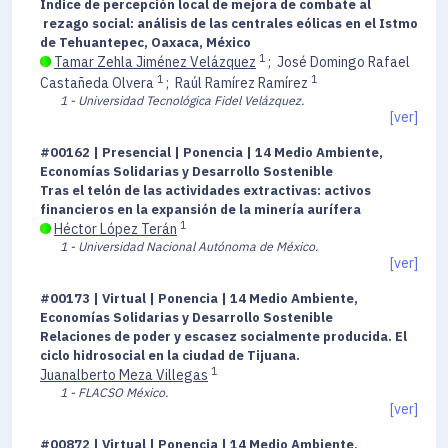
Índice de percepción local de mejora de combate al
rezago social: análisis de las centrales eólicas en el Istmo
de Tehuantepec, Oaxaca, México
1
Tamar Zehla Jiménez Velázquez
;
José Domingo Rafael
1
1
Castañeda Olvera
;
Raúl Ramírez Ramírez
1 - Universidad Tecnológica Fidel Velázquez.
[ver]
#00162 | Presencial | Ponencia | 14 Medio Ambiente,
Economías Solidarias y Desarrollo Sostenible
Tras el telón de las actividades extractivas: activos
financieros en la expansión de la minería aurífera
1
Héctor López Terán
1 - Universidad Nacional Autónoma de México.
[ver]
#00173 | Virtual | Ponencia | 14 Medio Ambiente,
Economías Solidarias y Desarrollo Sostenible
Relaciones de poder y escasez socialmente producida. El
ciclo hidrosocial en la ciudad de Tijuana.
1
Juanalberto Meza Villegas
1 - FLACSO México.
[ver]
#00872 | Virtual | Ponencia | 14 Medio Ambiente,