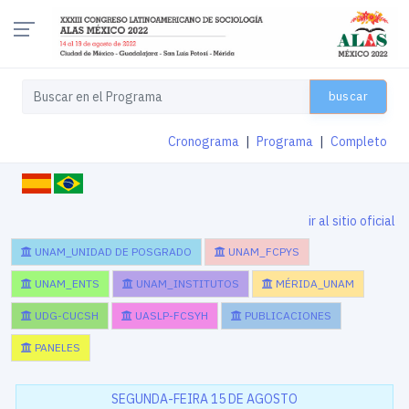
buscar
Cronograma
|
Programa
|
Completo
ir al sitio oficial
UNAM_UNIDAD DE POSGRADO
UNAM_FCPYS
UNAM_ENTS
UNAM_INSTITUTOS
MÉRIDA_UNAM
UDG-CUCSH
UASLP-FCSYH
PUBLICACIONES
PANELES
SEGUNDA-FEIRA 15 DE AGOSTO