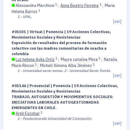
1
1
Alessandra Marchioni
;
Anna Beatriz Ferreira
;
Maria
1
Helena Barros
1 - UFAL.
[ver]
#01031 | Virtual | Ponencia | 19 Acciones Colectivas,
Movimientos Sociales y Resistencias
Exposición de resultados del proceso de formación
colectivo con las madres comunitarias de soacha a
colombia
1
2
Luz helena Avila Ortiz
;
Mayra catalina Mora
;
Natalia
1
1
Marin Rincon
;
Michell Ximena Alba Jiménez
1 - Universidad santo tomas.
2 - Universidad Santo Tomás.
[ver]
#01146 | Presencial | Ponencia | 19 Acciones Colectivas,
Movimientos Sociales y Resistencias
TRABAJO, AUTOGESTIÓN Y MOVIMIENTOS SOCIALES:
INICIATIVAS LABORALES AUTOGESTIONADAS
EMERGENTES EN CHILE.
1
Areli Escobar
1 - Posdoctoranda Universidad de Concepción.
[ver]