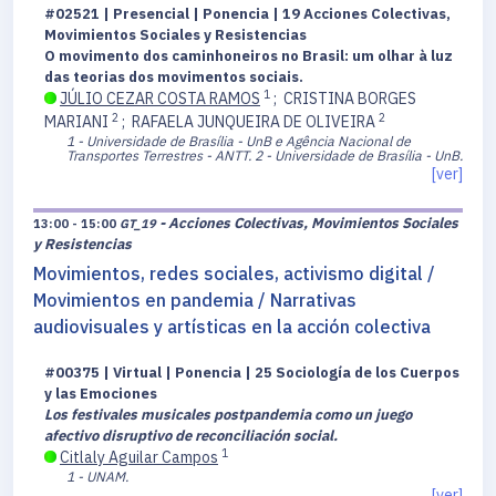
#02521 | Presencial | Ponencia | 19 Acciones Colectivas,
Movimientos Sociales y Resistencias
O movimento dos caminhoneiros no Brasil: um olhar à luz
das teorias dos movimentos sociais.
1
JÚLIO CEZAR COSTA RAMOS
;
CRISTINA BORGES
2
2
MARIANI
;
RAFAELA JUNQUEIRA DE OLIVEIRA
1 - Universidade de Brasília - UnB e Agência Nacional de
Transportes Terrestres - ANTT.
2 - Universidade de Brasília - UnB.
[ver]
- Acciones Colectivas, Movimientos Sociales
13:00 - 15:00
GT_19
y Resistencias
Movimientos, redes sociales, activismo digital /
Movimientos en pandemia / Narrativas
audiovisuales y artísticas en la acción colectiva
#00375 | Virtual | Ponencia | 25 Sociología de los Cuerpos
y las Emociones
Los festivales musicales postpandemia como un juego
afectivo disruptivo de reconciliación social.
1
Citlaly Aguilar Campos
1 - UNAM.
[ver]