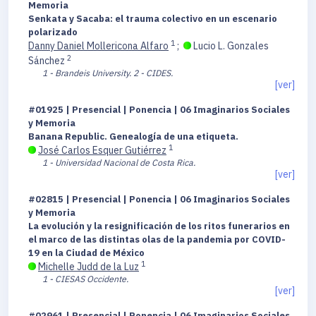
Memoria
Senkata y Sacaba: el trauma colectivo en un escenario
polarizado
1
Danny Daniel Mollericona Alfaro
;
Lucio L. Gonzales
2
Sánchez
1 - Brandeis University.
2 - CIDES.
[ver]
#01925 | Presencial | Ponencia | 06 Imaginarios Sociales
y Memoria
Banana Republic. Genealogía de una etiqueta.
1
José Carlos Esquer Gutiérrez
1 - Universidad Nacional de Costa Rica.
[ver]
#02815 | Presencial | Ponencia | 06 Imaginarios Sociales
y Memoria
La evolución y la resignificación de los ritos funerarios en
el marco de las distintas olas de la pandemia por COVID-
19 en la Ciudad de México
1
Michelle Judd de la Luz
1 - CIESAS Occidente.
[ver]
#02961 | Presencial | Ponencia | 06 Imaginarios Sociales