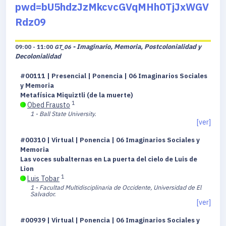
pwd=bU5hdzJzMkcvcGVqMHh0TjJxWGV
Rdz09
- Imaginario, Memoria, Postcolonialidad y
09:00 - 11:00
GT_06
Decolonialidad
#00111 | Presencial | Ponencia | 06 Imaginarios Sociales
y Memoria
Metafísica Miquiztli (de la muerte)
1
Obed Frausto
1 - Ball State University.
[ver]
#00310 | Virtual | Ponencia | 06 Imaginarios Sociales y
Memoria
Las voces subalternas en La puerta del cielo de Luis de
Lion
1
Luis Tobar
1 - Facultad Multidisciplinaria de Occidente, Universidad de El
Salvador.
[ver]
#00939 | Virtual | Ponencia | 06 Imaginarios Sociales y