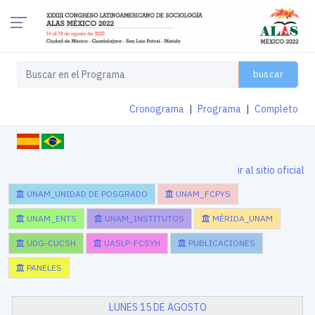
buscar
Cronograma
|
Programa
|
Completo
ir al sitio oficial
UNAM_UNIDAD DE POSGRADO
UNAM_FCPYS
UNAM_ENTS
UNAM_INSTITUTOS
MÉRIDA_UNAM
UDG-CUCSH
UASLP-FCSYH
PUBLICACIONES
PANELES
LUNES 15 DE AGOSTO