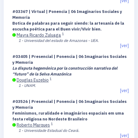
[ver]
#03367 | Virtual | Ponencia | 06 Imaginarios Sociales y
Memoria
Botica de palabras para seguir siendo: la artesanía de la
escucha poética para el Buen vivir/Vivir bien.
1
Mayra Ricardo Zuluaga
1 - Universidad del estado de Amazonas - UEA.
[ver]
#03405 | Presencial | Ponencia | 06 Imaginarios Sociales
y Memoria
La disputa hegemónica por la construcción narrativa del
“futuro” de la Selva Amazónica
1
Douglas Euzebio
1 - UNAM.
[ver]
#03526 | Presencial | Ponencia | 06 Imaginarios Sociales
y Memoria
Feminismos, ruralidade e imaginários espaciais em uma
festa religiosa no Nordeste Brasileiro
1
Roberto Marques
1 - Universidade Estadual do Ceará.
[ver]