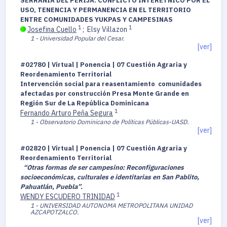
SERRANIA DEL PERIJÁ: CONFLICTO INTERETNICO POR EL
USO, TENENCIA Y PERMANENCIA EN EL TERRITORIO
ENTRE COMUNIDADES YUKPAS Y CAMPESINAS
1
1
Josefina Cuello
;
Elsy Villazon
1 - Universidad Popular del Cesar.
[ver]
#02780 | Virtual | Ponencia | 07 Cuestión Agraria y
Reordenamiento Territorial
Intervención social para reasentamiento comunidades
afectadas por construcción Presa Monte Grande en
Región Sur de La República Dominicana
1
Fernando Arturo Peña Segura
1 - Observatorio Dominicano de Políticas Públicas-UASD.
[ver]
#02820 | Virtual | Ponencia | 07 Cuestión Agraria y
Reordenamiento Territorial
“Otras formas de ser campesino: Reconfiguraciones
socioeconómicas, culturales e identitarias en San Pablito,
Pahuatlán, Puebla”.
1
WENDY ESCUDERO TRINIDAD
1 - UNIVERSIDAD AUTONOMA METROPOLITANA UNIDAD
AZCAPOTZALCO.
[ver]