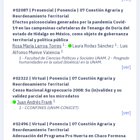
#02087 | Presencial | Ponencia | 07 Cuestión Agraria y
Reordenamiento Territorial
Efectos psicosociales generados por la pandemia Covid-
19 en las campesinas cafetaleras de Tenango de Doria del
estado de Hidalgo en México, como objeto de gobernanza
territorial y política pública
1
1
Rosa María Larroa Torres
;
Laura Rodas Sánchez
;
Luis
2
Alfonso Munive Valencia
1 - Facultad de Ciencias Políticas y Sociales UNAM.
2 - Posgrado
humanidades en la salud (bioética) en la UNAM.
[ver]
#02322 | Virtual | Ponencia | 07 Cuestión Agraria y
Reordenamiento Territorial
Censo Nacional Agropecuario 2008: Su (in)validez y su
validez parcial en los microdatos
1
Juan Andrés Frank
1 - CCONFINES (UNVM-CONICET).
[ver]
#02496 | Virtual | Ponencia | 07 Cuestión Agraria y
Reordenamiento Territorial
Adecuación del Programa Pro Huerta en Chaco Formosa