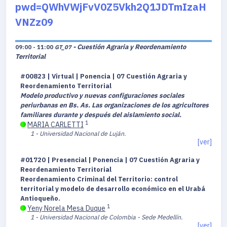
pwd=QWhVWjFvV0Z5Vkh2Q1JDTmIzaH
VNZz09
- Cuestión Agraria y Reordenamiento
09:00 - 11:00
GT_07
Territorial
#00823 | Virtual | Ponencia | 07 Cuestión Agraria y
Reordenamiento Territorial
Modelo productivo y nuevas configuraciones sociales
periurbanas en Bs. As. Las organizaciones de los agricultores
familiares durante y después del aislamiento social.
1
MARIA CARLETTI
1 - Universidad Nacional de Luján.
[ver]
#01720 | Presencial | Ponencia | 07 Cuestión Agraria y
Reordenamiento Territorial
Reordenamiento Criminal del Territorio: control
territorial y modelo de desarrollo económico en el Urabá
Antioqueño.
1
Yeny Norela Mesa Duque
1 - Universidad Nacional de Colombia - Sede Medellín.
[ver]