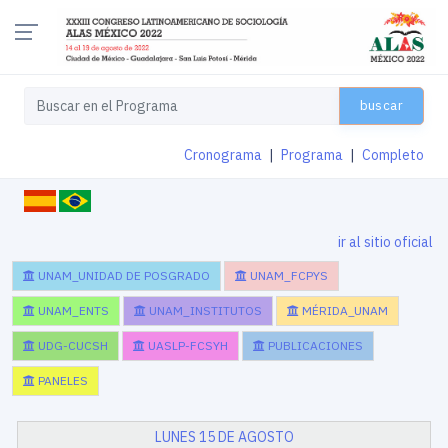
buscar
Cronograma
|
Programa
|
Completo
ir al sitio oficial
UNAM_UNIDAD DE POSGRADO
UNAM_FCPYS
UNAM_ENTS
UNAM_INSTITUTOS
MÉRIDA_UNAM
UDG-CUCSH
UASLP-FCSYH
PUBLICACIONES
PANELES
LUNES 15 DE AGOSTO