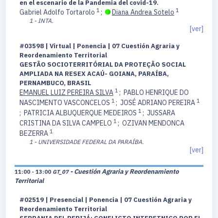
en el escenario de la Pandemia del covid-19.
1
1
Gabriel Adolfo Tortarolo
;
Diana Andrea Sotelo
1 - INTA.
[ver]
#03598 | Virtual | Ponencia | 07 Cuestión Agraria y
Reordenamiento Territorial
GESTÃO SOCIOTERRITÓRIAL DA PROTEÇÃO SOCIAL
AMPLIADA NA RESEX ACAÚ- GOIANA, PARAÍBA,
PERNAMBUCO, BRASIL
1
EMANUEL LUIZ PEREIRA SILVA
;
PABLO HENRIQUE DO
1
1
NASCIMENTO VASCONCELOS
;
JOSÉ ADRIANO PEREIRA
1
;
PATRICIA ALBUQUERQUE MEDEIROS
;
JUSSARA
1
CRISTINA DA SILVA CAMPELO
;
OZIVAN MENDONCA
1
BEZERRA
1 - UNIVERSIDADE FEDERAL DA PARAÍBA.
[ver]
- Cuestión Agraria y Reordenamiento
11:00 - 13:00
GT_07
Territorial
#02519 | Presencial | Ponencia | 07 Cuestión Agraria y
Reordenamiento Territorial