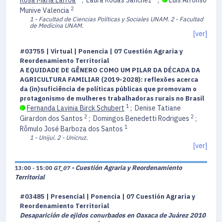
Rosa María Larroa
;
Laura Rodas Sánchez
;
Luis Alfonso
2
Munive Valencia
1 - Facultad de Ciencias Políticas y Sociales UNAM.
2 - Facultad
de Medicina UNAM.
[ver]
#03755 | Virtual | Ponencia | 07 Cuestión Agraria y
Reordenamiento Territorial
A EQUIDADE DE GÊNERO COMO UM PILAR DA DÉCADA DA
AGRICULTURA FAMILIAR (2019-2028): reflexões acerca
da (in)suficiência de políticas públicas que promovam o
protagonismo de mulheres trabalhadoras rurais no Brasil
1
Fernanda Lavinia Birck Schubert
;
Denise Tatiane
2
2
Girardon dos Santos
;
Domingos Benedetti Rodrigues
;
1
Rômulo José Barboza dos Santos
1 - Unijuí.
2 - Unicruz.
[ver]
- Cuestión Agraria y Reordenamiento
13:00 - 15:00
GT_07
Territorial
#03485 | Presencial | Ponencia | 07 Cuestión Agraria y
Reordenamiento Territorial
Desaparición de ejidos conurbados en Oaxaca de Juárez 2010