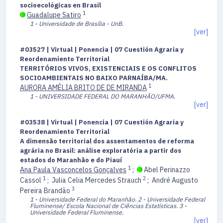
socioecológicas en Brasil
1
Guadalupe Satiro
1 - Universidade de Brasília - UnB.
[ver]
#03527 | Virtual | Ponencia | 07 Cuestión Agraria y
Reordenamiento Territorial
TERRITÓRIOS VIVOS, EXISTENCIAIS E OS CONFLITOS
SOCIOAMBIENTAIS NO BAIXO PARNAÍBA/MA.
1
AURORA AMÉLIA BRITO DE DE MIRANDA
1 - UNIVERSIDADE FEDERAL DO MARANHÃO/UFMA.
[ver]
#03538 | Virtual | Ponencia | 07 Cuestión Agraria y
Reordenamiento Territorial
A dimensão territorial dos assentamentos de reforma
agrária no Brasil: análise exploratória a partir dos
estados do Maranhão e do Piauí
1
Ana Paula Vasconcelos Gonçalves
;
Abel Perinazzo
1
2
Cassol
;
Julia Celia Mercedes Strauch
;
André Augusto
3
Pereira Brandão
1 - Universidade Federal do Maranhão.
2 - Universidade Federal
Fluminense/ Escola Nacional de Ciências Estatísticas.
3 -
Universidade Federal Fluminense.
[ver]