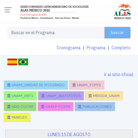
buscar
Cronograma
|
Programa
|
Completo
ir al sitio oficial
UNAM_UNIDAD DE POSGRADO
UNAM_FCPYS
UNAM_ENTS
UNAM_INSTITUTOS
MÉRIDA_UNAM
UDG-CUCSH
UASLP-FCSYH
PUBLICACIONES
PANELES
LUNES 15 DE AGOSTO