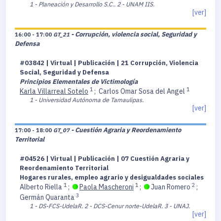
1 - Planeación y Desarrollo S.C..
2 - UNAM IIS.
[ver]
- Corrupción, violencia social, Seguridad y
16:00 - 17:00
GT_21
Defensa
#03842 | Virtual | Publicación | 21 Corrupción, Violencia
Social, Seguridad y Defensa
Principios Elementales de Victimología
1
1
Karla Villarreal Sotelo
;
Carlos Omar Sosa del Angel
1 - Universidad Autónoma de Tamaulipas.
[ver]
- Cuestión Agraria y Reordenamiento
17:00 - 18:00
GT_07
Territorial
#04526 | Virtual | Publicación | 07 Cuestión Agraria y
Reordenamiento Territorial
Hogares rurales, empleo agrario y desigualdades sociales
1
1
2
Alberto Riella
;
Paola Mascheroni
;
Juan Romero
;
3
Germán Quaranta
1 - DS-FCS-UdelaR.
2 - DCS-Cenur norte-UdelaR.
3 - UNAJ.
[ver]