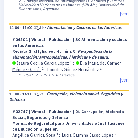
2 - Consejo Nacional de Investigaciones Científicas y Técnicas.
Universidad Nacional de La Matanza (UNLAM), Universidad de
Buenos Aires, Argentina..
[ver]
- Alimentación y Cocinas en las Américas
14:00 - 15:00
GT_30
#04504 | Virtual | Publicación | 30 Alimentacion y cocinas
en las Americas
Revista Graffylia, vol. 4 , núm. 8,
Perspectivas de la
alimentación: antropológicas, históricas y de salud.
1
Isaura Cecilia García López
;
Elia María del Carmen
2
2
Méndez García
;
Lourdes Gómez Hernández
1 - BUAP.
2 - IPN-CIIDIR Oaxaca.
[ver]
- Corrupción, violencia social, Seguridad y
15:00 - 16:00
GT_21
Defensa
#02747 | Virtual | Publicación | 21 Corrupción, Violencia
Social, Seguridad y Defensa
Manual de Seguridad para Universidades e Instituciones
de Educación Superior.
1
2
Angélica Garnica Sosa
;
Lucía Carmina Jasso López