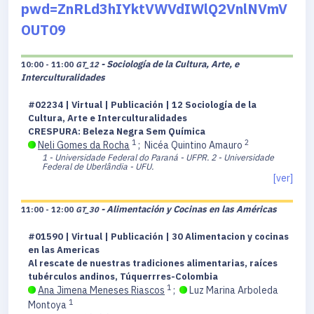
pwd=ZnRLd3hIYktVWVdIWlQ2VnlNVmV
OUT09
- Sociología de la Cultura, Arte, e
10:00 - 11:00
GT_12
Interculturalidades
#02234 | Virtual | Publicación | 12 Sociología de la
Cultura, Arte e Interculturalidades
CRESPURA: Beleza Negra Sem Química
1
2
Neli Gomes da Rocha
;
Nicéa Quintino Amauro
1 - Universidade Federal do Paraná - UFPR.
2 - Universidade
Federal de Uberlândia - UFU.
[ver]
- Alimentación y Cocinas en las Américas
11:00 - 12:00
GT_30
#01590 | Virtual | Publicación | 30 Alimentacion y cocinas
en las Americas
Al rescate de nuestras tradiciones alimentarias, raíces
tubérculos andinos, Túquerrres-Colombia
1
Ana Jimena Meneses Riascos
;
Luz Marina Arboleda
1
Montoya