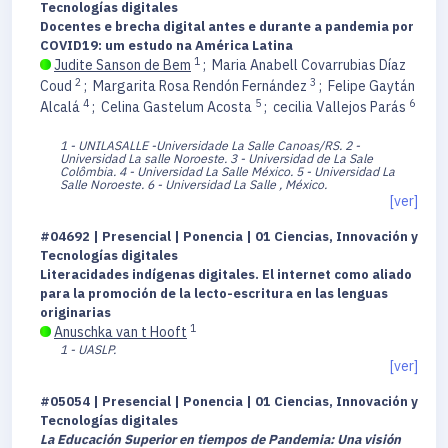
Tecnologías digitales
Docentes e brecha digital antes e durante a pandemia por
COVID19: um estudo na América Latina
1
Judite Sanson de Bem
;
Maria Anabell Covarrubias Díaz
2
3
Coud
;
Margarita Rosa Rendón Fernández
;
Felipe Gaytán
4
5
6
Alcalá
;
Celina Gastelum Acosta
;
cecilia Vallejos Parás
1 - UNILASALLE -Universidade La Salle Canoas/RS.
2 -
Universidad La salle Noroeste.
3 - Universidad de La Sale
Colômbia.
4 - Universidad La Salle México.
5 - Universidad La
Salle Noroeste.
6 - Universidad La Salle , México.
[ver]
#04692 | Presencial | Ponencia | 01 Ciencias, Innovación y
Tecnologías digitales
Literacidades indígenas digitales. El internet como aliado
para la promoción de la lecto-escritura en las lenguas
originarias
1
Anuschka van t Hooft
1 - UASLP.
[ver]
#05054 | Presencial | Ponencia | 01 Ciencias, Innovación y
Tecnologías digitales
La Educación Superior en tiempos de Pandemia: Una visión