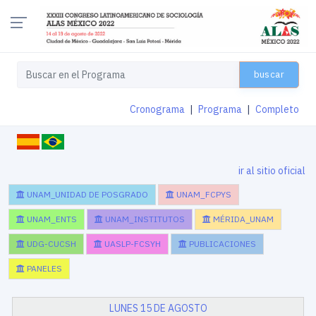
buscar
Cronograma
|
Programa
|
Completo
ir al sitio oficial
UNAM_UNIDAD DE POSGRADO
UNAM_FCPYS
UNAM_ENTS
UNAM_INSTITUTOS
MÉRIDA_UNAM
UDG-CUCSH
UASLP-FCSYH
PUBLICACIONES
PANELES
LUNES 15 DE AGOSTO