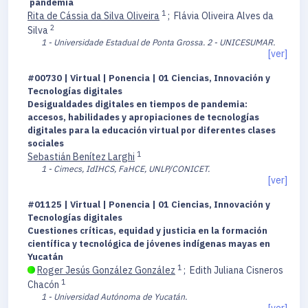
pandemia
1
Rita de Cássia da Silva Oliveira
;
Flávia Oliveira Alves da
2
Silva
1 - Universidade Estadual de Ponta Grossa.
2 - UNICESUMAR.
[ver]
#00730 | Virtual | Ponencia | 01 Ciencias, Innovación y
Tecnologías digitales
Desigualdades digitales en tiempos de pandemia:
accesos, habilidades y apropiaciones de tecnologías
digitales para la educación virtual por diferentes clases
sociales
1
Sebastián Benítez Larghi
1 - Cimecs, IdIHCS, FaHCE, UNLP/CONICET.
[ver]
#01125 | Virtual | Ponencia | 01 Ciencias, Innovación y
Tecnologías digitales
Cuestiones críticas, equidad y justicia en la formación
científica y tecnológica de jóvenes indígenas mayas en
Yucatán
1
Roger Jesús González González
;
Edith Juliana Cisneros
1
Chacón
1 - Universidad Autónoma de Yucatán.