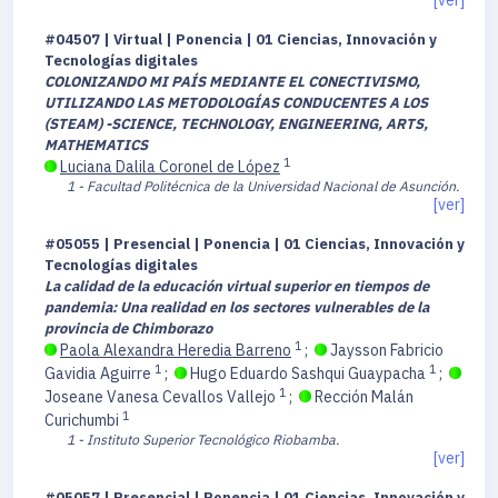
[ver]
#04507 | Virtual | Ponencia | 01 Ciencias, Innovación y
Tecnologías digitales
COLONIZANDO MI PAÍS MEDIANTE EL CONECTIVISMO,
UTILIZANDO LAS METODOLOGÍAS CONDUCENTES A LOS
(STEAM) -SCIENCE, TECHNOLOGY, ENGINEERING, ARTS,
MATHEMATICS
1
Luciana Dalila Coronel de López
1 - Facultad Politécnica de la Universidad Nacional de Asunción.
[ver]
#05055 | Presencial | Ponencia | 01 Ciencias, Innovación y
Tecnologías digitales
La calidad de la educación virtual superior en tiempos de
pandemia: Una realidad en los sectores vulnerables de la
provincia de Chimborazo
1
Paola Alexandra Heredia Barreno
;
Jaysson Fabricio
1
1
Gavidia Aguirre
;
Hugo Eduardo Sashqui Guaypacha
;
1
Joseane Vanesa Cevallos Vallejo
;
Rección Malán
1
Curichumbi
1 - Instituto Superior Tecnológico Riobamba.
[ver]
#05057 | Presencial | Ponencia | 01 Ciencias, Innovación y