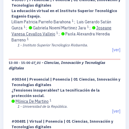
Tecnologías digitales
La educación virtual en el Instituto Superior Tecnológico
Eugenio Espejo.
1
Lilliam Patricia Parreño Barahona
;
Luis Gerardo Satán
1
1
Gunza
;
Gabriela Noemí Martinez Jara
;
Joseane
1
Vanesa Cevallos Vallejo
;
Paola Alexandra Heredia
1
Barreno
1 - Instituto Superior Tecnólogico Riobamba.
[ver]
- Ciencias, Innovación y Tecnologías
13:00 - 15:00
GT_01
digitales
#00344 | Presencial | Ponencia | 01 Ciencias, Innovación y
Tecnologías digitales
¿Tensiones insuperables? La tecnificación de la
protección social.
1
Mónica De Martino
1 - Universidad de la República.
[ver]
#00481 | Virtual | Ponencia | 01 Ciencias, Innovación y
Tecnologías digitales