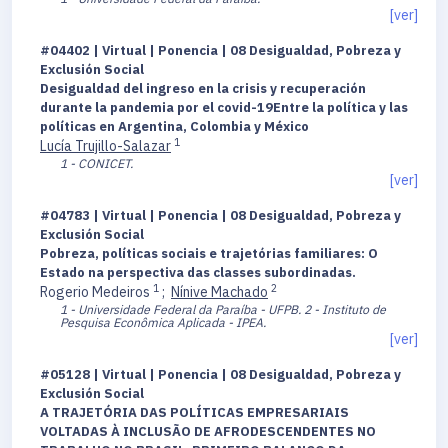
[ver]
#04402 | Virtual | Ponencia | 08 Desigualdad, Pobreza y
Exclusión Social
Desigualdad del ingreso en la crisis y recuperación
durante la pandemia por el covid-19Entre la política y las
políticas en Argentina, Colombia y México
1
Lucía Trujillo-Salazar
1 - CONICET.
[ver]
#04783 | Virtual | Ponencia | 08 Desigualdad, Pobreza y
Exclusión Social
Pobreza, políticas sociais e trajetórias familiares: O
Estado na perspectiva das classes subordinadas.
1
2
Rogerio Medeiros
;
Nínive Machado
1 - Universidade Federal da Paraíba - UFPB.
2 - Instituto de
Pesquisa Econômica Aplicada - IPEA.
[ver]
#05128 | Virtual | Ponencia | 08 Desigualdad, Pobreza y
Exclusión Social
A TRAJETÓRIA DAS POLÍTICAS EMPRESARIAIS
VOLTADAS À INCLUSÃO DE AFRODESCENDENTES NO