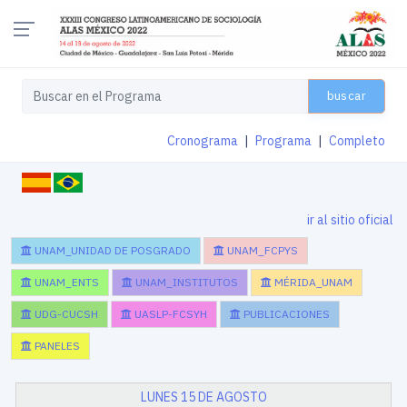
buscar
Cronograma
|
Programa
|
Completo
ir al sitio oficial
UNAM_UNIDAD DE POSGRADO
UNAM_FCPYS
UNAM_ENTS
UNAM_INSTITUTOS
MÉRIDA_UNAM
UDG-CUCSH
UASLP-FCSYH
PUBLICACIONES
PANELES
LUNES 15 DE AGOSTO