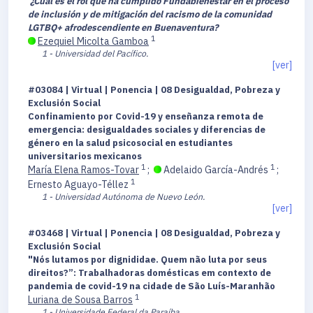
¿Cuál es el rol que ha cumplido Fundabienestar en el proceso
de inclusión y de mitigación del racismo de la comunidad
LGTBQ+ afrodescendiente en Buenaventura?
1
Ezequiel Micolta Gamboa
1 - Universidad del Pacífico.
[ver]
#03084 | Virtual | Ponencia | 08 Desigualdad, Pobreza y
Exclusión Social
Confinamiento por Covid-19 y enseñanza remota de
emergencia: desigualdades sociales y diferencias de
género en la salud psicosocial en estudiantes
universitarios mexicanos
1
1
María Elena Ramos-Tovar
;
Adelaido García-Andrés
;
1
Ernesto Aguayo-Téllez
1 - Universidad Autónoma de Nuevo León.
[ver]
#03468 | Virtual | Ponencia | 08 Desigualdad, Pobreza y
Exclusión Social
"Nós lutamos por dignididae. Quem não luta por seus
direitos?”: Trabalhadoras domésticas em contexto de
pandemia de covid-19 na cidade de São Luís-Maranhão
1
Luriana de Sousa Barros
1 - Universidade Federal da Paraíba.