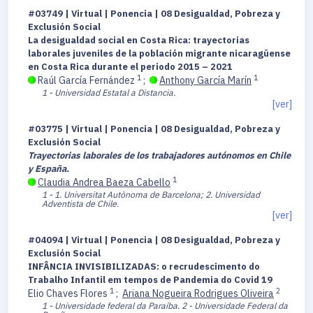
#03749 | Virtual | Ponencia | 08 Desigualdad, Pobreza y
Exclusión Social
La desigualdad social en Costa Rica: trayectorias
laborales juveniles de la población migrante nicaragüense
en Costa Rica durante el periodo 2015 – 2021
1
1
Raúl García Fernández
;
Anthony García Marín
1 - Universidad Estatal a Distancia.
[ver]
#03775 | Virtual | Ponencia | 08 Desigualdad, Pobreza y
Exclusión Social
Trayectorias laborales de los trabajadores autónomos en Chile
y España.
1
Claudia Andrea Baeza Cabello
1 - 1. Universitat Autònoma de Barcelona; 2. Universidad
Adventista de Chile.
[ver]
#04094 | Virtual | Ponencia | 08 Desigualdad, Pobreza y
Exclusión Social
INFÂNCIA INVISIBILIZADAS: o recrudescimento do
Trabalho Infantil em tempos de Pandemia do Covid 19
1
2
Elio Chaves Flores
;
Ariana Nogueira Rodrigues Oliveira
1 - Universidade federal da Paraíba.
2 - Universidade Federal da