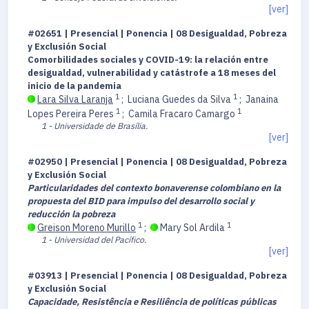
[ver]
#02651 | Presencial | Ponencia | 08 Desigualdad, Pobreza
y Exclusión Social
Comorbilidades sociales y COVID-19: la relación entre
desigualdad, vulnerabilidad y catástrofe a 18 meses del
inicio de la pandemia
1
1
Lara Silva Laranja
;
Luciana Guedes da Silva
;
Janaina
1
1
Lopes Pereira Peres
;
Camila Fracaro Camargo
1 - Universidade de Brasília.
[ver]
#02950 | Presencial | Ponencia | 08 Desigualdad, Pobreza
y Exclusión Social
Particularidades del contexto bonaverense colombiano en la
propuesta del BID para impulso del desarrollo social y
reducción la pobreza
1
1
Greison Moreno Murillo
;
Mary Sol Ardila
1 - Universidad del Pacífico.
[ver]
#03913 | Presencial | Ponencia | 08 Desigualdad, Pobreza
y Exclusión Social
Capacidade, Resistência e Resiliência de políticas públicas