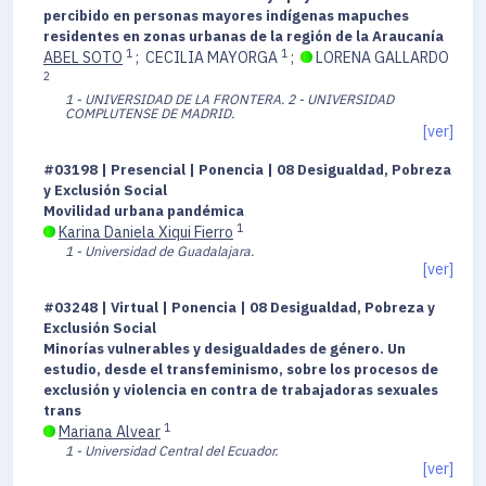
percibido en personas mayores indígenas mapuches
residentes en zonas urbanas de la región de la Araucanía
1
1
ABEL SOTO
;
CECILIA MAYORGA
;
LORENA GALLARDO
2
1 - UNIVERSIDAD DE LA FRONTERA.
2 - UNIVERSIDAD
COMPLUTENSE DE MADRID.
[ver]
#03198 | Presencial | Ponencia | 08 Desigualdad, Pobreza
y Exclusión Social
Movilidad urbana pandémica
1
Karina Daniela Xiqui Fierro
1 - Universidad de Guadalajara.
[ver]
#03248 | Virtual | Ponencia | 08 Desigualdad, Pobreza y
Exclusión Social
Minorías vulnerables y desigualdades de género. Un
estudio, desde el transfeminismo, sobre los procesos de
exclusión y violencia en contra de trabajadoras sexuales
trans
1
Mariana Alvear
1 - Universidad Central del Ecuador.
[ver]