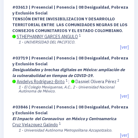
#03613 | Presencial | Ponencia | 08 Desigualdad, Pobreza
y Exclusión Social
TENSIÓN ENTRE INVISIBILIZACION Y DESARROLLO
TERRITORIAL ENTRE LAS COMUNIDADES NEGRAS DE LOS
CONSEJOS COMUNITARIOS Y EL ESTADO COLOMBIANO.
1
STHEPHANNY GARCES ANGULO
1 - UNIVERSIDAD DEL PACIFICO.
[ver]
#03719 | Presencial | Ponencia | 08 Desigualdad, Pobreza
y Exclusión Social
Desigualdades y brechas digitales en México: ampliación de
la vulnerabulidad en tiempos de COVID-19.
1
2
Anidelys Rodríguez-Brito
;
Dasniel Olivera Pérez
1 - El Colegio Mexiquense, A.C..
2 - Universidad Nacional
Autónoma de México.
[ver]
#03846 | Presencial | Ponencia | 08 Desigualdad, Pobreza
y Exclusión Social
El Impacto del Coronavirus en México y Centroamerica
1
Cruz Velazquez Galindo
1 - Universidad Autónoma Metropolitana Azcapotzalco.
[ver]