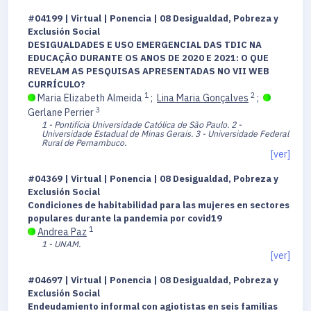
#04199 | Virtual | Ponencia | 08 Desigualdad, Pobreza y
Exclusión Social
DESIGUALDADES E USO EMERGENCIAL DAS TDIC NA
EDUCAÇÃO DURANTE OS ANOS DE 2020 E 2021: O QUE
REVELAM AS PESQUISAS APRESENTADAS NO VII WEB
CURRÍCULO?
1
2
Maria Elizabeth Almeida
;
Lina Maria Gonçalves
;
3
Gerlane Perrier
1 - Pontifícia Universidade Católica de São Paulo.
2 -
Universidade Estadual de Minas Gerais.
3 - Universidade Federal
Rural de Pernambuco.
[ver]
#04369 | Virtual | Ponencia | 08 Desigualdad, Pobreza y
Exclusión Social
Condiciones de habitabilidad para las mujeres en sectores
populares durante la pandemia por covid19
1
Andrea Paz
1 - UNAM.
[ver]
#04697 | Virtual | Ponencia | 08 Desigualdad, Pobreza y
Exclusión Social
Endeudamiento informal con agiotistas en seis familias