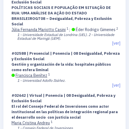
Exclusión Social
POLÍTICAS SOCIAIS E POPULAÇÃO EM SITUAÇÃO DE
RUA: UMA ANÁLISE DA AÇÃO DO ESTADO
BRASILEIROGT08 – Desigualdad, Pobreza y Exclusión
Social
1
2
Júlia Fernanda Mariotto Casini
;
Éder Rodrigo Gimenes
1 - Universidade Estadual de Londrina (UEL).
2 - Universidade
Estadual de Maringá (UEM).
[ver]
#02588 | Presencial | Ponencia | 08 Desigualdad, Pobreza
y Exclusión Social
Gestión y organización de la vida: hospitales públicos
como esfera liminal
1
Francisca Benítez
1 - Universidad Adolfo Ibáñez.
[ver]
#02642 | Virtual | Ponencia | 08 Desigualdad, Pobreza y
Exclusión Social
El rol del Consejo Federal de Inversiones como actor
institucional en las políticas de integración regional para
el desarrollo socio con justicia social
1
Maria Cristina Andreu
1 - Consejo Federal de Inversiones.