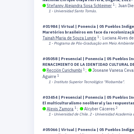
1
Stefanny Alejandra Sosa Schleimer
;
Juan Di
1 - Universidad Santo Tomás.
#01984 | Virtual | Ponencia | 05 Pueblos Indíge
Maretórios brasileiros em face da recolonizaçã
1
Tainah Maria de Souza Lunge
;
Luciana Alves d
1 - Programa de Pós-Graduação em Meio Ambiente 
#05058 | Presencial | Ponencia | 05 Pueblos In
RENACIMIENTO DE LA IDENTIDAD CULTURAL D
1
Recciön Curichumbi
;
Joseane Vanesa Ceval
1
Aguirre
1 - Instituto Superior Tecnológico "Riobamba".
#03454 | Presencial | Ponencia | 05 Pueblos In
El multiculturalismo neoliberal y las respuesta
1
2
Alexis Zamora
;
Alcyber Cáceres
1 - Universidad de Chile.
2 - Universidad Academia 
#05066 | Virtual | Ponencia | 05 Pueblos Indíge