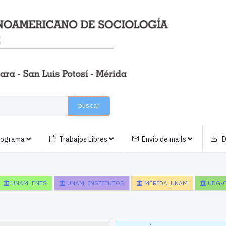
buscar
nograma
Trabajos Libres
Envio de mails
D
UNAM_ENTS
UNAM_INSTITUTOS
MÉRIDA_UNAM
UDG-