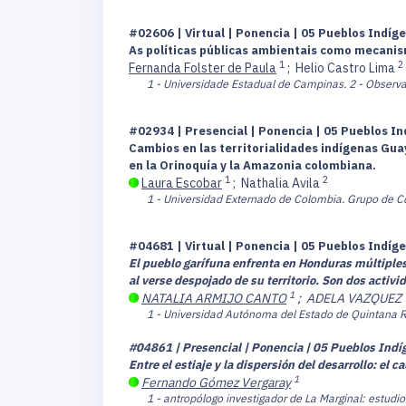
#02606 | Virtual | Ponencia | 05 Pueblos Indíge
As políticas públicas ambientais como mecanis
1
2
Fernanda Folster de Paula
;
Helio Castro Lima
1 - Universidade Estadual de Campinas.
2 - Observa
#02934 | Presencial | Ponencia | 05 Pueblos In
Cambios en las territorialidades indígenas Guay
en la Orinoquía y la Amazonia colombiana.
1
2
Laura Escobar
;
Nathalia Avila
1 - Universidad Externado de Colombia. Grupo de Co
#04681 | Virtual | Ponencia | 05 Pueblos Indíge
El pueblo garífuna enfrenta en Honduras múltiples
al verse despojado de su territorio. Son dos activ
1
NATALIA ARMIJO CANTO
;
ADELA VAZQUEZ
1 - Universidad Autónoma del Estado de Quintana 
#04861 | Presencial | Ponencia | 05 Pueblos Indíg
Entre el estiaje y la dispersión del desarrollo: e
1
Fernando Gómez Vergaray
1 - antropólogo investigador de La Marginal: estudi