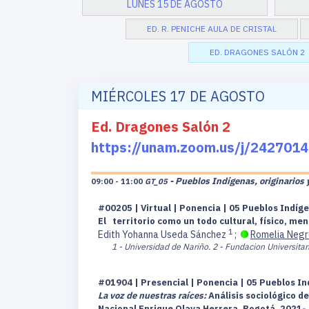
LUNES 15 DE AGOSTO
ED. R. PENICHE AULA DE CRISTAL
ED. DRAGONES SALÓN 2
MIÉRCOLES 17 DE AGOSTO
Ed. Dragones Salón 2
https://unam.zoom.us/j/2427
- Pueblos Indígenas, originarios 
09:00 - 11:00
GT_05
#00205 | Virtual | Ponencia | 05 Pueblos Indíge
El territorio como un todo cultural, físico, me
1
Edith Yohanna Useda Sánchez
;
Romelia Negr
1 - Universidad de Nariño.
2 - Fundacion Universitar
#01904 | Presencial | Ponencia | 05 Pueblos In
La voz de nuestras raíces:
Análisis sociológico d
Nacional Enrique Olaya Herrera, Bogotá, 2021-