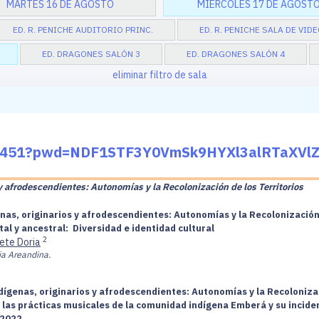
MARTES 16 DE AGOSTO
MIÉRCOLES 17 DE AGOST
ED. R. PENICHE AUDITORIO PRINC.
ED. R. PENICHE SALA DE VID
ED. DRAGONES SALÓN 3
ED. DRAGONES SALÓN 4
eliminar filtro de sala
014451?pwd=NDF1STF3Y0VmSk9HYXl3alRTaXVl
y afrodescendientes: Autonomías y la Recolonización de los Territorios
nas, originarios y afrodescendientes: Autonomías y la Recolonización 
ntal y ancestral: Diversidad e identidad cultural
2
ete Doria
ia Areandina.
dígenas, originarios y afrodescendientes: Autonomías y la Recolonizac
e las prácticas musicales de la comunidad indígena Emberá y su inciden
 2022