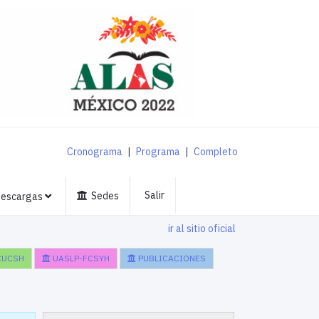
Cronograma
|
Programa
|
Completo
Salir
Sedes
escargas
ir al sitio oficial
CUCSH
UASLP-FCSYH
PUBLICACIONES