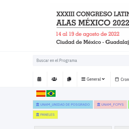
General
Cro
UNAM_UNIDAD DE POSGRADO
UNAM_FCPYS
PANELES