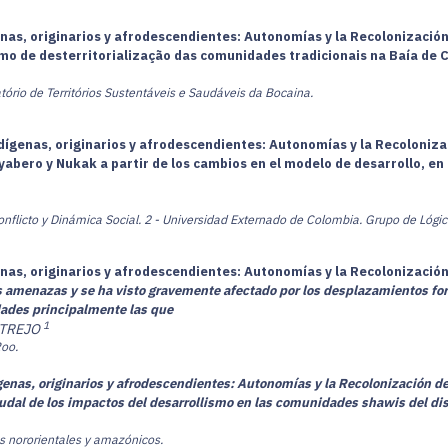
nas, originarios y afrodescendientes: Autonomías y la Recolonización 
mo de desterritorialização das comunidades tradicionais na Baía de 
tório de Territórios Sustentáveis e Saudáveis da Bocaina.
dígenas, originarios y afrodescendientes: Autonomías y la Recolonizac
abero y Nukak a partir de los cambios en el modelo de desarrollo, en 
nflicto y Dinámica Social.
2 - Universidad Externado de Colombia. Grupo de Lógica
nas, originarios y afrodescendientes: Autonomías y la Recolonización 
 amenazas y se ha visto gravemente afectado por los desplazamientos forz
idades principalmente las que
1
 TREJO
Roo.
enas, originarios y afrodescendientes: Autonomías y la Recolonización de 
l caudal de los impactos del desarrollismo en las comunidades shawis del di
os nororientales y amazónicos.