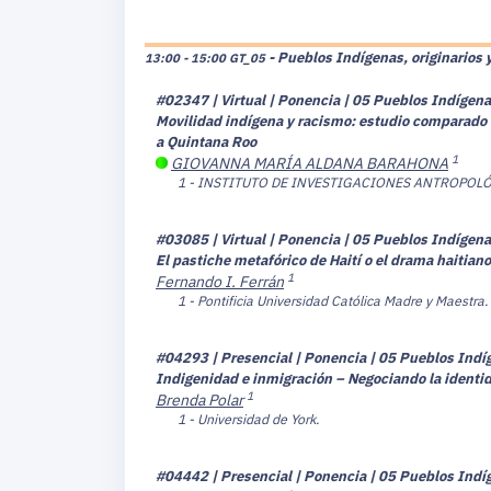
- Pueblos Indígenas, originarios 
13:00 - 15:00
GT_05
#02347 | Virtual | Ponencia | 05 Pueblos Indígenas
Movilidad indígena y racismo: estudio comparado 
a Quintana Roo
1
GIOVANNA MARÍA ALDANA BARAHONA
1 - INSTITUTO DE INVESTIGACIONES ANTROPOL
#03085 | Virtual | Ponencia | 05 Pueblos Indígenas
El pastiche metafórico de Haití o el drama haitiano
1
Fernando I. Ferrán
1 - Pontificia Universidad Católica Madre y Maestra.
#04293 | Presencial | Ponencia | 05 Pueblos Indíg
Indigenidad e inmigración – Negociando la ident
1
Brenda Polar
1 - Universidad de York.
#04442 | Presencial | Ponencia | 05 Pueblos Indíg