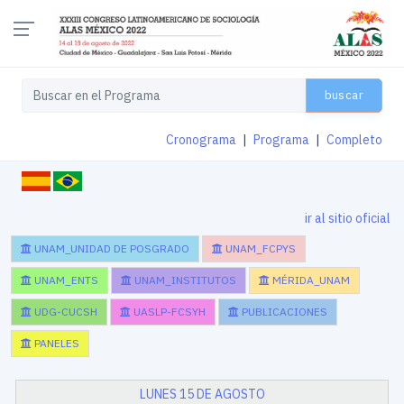
buscar
Cronograma
|
Programa
|
Completo
ir al sitio oficial
UNAM_UNIDAD DE POSGRADO
UNAM_FCPYS
UNAM_ENTS
UNAM_INSTITUTOS
MÉRIDA_UNAM
UDG-CUCSH
UASLP-FCSYH
PUBLICACIONES
PANELES
LUNES 15 DE AGOSTO