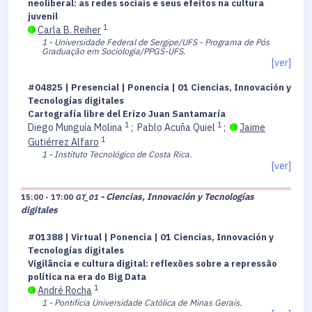
neoliberal: as redes sociais e seus efeitos na cultura
juvenil
1
Carla B. Reiher
1 - Universidade Federal de Sergipe/UFS - Programa de Pós
Graduação em Sociologia/PPGS-UFS.
[ver]
#04825 | Presencial | Ponencia | 01 Ciencias, Innovación y
Tecnologías digitales
Cartografía libre del Erizo Juan Santamaría
1
1
Diego Munguía Molina
;
Pablo Acuña Quiel
;
Jaime
1
Gutiérrez Alfaro
1 - Instituto Tecnológico de Costa Rica.
[ver]
- Ciencias, Innovación y Tecnologías
15:00 - 17:00
GT_01
digitales
#01388 | Virtual | Ponencia | 01 Ciencias, Innovación y
Tecnologías digitales
Vigilância e cultura digital: reflexões sobre a repressão
política na era do Big Data
1
André Rocha
1 - Pontifícia Universidade Católica de Minas Gerais.