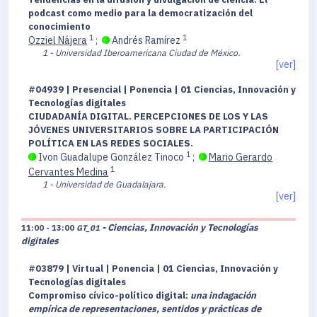
podcast como medio para la democratización del
conocimiento
1
1
Ozziel Nájera
;
Andrés Ramírez
1 - Universidad Iberoamericana Ciudad de México.
[ver]
#04939 | Presencial | Ponencia | 01 Ciencias, Innovación y
Tecnologías digitales
CIUDADANÍA DIGITAL. PERCEPCIONES DE LOS Y LAS
JÓVENES UNIVERSITARIOS SOBRE LA PARTICIPACIÓN
POLÍTICA EN LAS REDES SOCIALES.
1
Ivon Guadalupe González Tinoco
;
Mario Gerardo
1
Cervantes Medina
1 - Universidad de Guadalajara.
[ver]
- Ciencias, Innovación y Tecnologías
11:00 - 13:00
GT_01
digitales
#03879 | Virtual | Ponencia | 01 Ciencias, Innovación y
Tecnologías digitales
Compromiso cívico-político digital:
una indagación
empírica de representaciones, sentidos y prácticas de