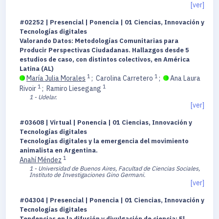
[ver]
#02252 | Presencial | Ponencia | 01 Ciencias, Innovación y
Tecnologías digitales
Valorando Datos: Metodologías Comunitarias para
Producir Perspectivas Ciudadanas. Hallazgos desde 5
estudios de caso, con distintos colectivos, en América
Latina (AL)
1
1
María Julia Morales
;
Carolina Carretero
;
Ana Laura
1
1
Rivoir
;
Ramiro Liesegang
1 - Udelar.
[ver]
#03608 | Virtual | Ponencia | 01 Ciencias, Innovación y
Tecnologías digitales
Tecnologías digitales y la emergencia del movimiento
animalista en Argentina.
1
Anahí Méndez
1 - Universidad de Buenos Aires, Facultad de Ciencias Sociales,
Instituto de Investigaciones Gino Germani.
[ver]
#04304 | Presencial | Ponencia | 01 Ciencias, Innovación y
Tecnologías digitales
Tendencias en la difusión y divulgación de ciencia: El