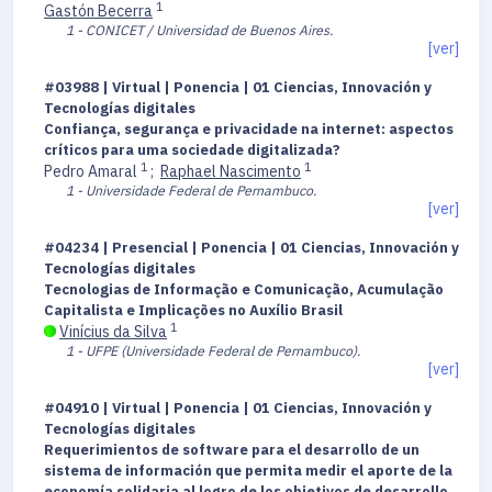
1
Gastón Becerra
1 - CONICET / Universidad de Buenos Aires.
[ver]
#03988 | Virtual | Ponencia | 01 Ciencias, Innovación y
Tecnologías digitales
Confiança, segurança e privacidade na internet: aspectos
críticos para uma sociedade digitalizada?
1
1
Pedro Amaral
;
Raphael Nascimento
1 - Universidade Federal de Pernambuco.
[ver]
#04234 | Presencial | Ponencia | 01 Ciencias, Innovación y
Tecnologías digitales
Tecnologias de Informação e Comunicação, Acumulação
Capitalista e Implicações no Auxílio Brasil
1
Vinícius da Silva
1 - UFPE (Universidade Federal de Pernambuco).
[ver]
#04910 | Virtual | Ponencia | 01 Ciencias, Innovación y
Tecnologías digitales
Requerimientos de software para el desarrollo de un
sistema de información que permita medir el aporte de la
economía solidaria al logro de los objetivos de desarrollo