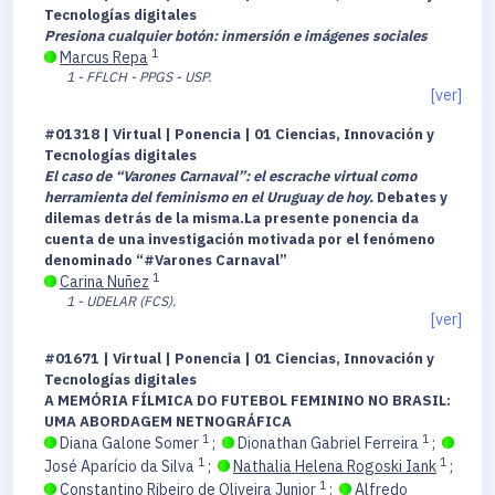
Tecnologías digitales
Presiona cualquier botón: inmersión e imágenes sociales
1
Marcus Repa
1 - FFLCH - PPGS - USP.
[ver]
#01318 | Virtual | Ponencia | 01 Ciencias, Innovación y
Tecnologías digitales
El caso de “Varones Carnaval”: el escrache virtual como
herramienta del feminismo en el Uruguay de hoy.
Debates y
dilemas detrás de la misma.La presente ponencia da
cuenta de una investigación motivada por el fenómeno
denominado “#Varones Carnaval”
1
Carina Nuñez
1 - UDELAR (FCS).
[ver]
#01671 | Virtual | Ponencia | 01 Ciencias, Innovación y
Tecnologías digitales
A MEMÓRIA FÍLMICA DO FUTEBOL FEMININO NO BRASIL:
UMA ABORDAGEM NETNOGRÁFICA
1
1
Diana Galone Somer
;
Dionathan Gabriel Ferreira
;
1
1
José Aparício da Silva
;
Nathalia Helena Rogoski Iank
;
1
Constantino Ribeiro de Oliveira Junior
;
Alfredo