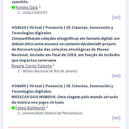
cuestión.
1
Romina Gala
1 - IIGG/CONICET.
[ver]
#04164 | Virtual | Ponencia | 01 Ciencias, Innovación y
Tecnologías digitales
Compartilhando coleções etnográficas em formato digital: um
debate ético entre museus no contexto decolonial
O projeto
de Reconstrução das coleções etnológicas do Museu
Nacional, iniciado em final de 2018, em função do incêndio
que impactou severame
1
Renata Curcio Valente
1 - Museu Nacional do Rio de Janeiro.
[ver]
#04689 | Virtual | Ponencia | 01 Ciencias, Innovación y
Tecnologías digitales
MÚSICAS DOS MUNDOS: Uma viagem pelo mundo através
da música nos jogos virtuais
1
Felipe Burkhardt
1 - Universidade Federal de Pernambuco.
[ver]