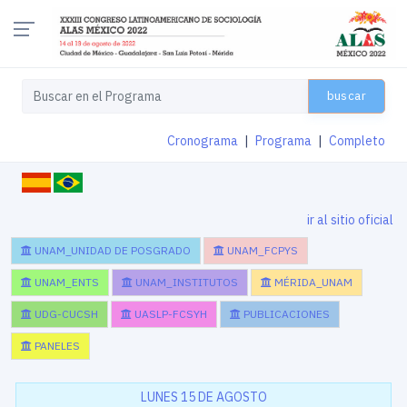
buscar
Cronograma
|
Programa
|
Completo
ir al sitio oficial
UNAM_UNIDAD DE POSGRADO
UNAM_FCPYS
UNAM_ENTS
UNAM_INSTITUTOS
MÉRIDA_UNAM
UDG-CUCSH
UASLP-FCSYH
PUBLICACIONES
PANELES
LUNES 15 DE AGOSTO