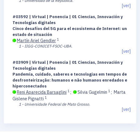
1 - Universidad de la República.
[ver]
#03592 | Virtual | Ponencia | 01 Ciencias, Innovación y
Tecnologías digitales
Cinco desafíos del 5G para el ecosistema de Internet: un
estado de situación
1
Martín Ariel Gendler
1 - IIGG-CONICET-FSOC-UBA.
[ver]
#03909 | Virtual | Ponencia | 01 Ciencias, Innovación y
Tecnologías digitales
Pandemia, cuidado, saberes e tecnologias em tempos de
desfronteirização: humanos e não humanos enredados e
hiperconectados
1
1
Reni Aparecida Barsaglini
;
Silvia Gugelmin
;
Marta
1
Gislene Pignatti
1 - Universidade Federal de Mato Grosso.
[ver]