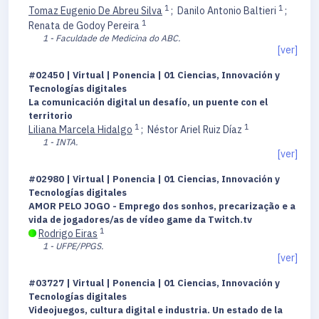
1
1
Tomaz Eugenio De Abreu Silva
;
Danilo Antonio Baltieri
;
1
Renata de Godoy Pereira
1 - Faculdade de Medicina do ABC.
[ver]
#02450 | Virtual | Ponencia | 01 Ciencias, Innovación y
Tecnologías digitales
La comunicación digital un desafío, un puente con el
territorio
1
1
Liliana Marcela Hidalgo
;
Néstor Ariel Ruiz Díaz
1 - INTA.
[ver]
#02980 | Virtual | Ponencia | 01 Ciencias, Innovación y
Tecnologías digitales
AMOR PELO JOGO - Emprego dos sonhos, precarização e a
vida de jogadores/as de vídeo game da Twitch.tv
1
Rodrigo Eiras
1 - UFPE/PPGS.
[ver]
#03727 | Virtual | Ponencia | 01 Ciencias, Innovación y
Tecnologías digitales
Videojuegos, cultura digital e industria. Un estado de la