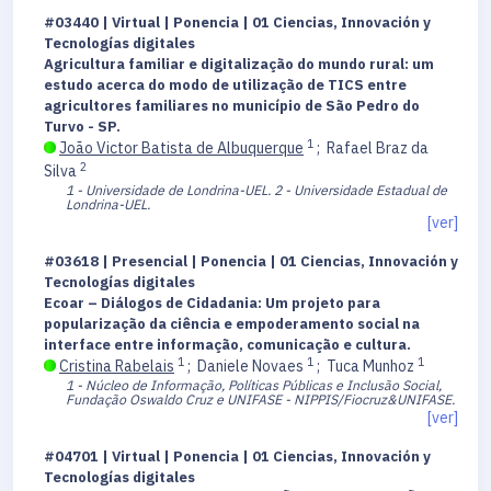
#03440 | Virtual | Ponencia | 01 Ciencias, Innovación y
Tecnologías digitales
Agricultura familiar e digitalização do mundo rural: um
estudo acerca do modo de utilização de TICS entre
agricultores familiares no município de São Pedro do
Turvo - SP.
1
João Victor Batista de Albuquerque
;
Rafael Braz da
2
Silva
1 - Universidade de Londrina-UEL.
2 - Universidade Estadual de
Londrina-UEL.
[ver]
#03618 | Presencial | Ponencia | 01 Ciencias, Innovación y
Tecnologías digitales
Ecoar – Diálogos de Cidadania: Um projeto para
popularização da ciência e empoderamento social na
interface entre informação, comunicação e cultura.
1
1
1
Cristina Rabelais
;
Daniele Novaes
;
Tuca Munhoz
1 - Núcleo de Informação, Políticas Públicas e Inclusão Social,
Fundação Oswaldo Cruz e UNIFASE - NIPPIS/Fiocruz&UNIFASE.
[ver]
#04701 | Virtual | Ponencia | 01 Ciencias, Innovación y
Tecnologías digitales