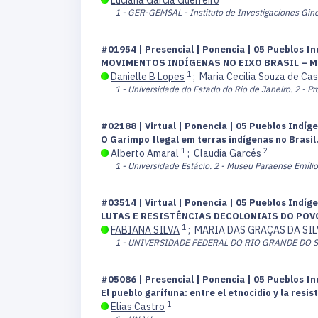
1 - GER-GEMSAL - Instituto de Investigaciones Gin
#01954 | Presencial | Ponencia | 05 Pueblos In
MOVIMENTOS INDÍGENAS NO EIXO BRASIL – M
1
Danielle B Lopes
;
Maria Cecilia Souza de Ca
1 - Universidade do Estado do Rio de Janeiro.
2 - P
#02188 | Virtual | Ponencia | 05 Pueblos Indíge
O Garimpo Ilegal em terras indígenas no Brasil
1
2
Alberto Amaral
;
Claudia Garcés
1 - Universidade Estácio.
2 - Museu Paraense Emílio
#03514 | Virtual | Ponencia | 05 Pueblos Indíge
LUTAS E RESISTÊNCIAS DECOLONIAIS DO POV
1
FABIANA SILVA
;
MARIA DAS GRAÇAS DA SI
1 - UNIVERSIDADE FEDERAL DO RIO GRANDE DO S
#05086 | Presencial | Ponencia | 05 Pueblos In
El pueblo garífuna: entre el etnocidio y la resis
1
Elias Castro