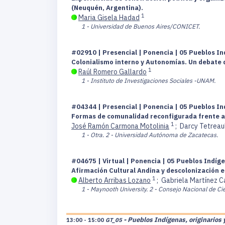
(Neuquén, Argentina).
1
Maria Gisela Hadad
1 - Universidad de Buenos Aires/CONICET.
#02910 | Presencial | Ponencia | 05 Pueblos In
Colonialismo interno y Autonomías. Un debate
1
Raúl Romero Gallardo
1 - Instituto de Investigaciones Sociales -UNAM.
#04344 | Presencial | Ponencia | 05 Pueblos In
Formas de comunalidad reconfigurada frente al
1
José Ramón Carmona Motolinia
;
Darcy Tetreau
1 - Otra.
2 - Universidad Autónoma de Zacatecas.
#04675 | Virtual | Ponencia | 05 Pueblos Indíge
Afirmación Cultural Andina y descolonización e
1
Alberto Arribas Lozano
;
Gabriela Martínez C
1 - Maynooth University.
2 - Consejo Nacional de Ci
- Pueblos Indígenas, originarios 
13:00 - 15:00
GT_05