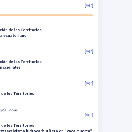
[ver]
ión de los Territorios
na ecuatoriano
[ver]
ión de los Territorios
 nacionales
[ver]
de los Territorios
gía Social.
[ver]
de los Territorios
 extractivismo hidrocarburífero en “Vaca Muerta”