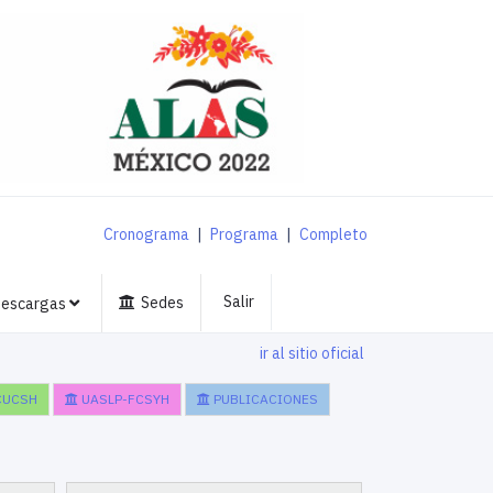
Cronograma
|
Programa
|
Completo
Salir
Sedes
escargas
ir al sitio oficial
CUCSH
UASLP-FCSYH
PUBLICACIONES