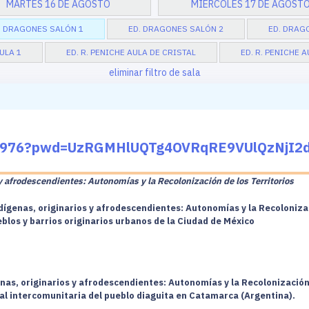
MARTES 16 DE AGOSTO
MIÉRCOLES 17 DE AGOST
. DRAGONES SALÓN 1
ED. DRAGONES SALÓN 2
ED. DRAG
AULA 1
ED. R. PENICHE AULA DE CRISTAL
ED. R. PENICHE 
eliminar filtro de sala
617976?pwd=UzRGMHlUQTg4OVRqRE9VUlQzNjI2
y afrodescendientes: Autonomías y la Recolonización de los Territorios
dígenas, originarios y afrodescendientes: Autonomías y la Recolonizac
blos y barrios originarios urbanos de la Ciudad de México
nas, originarios y afrodescendientes: Autonomías y la Recolonización 
ial intercomunitaria del pueblo diaguita en Catamarca (Argentina).