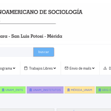
buscar
nograma
Trabajos Libres
Envio de mails
D
UNAM_ENTS
UNAM_INSTITUTOS
MÉRIDA_UNAM
UDG-