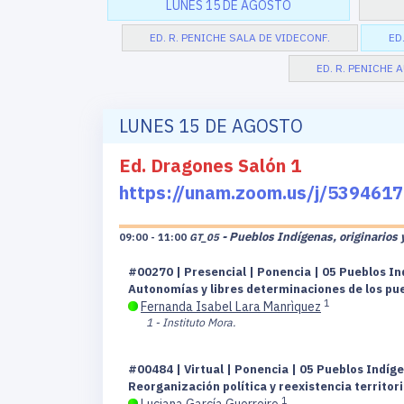
LUNES 15 DE AGOSTO
ED. R. PENICHE SALA DE VIDECONF.
ED
ED. R. PENICHE 
LUNES 15 DE AGOSTO
Ed. Dragones Salón 1
https://unam.zoom.us/j/5394
- Pueblos Indígenas, originarios 
09:00 - 11:00
GT_05
#00270 | Presencial | Ponencia | 05 Pueblos In
Autonomías y libres determinaciones de los pue
1
Fernanda Isabel Lara Manrìquez
1 - Instituto Mora.
#00484 | Virtual | Ponencia | 05 Pueblos Indíge
Reorganización política y reexistencia territor
1
Luciana García Guerreiro