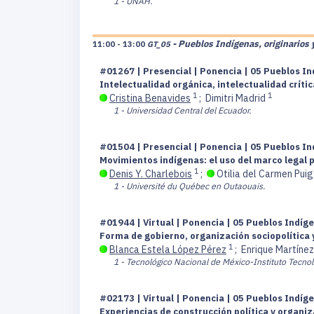
1 - UNAH.
- Pueblos Indígenas, originarios 
11:00 - 13:00
GT_05
#01267 | Presencial | Ponencia | 05 Pueblos In
Intelectualidad orgánica, intelectualidad crít
1
1
Cristina Benavides
;
Dimitri Madrid
1 - Universidad Central del Ecuador.
#01504 | Presencial | Ponencia | 05 Pueblos In
Movimientos indígenas: el uso del marco legal p
1
Denis Y. Charlebois
;
Otilia del Carmen Pui
1 - Université du Québec en Outaouais.
#01944 | Virtual | Ponencia | 05 Pueblos Indíge
Forma de gobierno, organización sociopolítica 
1
Blanca Estela López Pérez
;
Enrique Martíne
1 - Tecnológico Nacional de México-Instituto Tecno
#02173 | Virtual | Ponencia | 05 Pueblos Indíge
Experiencias de construcción política y organi