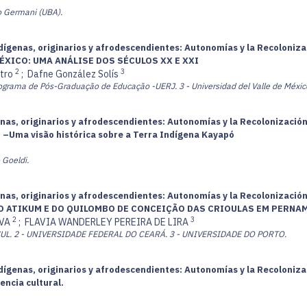
o Germani (UBA).
dígenas, originarios y afrodescendientes: Autonomías y la Recolonizac
ÉXICO: UMA ANÁLISE DOS SÉCULOS XX E XXI
2
3
stro
;
Dafne González Solís
rograma de Pós-Graduação de Educação -UERJ.
3 - Universidad del Valle de Méxic
nas, originarios y afrodescendientes: Autonomías y la Recolonización 
. –Uma visão histórica sobre a Terra Indígena Kayapó
 Goeldi.
nas, originarios y afrodescendientes: Autonomías y la Recolonización 
O ATIKUM E DO QUILOMBO DE CONCEIÇÃO DAS CRIOULAS EM PERNAM
2
3
LVA
;
FLAVIA WANDERLEY PEREIRA DE LIRA
UL.
2 - UNIVERSIDADE FEDERAL DO CEARÁ.
3 - UNIVERSIDADE DO PORTO.
dígenas, originarios y afrodescendientes: Autonomías y la Recolonizac
tencia cultural.