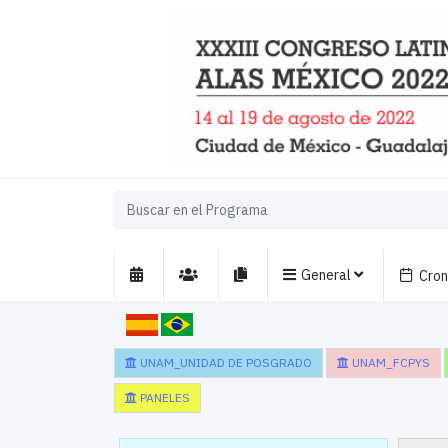
General
Cro
UNAM_UNIDAD DE POSGRADO
UNAM_FCPYS
PANELES