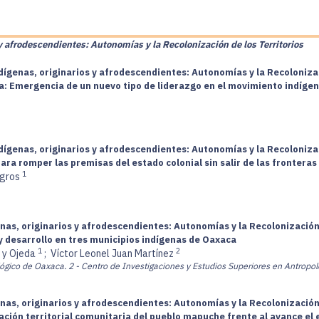
y afrodescendientes: Autonomías y la Recolonización de los Territorios
dígenas, originarios y afrodescendientes: Autonomías y la Recolonizac
ica: Emergencia de un nuevo tipo de liderazgo en el movimiento indíge
dígenas, originarios y afrodescendientes: Autonomías y la Recolonizac
ara romper las premisas del estado colonial sin salir de las fronteras
1
ggros
nas, originarios y afrodescendientes: Autonomías y la Recolonización 
y desarrollo en tres municipios indígenas de Oaxaca
1
2
z y Ojeda
;
Víctor Leonel Juan Martínez
lógico de Oaxaca.
2 - Centro de Investigaciones y Estudios Superiores en Antropolo
nas, originarios y afrodescendientes: Autonomías y la Recolonización 
zación territorial comunitaria del pueblo mapuche frente al avance el