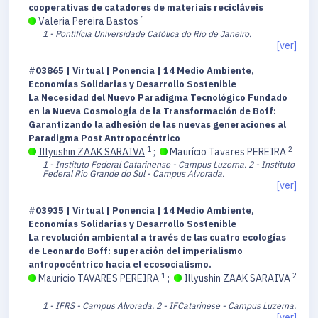
cooperativas de catadores de materiais recicláveis
1
Valeria Pereira Bastos
1 - Pontifícia Universidade Católica do Rio de Janeiro.
[ver]
#03865 | Virtual | Ponencia | 14 Medio Ambiente,
Economías Solidarias y Desarrollo Sostenible
La Necesidad del Nuevo Paradigma Tecnológico Fundado
en la Nueva Cosmología de la Transformación de Boff:
Garantizando la adhesión de las nuevas generaciones al
Paradigma Post Antropocéntrico
1
2
Illyushin ZAAK SARAIVA
;
Maurício Tavares PEREIRA
1 - Instituto Federal Catarinense - Campus Luzerna.
2 - Instituto
Federal Rio Grande do Sul - Campus Alvorada.
[ver]
#03935 | Virtual | Ponencia | 14 Medio Ambiente,
Economías Solidarias y Desarrollo Sostenible
La revolución ambiental a través de las cuatro ecologías
de Leonardo Boff: superación del imperialismo
antropocéntrico hacia el ecosocialismo.
1
2
Maurício TAVARES PEREIRA
;
Illyushin ZAAK SARAIVA
1 - IFRS - Campus Alvorada.
2 - IFCatarinese - Campus Luzerna.
[ver]