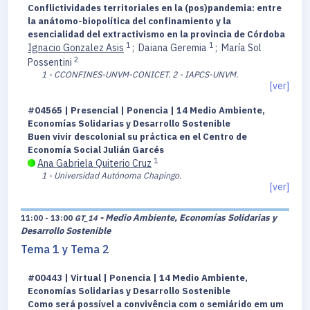
Conflictividades territoriales en la (pos)pandemia: entre
la anátomo-biopolítica del confinamiento y la
esencialidad del extractivismo en la provincia de Córdoba
1
1
Ignacio Gonzalez Asis
;
Daiana Geremia
;
María Sol
2
Possentini
1 - CCONFINES-UNVM-CONICET.
2 - IAPCS-UNVM.
[ver]
#04565 | Presencial | Ponencia | 14 Medio Ambiente,
Economías Solidarias y Desarrollo Sostenible
Buen vivir descolonial su práctica en el Centro de
Economía Social Julián Garcés
1
Ana Gabriela Quiterio Cruz
1 - Universidad Autónoma Chapingo.
[ver]
- Medio Ambiente, Economías Solidarias y
11:00 - 13:00
GT_14
Desarrollo Sostenible
Tema 1 y Tema 2
#00443 | Virtual | Ponencia | 14 Medio Ambiente,
Economías Solidarias y Desarrollo Sostenible
Como será possível a convivência com o semiárido em um