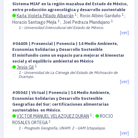
Sistema MIAF en la región mazahua del Estado de México,
entre producción agroecológica y desarrollo sustentable
1
1
Karla Violeta Pillado Albarrán
;
Rocio Albino Garduño
;
1
1
Horacio Santiago Mejía
;
Joel Pedraza Mandujano
1 - Universidad Intercultural del Estado de México.
[ver]
#04405 | Presencial | Ponencia | 14 Medio Ambiente,
Economías Solidarias y Desarrollo Sostenible
El minifundio como un espacio para mejorar el bienestar
social y el equilibrio ambiental en México
1
Jesús Gil
1 - Universidad de La Ciénega del Estado de Michoacán de
Ocampo.
[ver]
#05042 | Virtual | Ponencia | 14 Medio Ambiente,
Economías Solidarias y Desarrollo Sostenible
Geografías del Sur: certificaciones alimentarias
sustentables en México.
1
VICTOR MANUEL VELAZQUEZ DURAN
;
ROCIO
2
ROSALES ORTEGA
1 - Posgrado Geografía, UNAM.
2 - UAM Iztapalapa.
[ver]