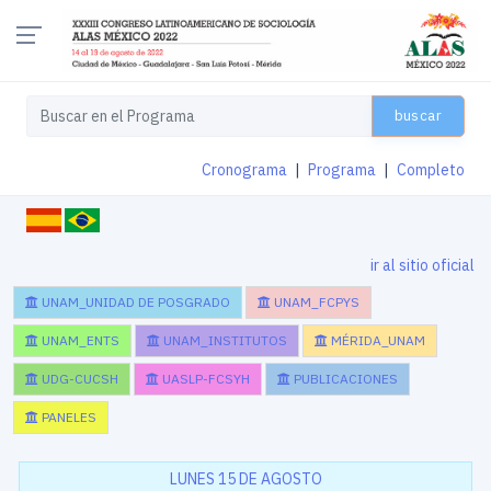
buscar
Cronograma
|
Programa
|
Completo
ir al sitio oficial
UNAM_UNIDAD DE POSGRADO
UNAM_FCPYS
UNAM_ENTS
UNAM_INSTITUTOS
MÉRIDA_UNAM
UDG-CUCSH
UASLP-FCSYH
PUBLICACIONES
PANELES
LUNES 15 DE AGOSTO