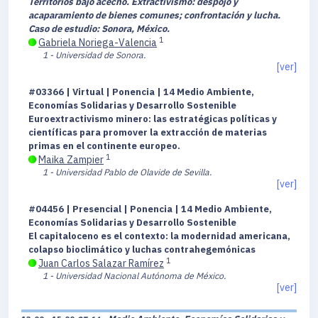
Territorios bajo acecho. Extractivismo: despojo y
acaparamiento de bienes comunes; confrontación y lucha.
Caso de estudio: Sonora, México.
1
Gabriela Noriega-Valencia
1 - Universidad de Sonora.
[ver]
#03366 | Virtual | Ponencia | 14 Medio Ambiente,
Economías Solidarias y Desarrollo Sostenible
Euroextractivismo minero: las estratégicas políticas y
científicas para promover la extracción de materias
primas en el continente europeo.
1
Maika Zampier
1 - Universidad Pablo de Olavide de Sevilla.
[ver]
#04456 | Presencial | Ponencia | 14 Medio Ambiente,
Economías Solidarias y Desarrollo Sostenible
El capitaloceno es el contexto: la modernidad americana,
colapso bioclimático y luchas contrahegemónicas
1
Juan Carlos Salazar Ramírez
1 - Universidad Nacional Autónoma de México.
[ver]