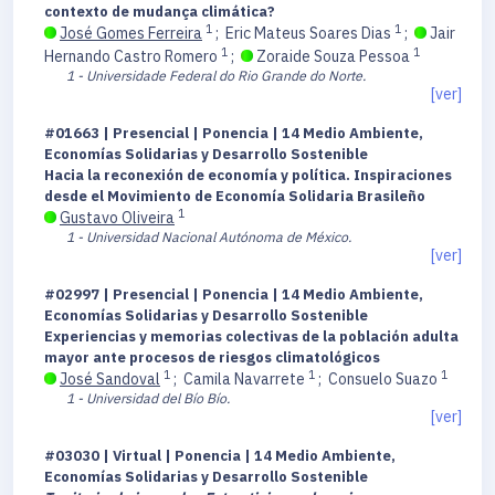
contexto de mudança climática?
1
1
José Gomes Ferreira
;
Eric Mateus Soares Dias
;
Jair
1
1
Hernando Castro Romero
;
Zoraide Souza Pessoa
1 - Universidade Federal do Rio Grande do Norte.
[ver]
#01663 | Presencial | Ponencia | 14 Medio Ambiente,
Economías Solidarias y Desarrollo Sostenible
Hacia la reconexión de economía y política. Inspiraciones
desde el Movimiento de Economía Solidaria Brasileño
1
Gustavo Oliveira
1 - Universidad Nacional Autónoma de México.
[ver]
#02997 | Presencial | Ponencia | 14 Medio Ambiente,
Economías Solidarias y Desarrollo Sostenible
Experiencias y memorias colectivas de la población adulta
mayor ante procesos de riesgos climatológicos
1
1
1
José Sandoval
;
Camila Navarrete
;
Consuelo Suazo
1 - Universidad del Bío Bío.
[ver]
#03030 | Virtual | Ponencia | 14 Medio Ambiente,
Economías Solidarias y Desarrollo Sostenible