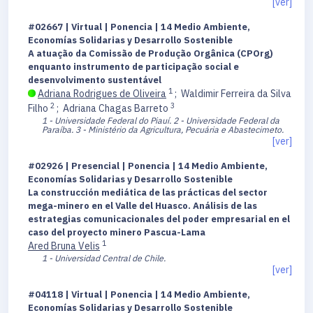
[ver]
#02667 | Virtual | Ponencia | 14 Medio Ambiente,
Economías Solidarias y Desarrollo Sostenible
A atuação da Comissão de Produção Orgânica (CPOrg)
enquanto instrumento de participação social e
desenvolvimento sustentável
1
Adriana Rodrigues de Oliveira
;
Waldimir Ferreira da Silva
2
3
Filho
;
Adriana Chagas Barreto
1 - Universidade Federal do Piauí.
2 - Universidade Federal da
Paraíba.
3 - Ministério da Agricultura, Pecuária e Abastecimeto.
[ver]
#02926 | Presencial | Ponencia | 14 Medio Ambiente,
Economías Solidarias y Desarrollo Sostenible
La construcción mediática de las prácticas del sector
mega-minero en el Valle del Huasco. Análisis de las
estrategias comunicacionales del poder empresarial en el
caso del proyecto minero Pascua-Lama
1
Ared Bruna Velis
1 - Universidad Central de Chile.
[ver]
#04118 | Virtual | Ponencia | 14 Medio Ambiente,
Economías Solidarias y Desarrollo Sostenible