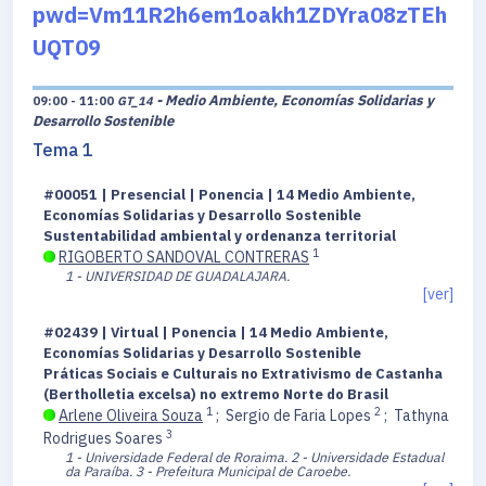
pwd=Vm11R2h6em1oakh1ZDYra08zTEh
UQT09
- Medio Ambiente, Economías Solidarias y
09:00 - 11:00
GT_14
Desarrollo Sostenible
Tema 1
#00051 | Presencial | Ponencia | 14 Medio Ambiente,
Economías Solidarias y Desarrollo Sostenible
Sustentabilidad ambiental y ordenanza territorial
1
RIGOBERTO SANDOVAL CONTRERAS
1 - UNIVERSIDAD DE GUADALAJARA.
[ver]
#02439 | Virtual | Ponencia | 14 Medio Ambiente,
Economías Solidarias y Desarrollo Sostenible
Práticas Sociais e Culturais no Extrativismo de Castanha
(Bertholletia excelsa) no extremo Norte do Brasil
1
2
Arlene Oliveira Souza
;
Sergio de Faria Lopes
;
Tathyna
3
Rodrigues Soares
1 - Universidade Federal de Roraima.
2 - Universidade Estadual
da Paraíba.
3 - Prefeitura Municipal de Caroebe.