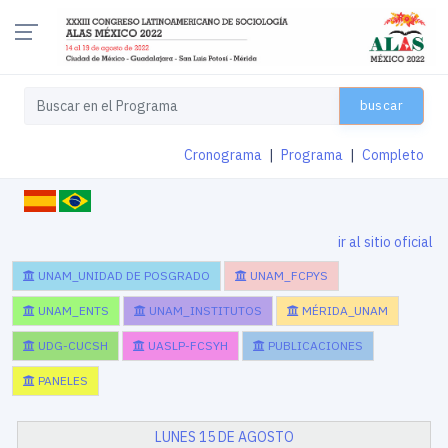
buscar
Cronograma
|
Programa
|
Completo
ir al sitio oficial
UNAM_UNIDAD DE POSGRADO
UNAM_FCPYS
UNAM_ENTS
UNAM_INSTITUTOS
MÉRIDA_UNAM
UDG-CUCSH
UASLP-FCSYH
PUBLICACIONES
PANELES
LUNES 15 DE AGOSTO