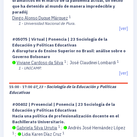
dramáticos en el marco de la pandemia actual, un hecho
que ha detenido al mundo de manera impredecible y
paradój
1
Diego Alonso Duque Márquez
1 - Universidad Nacional de Piura.
[ver]
#05075 | Virtual | Ponencia | 23 Sociología de la
Educación y Políticas Educativas
A disruptura do Ensino Superior no Brasil: análise sobre o
Governo Bolsonaro
1
1
Viviane Cardoso da Silva
;
José Claudinei Lombardi
1 - UNICAMP.
[ver]
- Sociología de la Educación y Políticas
15:00 - 17:00
GT_23
Educativas
#00402 | Presencial | Ponencia | 23 Sociología de la
Educación y Políticas Educativas
Hacia una política de profesionalización docente en el
Bachillerato Universitario.
1
Gabriela Silva Urrutia
;
Andrés José Hernández López
1
1
;
Lidia Karen Díaz Cruz