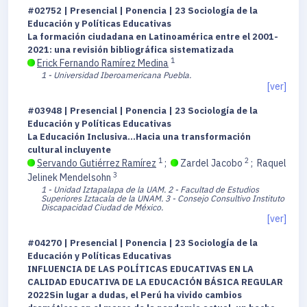
#02752 | Presencial | Ponencia | 23 Sociología de la
Educación y Políticas Educativas
La formación ciudadana en Latinoamérica entre el 2001-
2021: una revisión bibliográfica sistematizada
1
Erick Fernando Ramírez Medina
1 - Universidad Iberoamericana Puebla.
[ver]
#03948 | Presencial | Ponencia | 23 Sociología de la
Educación y Políticas Educativas
La Educación Inclusiva…Hacia una transformación
cultural incluyente
1
2
Servando Gutiérrez Ramírez
;
Zardel Jacobo
;
Raquel
3
Jelinek Mendelsohn
1 - Unidad Iztapalapa de la UAM.
2 - Facultad de Estudios
Superiores Iztacala de la UNAM.
3 - Consejo Consultivo Instituto
Discapacidad Ciudad de México.
[ver]
#04270 | Presencial | Ponencia | 23 Sociología de la
Educación y Políticas Educativas
INFLUENCIA DE LAS POLÍTICAS EDUCATIVAS EN LA
CALIDAD EDUCATIVA DE LA EDUCACIÓN BÁSICA REGULAR
2022Sin lugar a dudas, el Perú ha vivido cambios