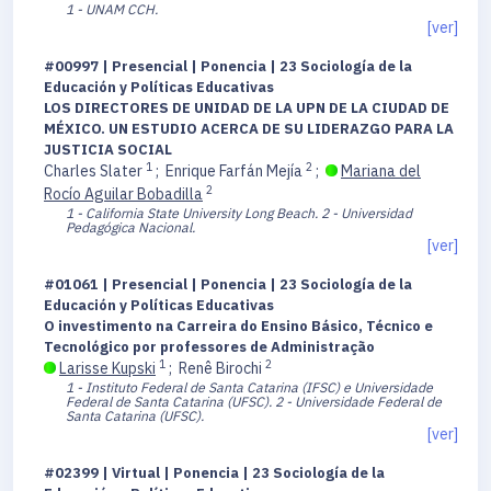
1 - UNAM CCH.
[ver]
#00997 | Presencial | Ponencia | 23 Sociología de la
Educación y Políticas Educativas
LOS DIRECTORES DE UNIDAD DE LA UPN DE LA CIUDAD DE
MÉXICO. UN ESTUDIO ACERCA DE SU LIDERAZGO PARA LA
JUSTICIA SOCIAL
1
2
Charles Slater
;
Enrique Farfán Mejía
;
Mariana del
2
Rocío Aguilar Bobadilla
1 - California State University Long Beach.
2 - Universidad
Pedagógica Nacional.
[ver]
#01061 | Presencial | Ponencia | 23 Sociología de la
Educación y Políticas Educativas
O investimento na Carreira do Ensino Básico, Técnico e
Tecnológico por professores de Administração
1
2
Larisse Kupski
;
Renê Birochi
1 - Instituto Federal de Santa Catarina (IFSC) e Universidade
Federal de Santa Catarina (UFSC).
2 - Universidade Federal de
Santa Catarina (UFSC).
[ver]
#02399 | Virtual | Ponencia | 23 Sociología de la