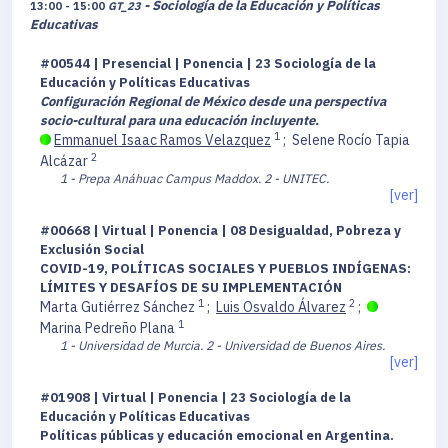
- Sociología de la Educación y Políticas
13:00 - 15:00
GT_23
Educativas
#00544 | Presencial | Ponencia | 23 Sociología de la
Educación y Políticas Educativas
Configuración Regional de México desde una perspectiva
socio-cultural para una educación incluyente.
1
Emmanuel Isaac Ramos Velazquez
;
Selene Rocío Tapia
2
Alcázar
1 - Prepa Anáhuac Campus Maddox.
2 - UNITEC.
[ver]
#00668 | Virtual | Ponencia | 08 Desigualdad, Pobreza y
Exclusión Social
COVID-19, POLÍTICAS SOCIALES Y PUEBLOS INDÍGENAS:
LÍMITES Y DESAFÍOS DE SU IMPLEMENTACIÓN
1
2
Marta Gutiérrez Sánchez
;
Luis Osvaldo Álvarez
;
1
Marina Pedreño Plana
1 - Universidad de Murcia.
2 - Universidad de Buenos Aires.
[ver]
#01908 | Virtual | Ponencia | 23 Sociología de la
Educación y Políticas Educativas
Políticas públicas y educación emocional en Argentina.