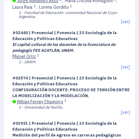
Jorge Alejandro Asso
;
María Cristina Romagnoli
;
1
1
Laura Raia
;
Lorena Gordillo
1 - Facultad de Educación- universidad Nacional de Cuyo-
Argentina.
[ver]
#02440 | Presencial | Ponencia | 23 Sociología de la
Educación y Políticas Educativas
El capital cultural de los docentes de la licenciatura de
pedagogía FES ACATLÁN, UNAM.
1
Miguel Ortiz
1 - UNAM.
[ver]
#02574 | Presencial | Ponencia | 23 Sociología de la
Educación y Políticas Educativas
CONFIGURACIÓN DOCENTE: PROCESO DE TENSIÓN ENTRE
LA MODELIZACIÓN Y LA MODELACIÓN.
1
Willian Ferney Chamorro
1 - Universidad de Nariño.
[ver]
#02931 | Presencial | Ponencia | 23 Sociología de la
Educación y Políticas Educativas
Medición del perfil de egreso en carreras pedagógicas