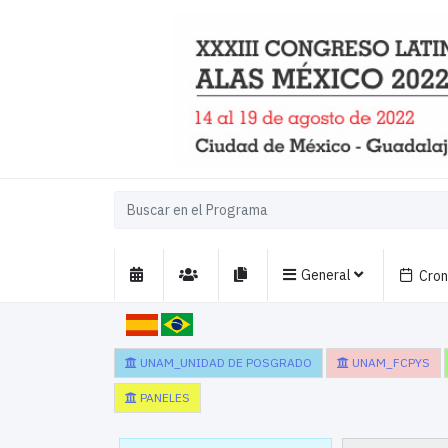
General
Cro
UNAM_UNIDAD DE POSGRADO
UNAM_FCPYS
PANELES