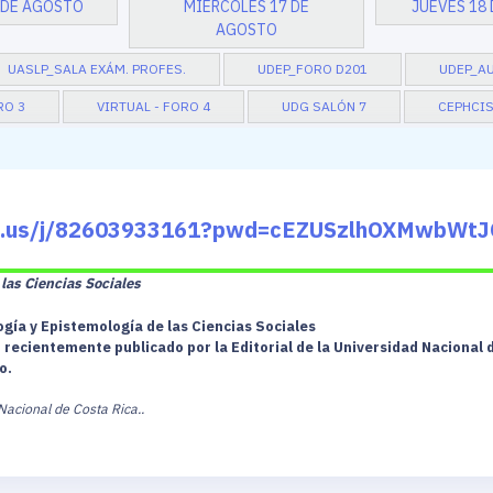
 DE AGOSTO
MIÉRCOLES 17 DE
JUEVES 18
AGOSTO
UASLP_SALA EXÁM. PROFES.
UDEP_FORO D201
UDEP_AU
RO 3
VIRTUAL - FORO 4
UDG SALÓN 7
CEPHCIS
om.us/j/82603933161?pwd=cEZUSzlhOXMwbWt
las Ciencias Sociales
ogía y Epistemología de las Ciencias Sociales
recientemente publicado por la Editorial de la Universidad Nacional d
o.
Nacional de Costa Rica..