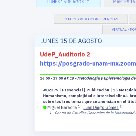
LUNES 15 DE AGOSTO
MARTES 16
CEPHCIS VIDEOCONFERENCIAS
VIRTUAL - FO
LUNES 15 DE AGOSTO
UdeP_Auditorio 2
https://posgrado-unam-mx.zo
- Metodología y Epistemología de 
16:00 - 17:00
GT_15
#02279 | Presencial | Publicación | 15 Metodol
Humanismo, complejidad e interdisciplina.Libro 
sobre los tres temas que se anuncian en el títul
1
1
Miguel Baraona
;
Juan Diego Gómez
1 - Centro de Estudios Generales de la Universidad 