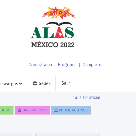
Cronograma
|
Programa
|
Completo
Salir
Sedes
escargas
ir al sitio oficial
CUCSH
UASLP-FCSYH
PUBLICACIONES