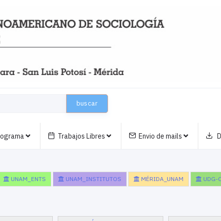
buscar
nograma
Trabajos Libres
Envio de mails
D
UNAM_ENTS
UNAM_INSTITUTOS
MÉRIDA_UNAM
UDG-