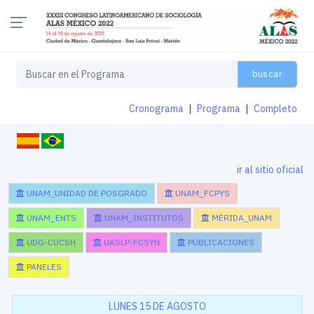
buscar
Cronograma
|
Programa
|
Completo
ir al sitio oficial
UNAM_UNIDAD DE POSGRADO
UNAM_FCPYS
UNAM_ENTS
UNAM_INSTITUTOS
MÉRIDA_UNAM
UDG-CUCSH
UASLP-FCSYH
PUBLICACIONES
PANELES
LUNES 15 DE AGOSTO