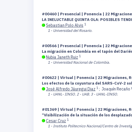
#00460 | Presencial | Ponencia | 22 Migracione
LA INELUCTABLE QUINTA OLA: POSIBLES TEN
1
Sebastian Polo Alvis
1 - Universidad del Rosario.
#00566 | Presencial | Ponencia | 22 Migracione
La migración en Colombia en el tapón del Darién
1
Nubia Janeth Ruiz
1 - Universidad Nacional de Colombia.
#00622 | Virtual | Ponencia | 22 Migraciones, R
Los efectos de la coyuntura del SARS-CoV-2 so
1
José Alfredo Jáuregui Diaz
;
Joaquín Recaño
1 - UANL- IINSO.
2 - UAB.
3 - UANL-IINSO.
#01369 | Virtual | Ponencia | 22 Migraciones, R
“Visibilización de la situación de los desplaz
1
Cesar Cruz
1 - Instituto Politecnico Nacional/Centro de Inves