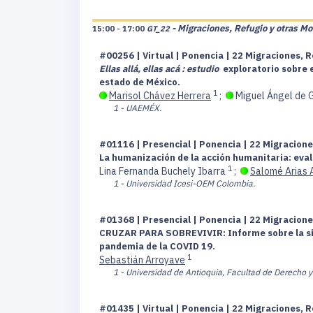
- Migraciones, Refugio y otras Mo
15:00 - 17:00
GT_22
#00256 | Virtual | Ponencia | 22 Migraciones, R
Ellas allá, ellas acá : estudio
exploratorio sobre e
estado de México.
1
Marisol Chávez Herrera
;
Miguel Ángel de
1 - UAEMÉX.
#01116 | Presencial | Ponencia | 22 Migracione
La humanización de la acción humanitaria: eval
1
Lina Fernanda Buchely Ibarra
;
Salomé Arias 
1 - Universidad Icesi-OEM Colombia.
#01368 | Presencial | Ponencia | 22 Migracione
CRUZAR PARA SOBREVIVIR: Informe sobre la situ
pandemia de la COVID 19.
1
Sebastián Arroyave
1 - Universidad de Antioquia, Facultad de Derecho y 
#01435 | Virtual | Ponencia | 22 Migraciones, R