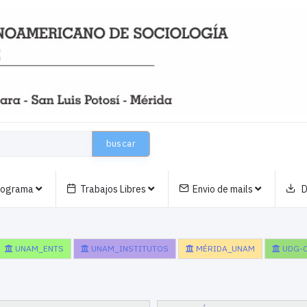
buscar
nograma
Trabajos Libres
Envio de mails
D
UNAM_ENTS
UNAM_INSTITUTOS
MÉRIDA_UNAM
UDG-