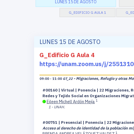
LUNES 15 DE AGOSTO
G_EDIFICIO G AULA 1
G_ED
LUNES 15 DE AGOSTO
G_Edificio G Aula 4
https://unam.zoom.us/j/2551
- Migraciones, Refugio y otras Mo
09:00 - 11:00
GT_22
#00160 | Virtual | Ponencia | 22 Migraciones, R
Redes y Tejido Social en Organizaciones Migra
1
Eileen Michell Ardón Mejía
1 - UNAH.
#00751 | Presencial | Ponencia | 22 Migracione
Acceso al derecho de identidad de la
población mig
1
BRENDA ANDREA VELÁZQUEZ VALDEZ