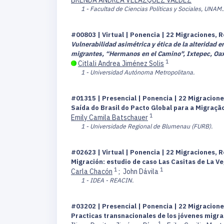
1 - Facultad de Ciencias Políticas y Sociales, UNAM.
#00803 | Virtual | Ponencia | 22 Migraciones, R
Vulnerabilidad asimétrica y ética de la alteridad 
migrantes, “Hermanos en el Camino", Ixtepec, Oa
1
Citlali Andrea Jiménez Solis
1 - Universidad Autónoma Metropolitana.
#01315 | Presencial | Ponencia | 22 Migracione
Saída do Brasil do Pacto Global para a Migraçã
1
Emily Camila Batschauer
1 - Universidade Regional de Blumenau (FURB).
#02623 | Virtual | Ponencia | 22 Migraciones, R
Migración: estudio de caso Las Casitas de La V
1
1
Carla Chacón
;
John Dávila
1 - IDEA - REACIN.
#03202 | Presencial | Ponencia | 22 Migracione
Practicas transnacionales de los jóvenes migr
1