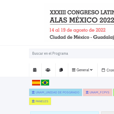
General
Cro
UNAM_UNIDAD DE POSGRADO
UNAM_FCPYS
PANELES