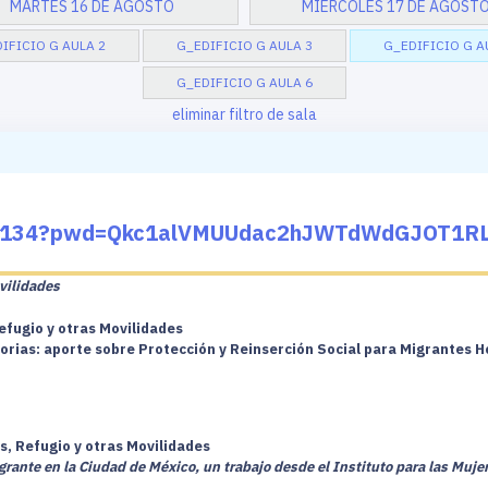
MARTES 16 DE AGOSTO
MIÉRCOLES 17 DE AGOST
IFICIO G AULA 2
G_EDIFICIO G AULA 3
G_EDIFICIO G A
G_EDIFICIO G AULA 6
eliminar filtro de sala
310134?pwd=Qkc1alVMUUdac2hJWTdWdGJOT1R
vilidades
efugio y otras Movilidades
torias: aporte sobre Protección y Reinserción Social para Migrantes
s, Refugio y otras Movilidades
rante en la Ciudad de México, un trabajo desde el Instituto para las Mujer