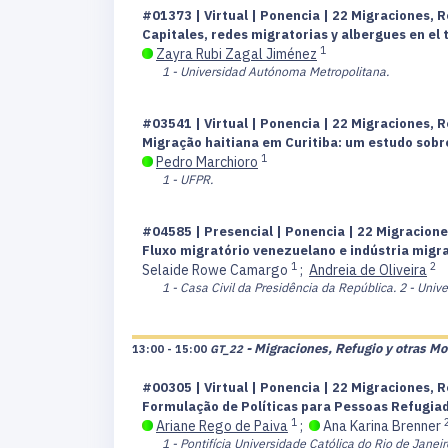
#01373 | Virtual | Ponencia | 22 Migraciones, R
Capitales, redes migratorias y albergues en el
1
Zayra Rubi Zagal Jiménez
1 - Universidad Autónoma Metropolitana.
#03541 | Virtual | Ponencia | 22 Migraciones, R
Migração haitiana em Curitiba: um estudo sobre
1
Pedro Marchioro
1 - UFPR.
#04585 | Presencial | Ponencia | 22 Migracione
Fluxo migratório venezuelano e indústria migrat
1
2
Selaide Rowe Camargo
;
Andreia de Oliveira
1 - Casa Civil da Presidência da República.
2 - Unive
- Migraciones, Refugio y otras Mo
13:00 - 15:00
GT_22
#00305 | Virtual | Ponencia | 22 Migraciones, R
Formulação de Políticas para Pessoas Refugia
1
Ariane Rego de Paiva
;
Ana Karina Brenner
1 - Pontifícia Universidade Católica do Rio de Janeir