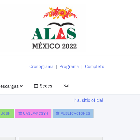
Cronograma
|
Programa
|
Completo
Salir
Sedes
escargas
ir al sitio oficial
CUCSH
UASLP-FCSYH
PUBLICACIONES