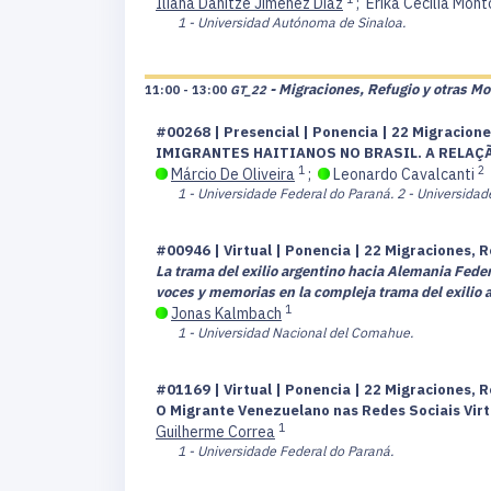
Iliana Danitze Jiménez Díaz
;
Erika Cecilia Mon
1 - Universidad Autónoma de Sinaloa.
- Migraciones, Refugio y otras Mo
11:00 - 13:00
GT_22
#00268 | Presencial | Ponencia | 22 Migracione
IMIGRANTES HAITIANOS NO BRASIL. A RELAÇ
1
2
Márcio De Oliveira
;
Leonardo Cavalcanti
1 - Universidade Federal do Paraná.
2 - Universidade
#00946 | Virtual | Ponencia | 22 Migraciones, R
La trama del exilio argentino hacia Alemania Feder
voces y memorias en la compleja trama del exilio 
1
Jonas Kalmbach
1 - Universidad Nacional del Comahue.
#01169 | Virtual | Ponencia | 22 Migraciones, R
O Migrante Venezuelano nas Redes Sociais Virt
1
Guilherme Correa
1 - Universidade Federal do Paraná.