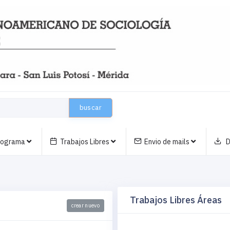
buscar
nograma
Trabajos Libres
Envio de mails
D
Trabajos Libres Áreas
crear nuevo