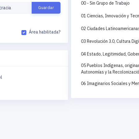
00 - Sin Grupo de Trabajo
01 Ciencias, Innovación y Tec
02 Ciudades Latinoamericanas 
Área habilitada?
03 Revolución 3.0, Cultura Di
04 Estado, Legitimidad, Gobe
05 Pueblos Indígenas, origina
Autonomías y la Recolonización
l
06 Imaginarios Sociales y Me
07 Cuestión Agraria y Reorden
08 Desigualdad, Pobreza y Exc
09 Estructura Social y Dinám
10 Estudios Políticos, Sociojur