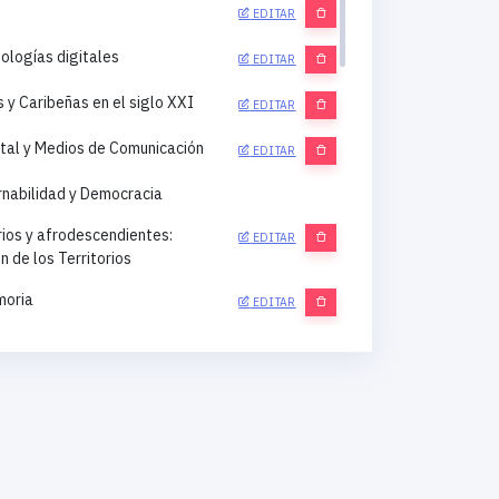
EDITAR
nologías digitales
EDITAR
y Caribeñas en el siglo XXI
EDITAR
gital y Medios de Comunicación
EDITAR
rnabilidad y Democracia
rios y afrodescendientes:
EDITAR
 de los Territorios
moria
EDITAR
amiento Territorial
EDITAR
lusión Social
EDITAR
ica Demográfica
EDITAR
ídicos e Instituciones
EDITAR