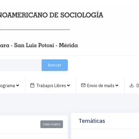
buscar
nograma
Trabajos Libres
Envio de mails
D
Temáticas
crear nuevo