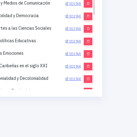
al y Medios de Comunicación
EDITAR
bilidad y Democracia
EDITAR
tes a las Ciencias Sociales
EDITAR
olíticas Educativas
EDITAR
as Emociones
EDITAR
Caribeñas en el siglo XXI
EDITAR
nialidad y Decolonialidad
EDITAR
ento Territorial
EDITAR
, e Interculturalidades
EDITAR
tos Sociales y Resistencias
Seguridad y Defensa
EDITAR