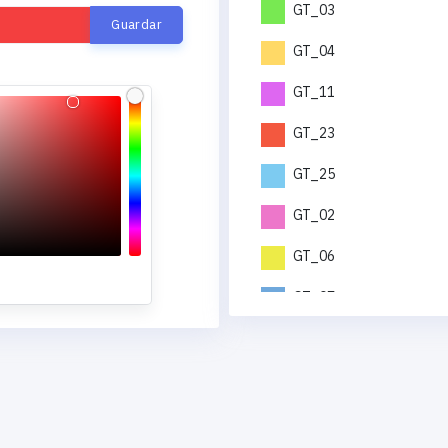
GT_03
GT_04
GT_11
GT_23
GT_25
GT_02
GT_06
GT_07
GT_12
GT_19
GT_21