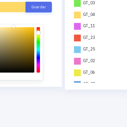
GT_03
GT_04
GT_11
GT_23
GT_25
GT_02
GT_06
GT_07
GT_12
GT_19
GT_21