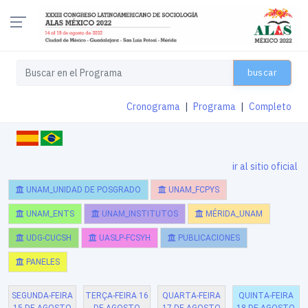
buscar
Cronograma
|
Programa
|
Completo
ir al sitio oficial
UNAM_UNIDAD DE POSGRADO
UNAM_FCPYS
UNAM_ENTS
UNAM_INSTITUTOS
MÉRIDA_UNAM
UDG-CUCSH
UASLP-FCSYH
PUBLICACIONES
PANELES
SEGUNDA-FEIRA
TERÇA-FEIRA 16
QUARTA-FEIRA
QUINTA-FEIRA