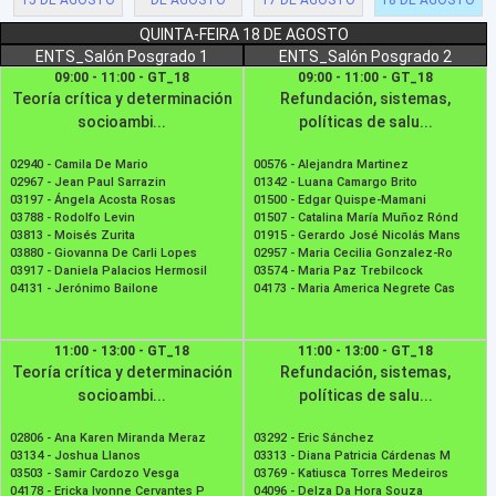
15 DE AGOSTO
DE AGOSTO
17 DE AGOSTO
18 DE AGOSTO
QUINTA-FEIRA 18 DE AGOSTO
ENTS_Salón Posgrado 1
ENTS_Salón Posgrado 2
09:00 - 11:00 - GT_18
09:00 - 11:00 - GT_18
Teoría crítica y determinación
Refundación, sistemas,
socioambi...
políticas de salu...
02940 -
Camila De Mario
00576 -
Alejandra Martinez
02967 -
Jean Paul Sarrazin
01342 -
Luana Camargo Brito
03197 -
Ángela Acosta Rosas
01500 -
Edgar Quispe-Mamani
03788 -
Rodolfo Levin
01507 -
Catalina María Muñoz Rónd
03813 -
Moisés Zurita
01915 -
Gerardo José Nicolás Mans
03880 -
Giovanna De Carli Lopes
02957 -
Maria Cecilia Gonzalez-Ro
03917 -
Daniela Palacios Hermosil
03574 -
Maria Paz Trebilcock
04131 -
Jerónimo Bailone
04173 -
Maria America Negrete Cas
11:00 - 13:00 - GT_18
11:00 - 13:00 - GT_18
Teoría crítica y determinación
Refundación, sistemas,
socioambi...
políticas de salu...
02806 -
Ana Karen Miranda Meraz
03292 -
Eric Sánchez
03134 -
Joshua Llanos
03313 -
Diana Patricia Cárdenas M
03503 -
Samir Cardozo Vesga
03769 -
Katiusca Torres Medeiros
04178 -
Ericka Ivonne Cervantes P
04096 -
Delza Da Hora Souza