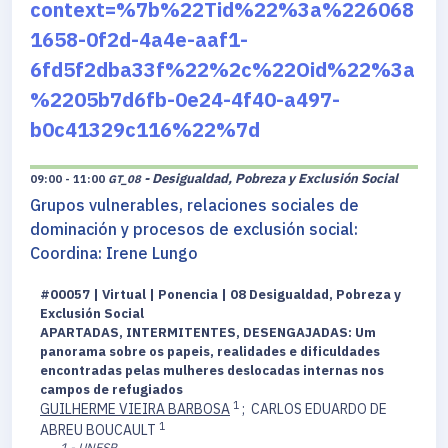
context=%7b%22Tid%22%3a%226068
1658-0f2d-4a4e-aaf1-
6fd5f2dba33f%22%2c%22Oid%22%3a
%2205b7d6fb-0e24-4f40-a497-
b0c41329c116%22%7d
- Desigualdad, Pobreza y Exclusión Social
09:00 - 11:00
GT_08
Grupos vulnerables, relaciones sociales de
dominación y procesos de exclusión social:
Coordina: Irene Lungo
#00057 | Virtual | Ponencia | 08 Desigualdad, Pobreza y
Exclusión Social
APARTADAS, INTERMITENTES, DESENGAJADAS: Um
panorama sobre os papeis, realidades e dificuldades
encontradas pelas mulheres deslocadas internas nos
campos de refugiados
1
GUILHERME VIEIRA BARBOSA
;
CARLOS EDUARDO DE
1
ABREU BOUCAULT
1 - UNESP.