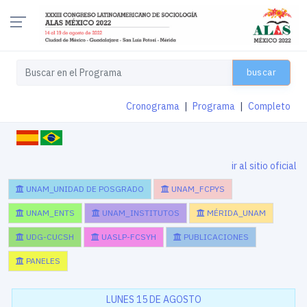
buscar
Cronograma
|
Programa
|
Completo
ir al sitio oficial
UNAM_UNIDAD DE POSGRADO
UNAM_FCPYS
UNAM_ENTS
UNAM_INSTITUTOS
MÉRIDA_UNAM
UDG-CUCSH
UASLP-FCSYH
PUBLICACIONES
PANELES
LUNES 15 DE AGOSTO