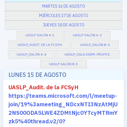
MARTES 16 DE AGOSTO
MIÉRCOLES 17 DE AGOSTO
JUEVES 18 DE AGOSTO
UASLP SALÓN A-1
UASLP SALÓN A-2
UASLP_AUDIT. DE LA FCSYH
UASLP_SALÓN B-4
UASLP_SALÓN A-4
UASLP_SALA EXÁM. PROFES.
UASLP SALÓN B-5
LUNES 15 DE AGOSTO
UASLP_Audit. de la FCSyH
https://teams.microsoft.com/l/meetup-
join/19%3ameeting_NDcxNTI3NzAtMjU
2NS00ODA5LWE4ZDMtNjc0YTcyMTRmY
zk5%40thread.v2/0?