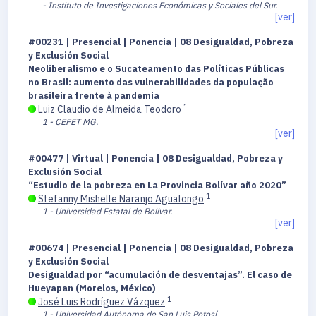
- Instituto de Investigaciones Económicas y Sociales del Sur.
[ver]
#00231 | Presencial | Ponencia | 08 Desigualdad, Pobreza
y Exclusión Social
Neoliberalismo e o Sucateamento das Políticas Públicas
no Brasil: aumento das vulnerabilidades da população
brasileira frente à pandemia
1
Luiz Claudio de Almeida Teodoro
1 - CEFET MG.
[ver]
#00477 | Virtual | Ponencia | 08 Desigualdad, Pobreza y
Exclusión Social
“Estudio de la pobreza en La Provincia Bolívar año 2020”
1
Stefanny Mishelle Naranjo Agualongo
1 - Universidad Estatal de Bolivar.
[ver]
#00674 | Presencial | Ponencia | 08 Desigualdad, Pobreza
y Exclusión Social
Desigualdad por “acumulación de desventajas”. El caso de
Hueyapan (Morelos, México)
1
José Luis Rodríguez Vázquez
1 - Universidad Autónoma de San Luis Potosí.