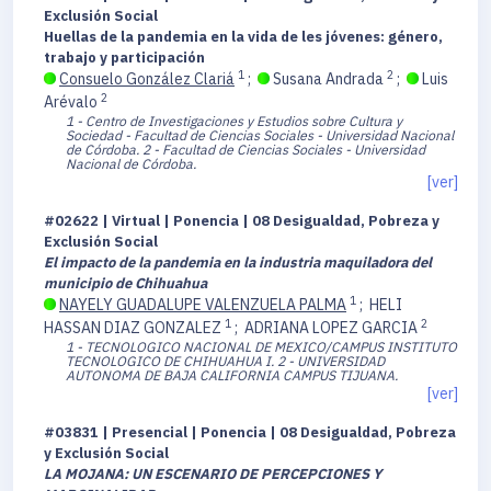
Exclusión Social
Huellas de la pandemia en la vida de les jóvenes: género,
trabajo y participación
1
2
Consuelo González Clariá
;
Susana Andrada
;
Luis
2
Arévalo
1 - Centro de Investigaciones y Estudios sobre Cultura y
Sociedad - Facultad de Ciencias Sociales - Universidad Nacional
de Córdoba.
2 - Facultad de Ciencias Sociales - Universidad
Nacional de Córdoba.
[ver]
#02622 | Virtual | Ponencia | 08 Desigualdad, Pobreza y
Exclusión Social
El impacto de la pandemia en la industria maquiladora del
municipio de Chihuahua
1
NAYELY GUADALUPE VALENZUELA PALMA
;
HELI
1
2
HASSAN DIAZ GONZALEZ
;
ADRIANA LOPEZ GARCIA
1 - TECNOLOGICO NACIONAL DE MEXICO/CAMPUS INSTITUTO
TECNOLOGICO DE CHIHUAHUA I.
2 - UNIVERSIDAD
AUTONOMA DE BAJA CALIFORNIA CAMPUS TIJUANA.
[ver]
#03831 | Presencial | Ponencia | 08 Desigualdad, Pobreza
y Exclusión Social
LA MOJANA: UN ESCENARIO DE PERCEPCIONES Y