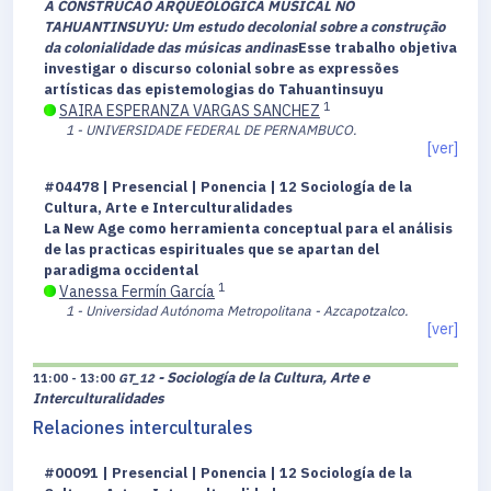
A CONSTRUCAO ARQUEOLOGICA MUSICAL NO
TAHUANTINSUYU: Um estudo decolonial sobre a construção
da colonialidade das músicas andinas
Esse trabalho objetiva
investigar o discurso colonial sobre as expressões
artísticas das epistemologias do Tahuantinsuyu
1
SAIRA ESPERANZA VARGAS SANCHEZ
1 - UNIVERSIDADE FEDERAL DE PERNAMBUCO.
[ver]
#04478 | Presencial | Ponencia | 12 Sociología de la
Cultura, Arte e Interculturalidades
La New Age como herramienta conceptual para el análisis
de las practicas espirituales que se apartan del
paradigma occidental
1
Vanessa Fermín García
1 - Universidad Autónoma Metropolitana - Azcapotzalco.
[ver]
- Sociología de la Cultura, Arte e
11:00 - 13:00
GT_12
Interculturalidades
Relaciones interculturales
#00091 | Presencial | Ponencia | 12 Sociología de la