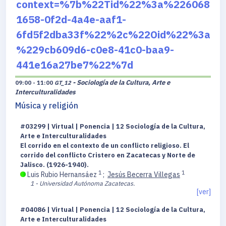
context=%7b%22Tid%22%3a%226068
1658-0f2d-4a4e-aaf1-
6fd5f2dba33f%22%2c%22Oid%22%3a
%229cb609d6-c0e8-41c0-baa9-
441e16a27be7%22%7d
- Sociología de la Cultura, Arte e
09:00 - 11:00
GT_12
Interculturalidades
Música y religión
#03299 | Virtual | Ponencia | 12 Sociología de la Cultura,
Arte e Interculturalidades
El corrido en el contexto de un conflicto religioso. El
corrido del conflicto Cristero en Zacatecas y Norte de
Jalisco. (1926-1940).
1
1
Luis Rubio Hernansáez
;
Jesús Becerra Villegas
1 - Universidad Autónoma Zacatecas.
[ver]
#04086 | Virtual | Ponencia | 12 Sociología de la Cultura,
Arte e Interculturalidades