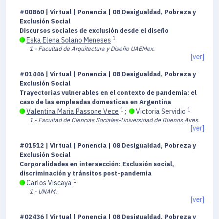
#00860 | Virtual | Ponencia | 08 Desigualdad, Pobreza y
Exclusión Social
Discursos sociales de exclusión desde el diseño
1
Eska Elena Solano Meneses
1 - Facultad de Arquitectura y Diseño UAEMex.
[ver]
#01446 | Virtual | Ponencia | 08 Desigualdad, Pobreza y
Exclusión Social
Trayectorias vulnerables en el contexto de pandemia: el
caso de las empleadas domesticas en Argentina
1
1
Valentina Maria Passone Vece
;
Victoria Servidio
1 - Facultad de Ciencias Sociales-Universidad de Buenos Aires.
[ver]
#01512 | Virtual | Ponencia | 08 Desigualdad, Pobreza y
Exclusión Social
Corporalidades en intersección: Exclusión social,
discriminación y tránsitos post-pandemia
1
Carlos Viscaya
1 - UNAM.
[ver]
#02436 | Virtual | Ponencia | 08 Desigualdad, Pobreza y