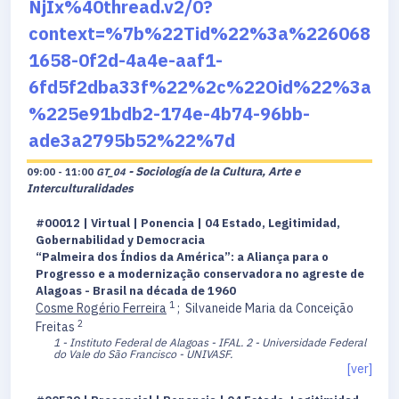
NjIx%40thread.v2/0?
context=%7b%22Tid%22%3a%226068
1658-0f2d-4a4e-aaf1-
6fd5f2dba33f%22%2c%22Oid%22%3a
%225e91bdb2-174e-4b74-96bb-
ade3a2795b52%22%7d
- Sociología de la Cultura, Arte e
09:00 - 11:00
GT_04
Interculturalidades
#00012 | Virtual | Ponencia | 04 Estado, Legitimidad,
Gobernabilidad y Democracia
“Palmeira dos Índios da América”: a Aliança para o
Progresso e a modernização conservadora no agreste de
Alagoas - Brasil na década de 1960
1
Cosme Rogério Ferreira
;
Silvaneide Maria da Conceição
2
Freitas
1 - Instituto Federal de Alagoas - IFAL.
2 - Universidade Federal
do Vale do São Francisco - UNIVASF.
[ver]