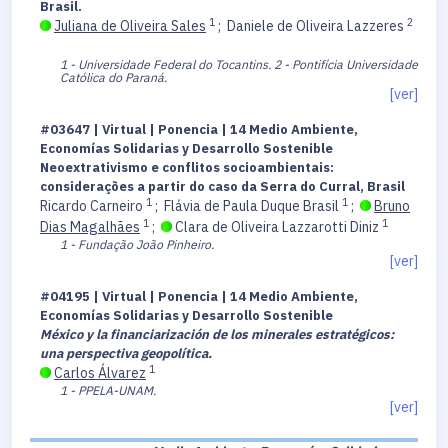
Brasil.
1
2
Juliana de Oliveira Sales
;
Daniele de Oliveira Lazzeres
1 - Universidade Federal do Tocantins.
2 - Pontifícia Universidade
Católica do Paraná.
[ver]
#03647 | Virtual | Ponencia | 14 Medio Ambiente,
Economías Solidarias y Desarrollo Sostenible
Neoextrativismo e conflitos socioambientais:
considerações a partir do caso da Serra do Curral, Brasil
1
1
Ricardo Carneiro
;
Flávia de Paula Duque Brasil
;
Bruno
1
1
Dias Magalhães
;
Clara de Oliveira Lazzarotti Diniz
1 - Fundação João Pinheiro.
[ver]
#04195 | Virtual | Ponencia | 14 Medio Ambiente,
Economías Solidarias y Desarrollo Sostenible
México y la financiarización de los minerales estratégicos:
una perspectiva geopolítica.
1
Carlos Álvarez
1 - PPELA-UNAM.
[ver]