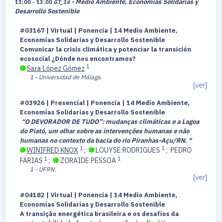
- Medio Ambiente, Economías Solidarias y
11:00 - 13:00
GT_14
Desarrollo Sostenible
#03167 | Virtual | Ponencia | 14 Medio Ambiente,
Economías Solidarias y Desarrollo Sostenible
Comunicar la crisis climática y potenciar la transición
ecosocial ¿Dónde nos encontramos?
1
Sara López Gómez
1 - Universidad de Málaga.
[ver]
#03926 | Presencial | Ponencia | 14 Medio Ambiente,
Economías Solidarias y Desarrollo Sostenible
“O DEVORADOR DE TUDO”: mudanças climáticas e a Lagoa
do Piató, um olhar sobre as intervenções humanas e não
humanas no contexto da bacia do rio Piranhas-Açu/RN. "
1
1
WINIFRED KNOX
;
LOUYSE RODRIGUES
;
PEDRO
1
1
FARIAS
;
ZORAIDE PESSOA
1 - UFRN.
[ver]
#04182 | Virtual | Ponencia | 14 Medio Ambiente,
Economías Solidarias y Desarrollo Sostenible
A transição energética brasileira e os desafios da