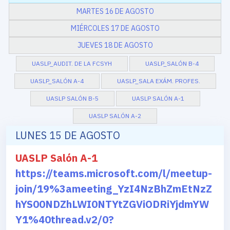
MARTES 16 DE AGOSTO
MIÉRCOLES 17 DE AGOSTO
JUEVES 18 DE AGOSTO
UASLP_AUDIT. DE LA FCSYH
UASLP_SALÓN B-4
UASLP_SALÓN A-4
UASLP_SALA EXÁM. PROFES.
UASLP SALÓN B-5
UASLP SALÓN A-1
UASLP SALÓN A-2
LUNES 15 DE AGOSTO
UASLP Salón A-1
https://teams.microsoft.com/l/meetup-
join/19%3ameeting_YzI4NzBhZmEtNzZ
hYS00NDZhLWI0NTYtZGViODRiYjdmYW
Y1%40thread.v2/0?