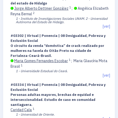
del estado de Hidalgo
1
Jorge Alberto Dettmer González
;
Angélica Elizabeth
2
Reyna Bernal
1 - Instituto de Investigaciones Sociales UNAM.
2 - Universidad
Autónoma del Estado de Hidalgo.
[ver]
#03302 | Virtual | Ponencia | 08 Desigualdad, Pobreza y
Exclusión Social
O circuito da venda “doméstica” de crack realizado por
mulheres na favela do Oitão Preto na cidade de
Fortaleza-Ceará-Brasil.
1
Maria Gomes Fernandes Escobar
;
Maria Glaucíria Mota
1
Brasil
1 - Universidade Estadual do Ceará.
[ver]
#03334 | Virtual | Ponencia | 08 Desigualdad, Pobreza y
Exclusión Social
Personas adultas mayores, brechas de equidad e
interseccionalidad. Estudio de caso en comunidad
santiaguera.
1
Caridad Cala
1 - Universidad de Oriente.