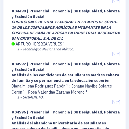
[ver]
#04490 | Presencial | Ponencia | 08 Desigualdad, Pobreza
y Exclusión Social
CONDICIONES DE VIDA Y LABORAL EN TIEMPOS DE COVID-
19 DE LOS JORNALEROS AGRÍCOLAS MIGRANTES EN LA
COSECHA DE CAÑA DE AZÚCAR EN INDUSTRIAL AZUCARERA
SAN CRISTOBAL, S.A. DE C.V.
1
ARTURO HERIBIA VIRUÉS
1 - Tecnológico Nacional de México.
[ver]
#04592 | Presencial | Ponencia | 08 Desigualdad, Pobreza
y Exclusión Social
Análisis de las condiciones de estudiantes madres cabeza
de familia y su permanencia en la educación superior
1
Diana Milena Rodríguez Pabón
;
Johana Nayibe Solarte
1
1
Cerón
;
Rosa Valentina Zarama Moreno
1 - UNIMINUTO.
[ver]
#04596 | Presencial | Ponencia | 08 Desigualdad, Pobreza
y Exclusión Social
Análisis del abandono universitario de estudiantes
madres cabeza de familia, desde una perspectiva de