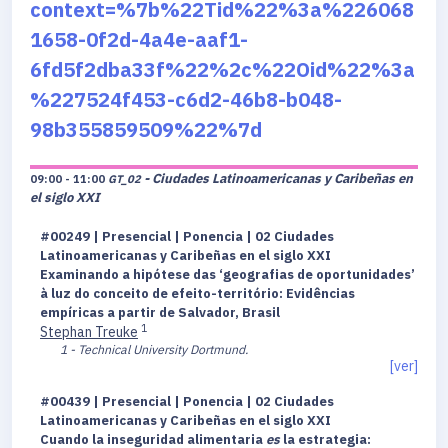
context=%7b%22Tid%22%3a%226068
1658-0f2d-4a4e-aaf1-
6fd5f2dba33f%22%2c%22Oid%22%3a
%227524f453-c6d2-46b8-b048-
98b355859509%22%7d
- Ciudades Latinoamericanas y Caribeñas en
09:00 - 11:00
GT_02
el siglo XXI
#00249 | Presencial | Ponencia | 02 Ciudades
Latinoamericanas y Caribeñas en el siglo XXI
Examinando a hipótese das ‘geografias de oportunidades’
à luz do conceito de efeito-território: Evidências
empíricas a partir de Salvador, Brasil
1
Stephan Treuke
1 - Technical University Dortmund.
[ver]
#00439 | Presencial | Ponencia | 02 Ciudades
Latinoamericanas y Caribeñas en el siglo XXI
Cuando la inseguridad alimentaria
es
la estrategia: