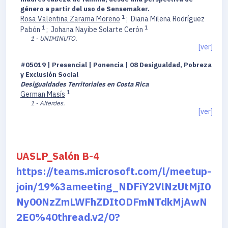
género a partir del uso de Sensemaker.
1
Rosa Valentina Zarama Moreno
;
Diana Milena Rodríguez
1
1
Pabón
;
Johana Nayibe Solarte Cerón
1 - UNIMINUTO.
[ver]
#05019 | Presencial | Ponencia | 08 Desigualdad, Pobreza
y Exclusión Social
Desigualdades Territoriales en Costa Rica
1
German Masís
1 - Alterdes.
[ver]
UASLP_Salón B-4
https://teams.microsoft.com/l/meetup-
join/19%3ameeting_NDFiY2VlNzUtMjI0
Ny00NzZmLWFhZDItODFmNTdkMjAwN
2E0%40thread.v2/0?