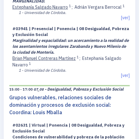
MARGINALIDAD.
1
1
Estephanía Salgado Navarro
;
Adrián Vergara Berrocal
1 - Universidad de Córdoba.
[ver]
#03941 | Presencial | Ponencia | 08 Desigualdad, Pobreza
y Exclusión Social
Marginalidad y espacialidad: un acercamiento a la realidad de
los asentamientos irregulares Zarabanda y Nuevo Milenio de
la ciudad de Montería.
1
Brian Manuel Contreras Martínez
;
Estephania Salgado
1
Navarro
1 - Universidad de Córdoba.
[ver]
- Desigualdad, Pobreza y Exclusión Social
15:00 - 17:00
GT_08
Grupos vulnerables, relaciones sociales de
dominación y procesos de exclusión social:
Coordina: Louis Mballa
#02631 | Virtual | Ponencia | 08 Desigualdad, Pobreza y
Exclusión Social
Condiciones de vulnerabilidad y pobreza de la población