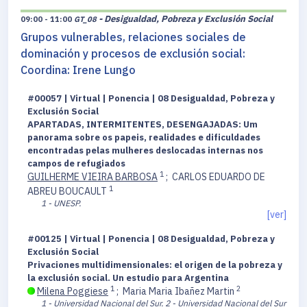
- Desigualdad, Pobreza y Exclusión Social
09:00 - 11:00
GT_08
Grupos vulnerables, relaciones sociales de
dominación y procesos de exclusión social:
Coordina: Irene Lungo
#00057 | Virtual | Ponencia | 08 Desigualdad, Pobreza y
Exclusión Social
APARTADAS, INTERMITENTES, DESENGAJADAS: Um
panorama sobre os papeis, realidades e dificuldades
encontradas pelas mulheres deslocadas internas nos
campos de refugiados
1
GUILHERME VIEIRA BARBOSA
;
CARLOS EDUARDO DE
1
ABREU BOUCAULT
1 - UNESP.
[ver]
#00125 | Virtual | Ponencia | 08 Desigualdad, Pobreza y
Exclusión Social
Privaciones multidimensionales: el origen de la pobreza y
la exclusión social. Un estudio para Argentina
1
2
Milena Poggiese
;
Maria Maria Ibañez Martin
1 - Universidad Nacional del Sur.
2 - Universidad Nacional del Sur