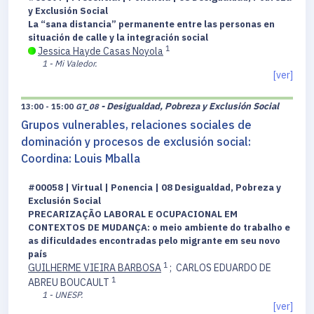
y Exclusión Social
La “sana distancia” permanente entre las personas en
situación de calle y la integración social
1
Jessica Hayde Casas Noyola
1 - Mi Valedor.
[ver]
- Desigualdad, Pobreza y Exclusión Social
13:00 - 15:00
GT_08
Grupos vulnerables, relaciones sociales de
dominación y procesos de exclusión social:
Coordina: Louis Mballa
#00058 | Virtual | Ponencia | 08 Desigualdad, Pobreza y
Exclusión Social
PRECARIZAÇÃO LABORAL E OCUPACIONAL EM
CONTEXTOS DE MUDANÇA: o meio ambiente do trabalho e
as dificuldades encontradas pelo migrante em seu novo
país
1
GUILHERME VIEIRA BARBOSA
;
CARLOS EDUARDO DE
1
ABREU BOUCAULT
1 - UNESP.
[ver]