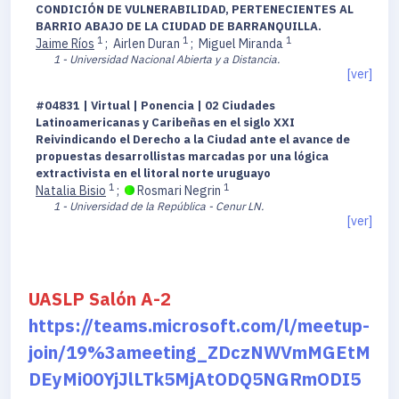
CONDICIÓN DE VULNERABILIDAD, PERTENECIENTES AL
BARRIO ABAJO DE LA CIUDAD DE BARRANQUILLA.
1
1
1
Jaime Ríos
;
Airlen Duran
;
Miguel Miranda
1 - Universidad Nacional Abierta y a Distancia.
[ver]
#04831 | Virtual | Ponencia | 02 Ciudades
Latinoamericanas y Caribeñas en el siglo XXI
Reivindicando el Derecho a la Ciudad ante el avance de
propuestas desarrollistas marcadas por una lógica
extractivista en el litoral norte uruguayo
1
1
Natalia Bisio
;
Rosmari Negrin
1 - Universidad de la República - Cenur LN.
[ver]
UASLP Salón A-2
https://teams.microsoft.com/l/meetup-
join/19%3ameeting_ZDczNWVmMGEtM
DEyMi00YjJlLTk5MjAtODQ5NGRmODI5