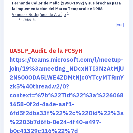
Fernando Collor de Mello (1990-1992) y sus brechas para
la implementación del Marco Temporal de 1988
1
Vanessa Rodrigues de Araújo
1 - UAM-X.
[ver]
UASLP_Audit. de la FCSyH
https://teams.microsoft.com/l/meetup-
join/19%3ameeting_NDcxNTI3NzAtMjU
2NS00ODA5LWE4ZDMtNjc0YTcyMTRmY
zk5%40thread.v2/0?
context=%7b%22Tid%22%3a%226068
1658-0f2d-4a4e-aaf1-
6fd5f2dba33f%22%2c%22Oid%22%3a
%2205b7d6fb-0e24-4f40-a497-
b0c41329c116%22%7d