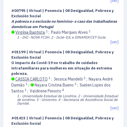
[ver]
#00795 | Virtual | Ponencia | 08 Desigualdad, Pobreza y
Exclusión Social
A pobreza e a exclusão no feminino- o caso das trabalhadoras
domésticas em Portugal
1
2
Virgínia Baptista
;
Paulo Marques Alves
1 - IHC- NOVA FCSH.
2 - Iscte-IUL e DINAMIA'CET-Iscte.
[ver]
#01199 | Virtual | Ponencia | 08 Desigualdad, Pobreza y
Exclusión Social
O impacto da Covid-19 no trabalho de cuidados
intrafamiliares para mulheres em situação de extrema
pobreza.
1
2
CASSIA CARLOTO
;
Jessica Mandelli
;
Nayara André
1
3
Damião
;
Nayara Cristina Bueno
;
Suelen Lopes dos
1
4
Santos
;
Valdirene Peixoto
1 - Universidade Estadual de Londrina.
2 - Universidade Estadual
de londrina.
3 - Unicentro.
4 - Secretaria de Assistência Social de
Itambé.
[ver]
#01415 | Virtual | Ponencia | 08 Desigualdad, Pobreza y
Exclusión Social