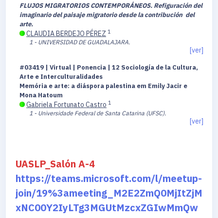
FLUJOS MIGRATORIOS CONTEMPORÁNEOS. Refiguración del
imaginario del paisaje migratorio desde la contribución del
arte.
1
CLAUDIA BERDEJO PÉREZ
1 - UNIVERSIDAD DE GUADALAJARA.
[ver]
#03419 | Virtual | Ponencia | 12 Sociología de la Cultura,
Arte e Interculturalidades
Memória e arte: a diáspora palestina em Emily Jacir e
Mona Hatoum
1
Gabriela Fortunato Castro
1 - Universidade Federal de Santa Catarina (UFSC).
[ver]
UASLP_Salón A-4
https://teams.microsoft.com/l/meetup-
join/19%3ameeting_M2E2ZmQ0MjItZjM
xNC00Y2IyLTg3MGUtMzcxZGIwMmQw