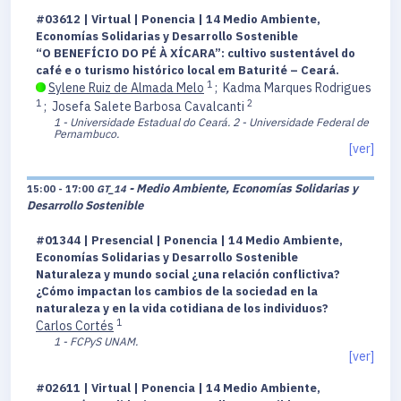
#03612 | Virtual | Ponencia | 14 Medio Ambiente,
Economías Solidarias y Desarrollo Sostenible
“O BENEFÍCIO DO PÉ À XÍCARA”: cultivo sustentável do
café e o turismo histórico local em Baturité – Ceará.
1
Sylene Ruiz de Almada Melo
;
Kadma Marques Rodrigues
1
2
;
Josefa Salete Barbosa Cavalcanti
1 - Universidade Estadual do Ceará.
2 - Universidade Federal de
Pernambuco.
[ver]
- Medio Ambiente, Economías Solidarias y
15:00 - 17:00
GT_14
Desarrollo Sostenible
#01344 | Presencial | Ponencia | 14 Medio Ambiente,
Economías Solidarias y Desarrollo Sostenible
Naturaleza y mundo social ¿una relación conflictiva?
¿Cómo impactan los cambios de la sociedad en la
naturaleza y en la vida cotidiana de los individuos?
1
Carlos Cortés
1 - FCPyS UNAM.
[ver]
#02611 | Virtual | Ponencia | 14 Medio Ambiente,