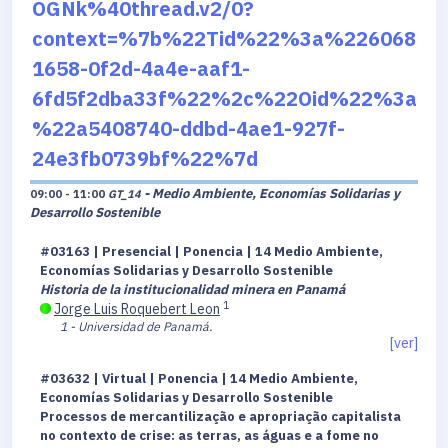
OGNk%40thread.v2/0?
context=%7b%22Tid%22%3a%226068
1658-0f2d-4a4e-aaf1-
6fd5f2dba33f%22%2c%22Oid%22%3a
%22a5408740-ddbd-4ae1-927f-
24e3fb0739bf%22%7d
- Medio Ambiente, Economías Solidarias y
09:00 - 11:00
GT_14
Desarrollo Sostenible
#03163 | Presencial | Ponencia | 14 Medio Ambiente,
Economías Solidarias y Desarrollo Sostenible
Historia de la institucionalidad minera en Panamá
1
Jorge Luis Roquebert Leon
1 - Universidad de Panamá.
[ver]
#03632 | Virtual | Ponencia | 14 Medio Ambiente,
Economías Solidarias y Desarrollo Sostenible
Processos de mercantilização e apropriação capitalista
no contexto de crise: as terras, as águas e a fome no