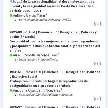
Más allá de la excepcionalidad: el desempleo ampliado
juvenil y la desigualdad social en Costa Rica durante el
periodo 2010 – 2021
1
Anthony García Marín
1 - Universidad Estatal a Distancia (UNED).
[ver]
#02688 | Virtual | Ponencia | 08 Desigualdad, Pobreza y
Exclusión Social
Desigualdad contra las mujeres: en tiempos de pandemia
y postpandemia más que brecha salarial y precariedad del
empleo
1
Aura Elizabeth Quiñonez Toro
1 - Investigadora independiente.
[ver]
#03165 | Presencial | Ponencia | 08 Desigualdad, Pobreza
y Exclusión Social
Trabajo remunerado del hogar: la reproducción de
desigualdades en el proceso de trabajo
1
Ana Sofía Chamberlin González
1 - Facultad de Ciencias Políticas y Sociales.
[ver]
#03697 | Presencial | Ponencia | 08 Desigualdad, Pobreza