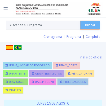
buscar
Cronograma
|
Programa
|
Completo
ir al sitio oficial
UNAM_UNIDAD DE POSGRADO
UNAM_FCPYS
UNAM_ENTS
UNAM_INSTITUTOS
MÉRIDA_UNAM
UDG-CUCSH
UASLP-FCSYH
PUBLICACIONES
PANELES
LUNES 15 DE AGOSTO