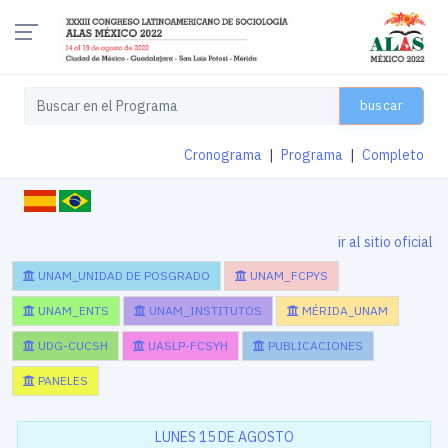
buscar
Cronograma
|
Programa
|
Completo
ir al sitio oficial
UNAM_UNIDAD DE POSGRADO
UNAM_FCPYS
UNAM_ENTS
UNAM_INSTITUTOS
MÉRIDA_UNAM
UDG-CUCSH
UASLP-FCSYH
PUBLICACIONES
PANELES
LUNES 15 DE AGOSTO