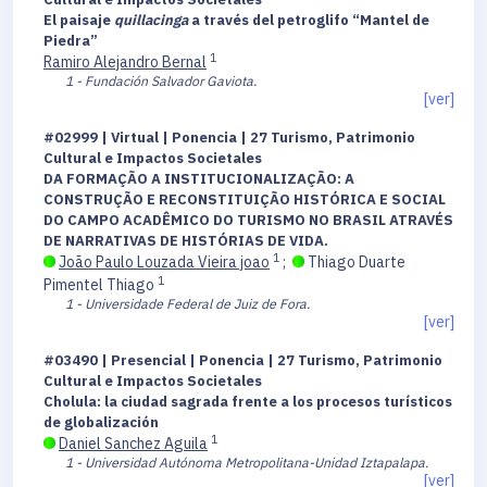
El paisaje
quillacinga
a través del petroglifo “Mantel de
Piedra”
1
Ramiro Alejandro Bernal
1 - Fundación Salvador Gaviota.
[ver]
#02999 | Virtual | Ponencia | 27 Turismo, Patrimonio
Cultural e Impactos Societales
DA FORMAÇÃO A INSTITUCIONALIZAÇÃO: A
CONSTRUÇÃO E RECONSTITUIÇÃO HISTÓRICA E SOCIAL
DO CAMPO ACADÊMICO DO TURISMO NO BRASIL ATRAVÉS
DE NARRATIVAS DE HISTÓRIAS DE VIDA.
1
João Paulo Louzada Vieira joao
;
Thiago Duarte
1
Pimentel Thiago
1 - Universidade Federal de Juiz de Fora.
[ver]
#03490 | Presencial | Ponencia | 27 Turismo, Patrimonio
Cultural e Impactos Societales
Cholula: la ciudad sagrada frente a los procesos turísticos
de globalización
1
Daniel Sanchez Aguila
1 - Universidad Autónoma Metropolitana-Unidad Iztapalapa.
[ver]