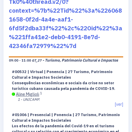
Tk0%40thread.v2/0?
context=%7b%22Tid%22%3a%226068
1658-0f2d-4a4e-aaf1-
6fd5f2dba33f%22%2c%22Oid%22%3a
%221ffa41e2-deb0-4191-8e7d-
42346fa72979%22%7d
- Turismo, Patrimonio Cultural e Impactos
09:00 - 11:00
GT_27
#00532 | Virtual | Ponencia | 27 Turismo, Patrimonio
Cultural e Impactos Societales
Consequências econômicas e sociais da crise no setor
turístico cubano causada pela pandemia de COVID-19.
1
Aline Miglioli
1 - UNICAMP.
[ver]
#01006 | Presencial | Ponencia | 27 Turismo, Patrimonio
Cultural e Impactos Societales
Los efectos de la pandemia del Covid-19 en el turismo
cultural y su relación con el crecimiento económico en el