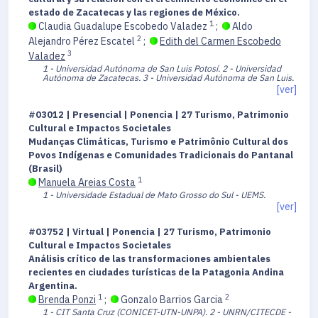
estado de Zacatecas y las regiones de México.
1
Claudia Guadalupe Escobedo Valadez
;
Aldo
2
Alejandro Pérez Escatel
;
Edith del Carmen Escobedo
3
Valadez
1 - Universidad Autónoma de San Luis Potosí.
2 - Universidad
Autónoma de Zacatecas.
3 - Universidad Autónoma de San Luis.
[ver]
#03012 | Presencial | Ponencia | 27 Turismo, Patrimonio
Cultural e Impactos Societales
Mudanças Climáticas, Turismo e Patrimônio Cultural dos
Povos Indígenas e Comunidades Tradicionais do Pantanal
(Brasil)
1
Manuela Areias Costa
1 - Universidade Estadual de Mato Grosso do Sul - UEMS.
[ver]
#03752 | Virtual | Ponencia | 27 Turismo, Patrimonio
Cultural e Impactos Societales
Análisis crítico de las transformaciones ambientales
recientes en ciudades turísticas de la Patagonia Andina
Argentina.
1
2
Brenda Ponzi
;
Gonzalo Barrios Garcia
1 - CIT Santa Cruz (CONICET-UTN-UNPA).
2 - UNRN/CITECDE -