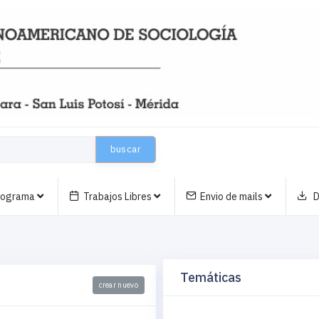
buscar
nograma
Trabajos Libres
Envio de mails
D
Temáticas
crear nuevo