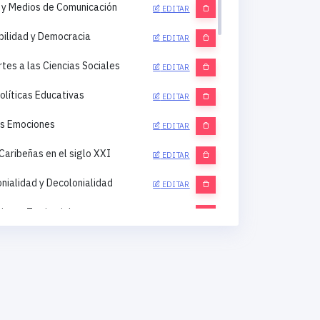
al y Medios de Comunicación
EDITAR
bilidad y Democracia
EDITAR
tes a las Ciencias Sociales
EDITAR
olíticas Educativas
EDITAR
as Emociones
EDITAR
Caribeñas en el siglo XXI
EDITAR
nialidad y Decolonialidad
EDITAR
ento Territorial
EDITAR
, e Interculturalidades
EDITAR
tos Sociales y Resistencias
EDITAR
Seguridad y Defensa
EDITAR