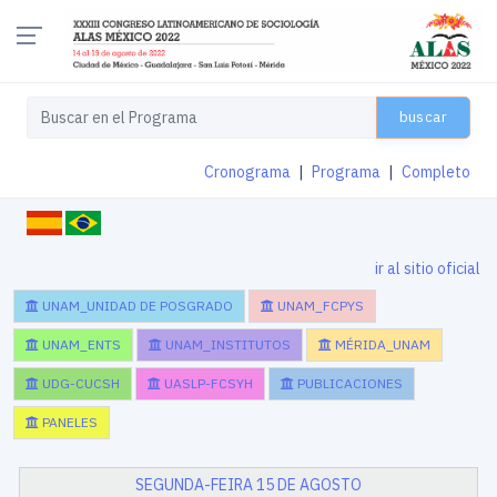
buscar
Cronograma
|
Programa
|
Completo
ir al sitio oficial
UNAM_UNIDAD DE POSGRADO
UNAM_FCPYS
UNAM_ENTS
UNAM_INSTITUTOS
MÉRIDA_UNAM
UDG-CUCSH
UASLP-FCSYH
PUBLICACIONES
PANELES
SEGUNDA-FEIRA 15 DE AGOSTO