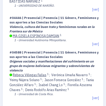
1
BASTIDAS NARVAÉZ
1 - UNIVERSIDAD DE NARIÑO.
[ver]
#04446 | Presencial | Ponencia | 11 Género, Feminismos y
sus aportes a las Ciencias Sociales
Violencia, cultura del buen trato y feminismos rurales en la
Frontera sur de México
1
MA GISELA ESPINOSA DAMIAN
1 - Universidad Autónoma Mtropolitana.
[ver]
#04588 | Presencial | Ponencia | 11 Género, Feminismos y
sus aportes a las Ciencias Sociales
Orígenes sociales y manifestaciones del sufrimiento en un
grupo de mujeres bolivianas migrantes y sobrevivientes de
violencia
1
1
Rebeca Villegas Fallas
;
Verónica Umaña Navarro
;
1
1
Yeimy Nájera Solano
;
Jason Fonseca González
;
Tania
1
1
González Alfaro
;
Isabel Chang Lo
;
Fiorella Azucena
1
1
Chaves
;
Denis Rodolfo Arias Ramírez
1 - Universidad de Costa Rica.
[ver]