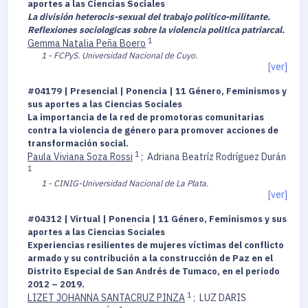
aportes a las Ciencias Sociales
La división heterocis-sexual del trabajo político-militante.
Reflexiones sociologicas sobre la violencia politica patriarcal.
1
Gemma Natalia Peña Boero
1 - FCPyS. Universidad Nacional de Cuyo.
[ver]
#04179 | Presencial | Ponencia | 11 Género, Feminismos y
sus aportes a las Ciencias Sociales
La importancia de la red de promotoras comunitarias
contra la violencia de género para promover acciones de
transformación social.
1
Paula Viviana Soza Rossi
;
Adriana Beatríz Rodríguez Durán
1
1 - CINIG-Universidad Nacional de La Plata.
[ver]
#04312 | Virtual | Ponencia | 11 Género, Feminismos y sus
aportes a las Ciencias Sociales
Experiencias resilientes de mujeres víctimas del conflicto
armado y su contribución a la construcción de Paz en el
Distrito Especial de San Andrés de Tumaco, en el periodo
2012 – 2019.
1
LIZET JOHANNA SANTACRUZ PINZA
;
LUZ DARIS