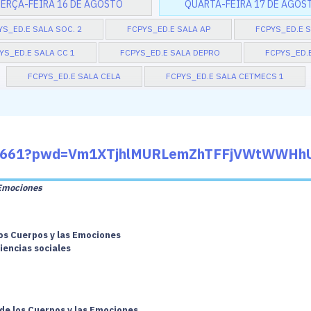
ERÇA-FEIRA 16 DE AGOSTO
QUARTA-FEIRA 17 DE AGOS
YS_ED.E SALA SOC. 2
FCPYS_ED.E SALA AP
FCPYS_ED.E S
YS_ED.E SALA CC 1
FCPYS_ED.E SALA DEPRO
FCPYS_ED.E
FCPYS_ED.E SALA CELA
FCPYS_ED.E SALA CETMECS 1
3378661?pwd=Vm1XTjhlMURLemZhTFFjVWtWWHh
 Emociones
los Cuerpos y las Emociones
iencias sociales
 de los Cuerpos y las Emociones