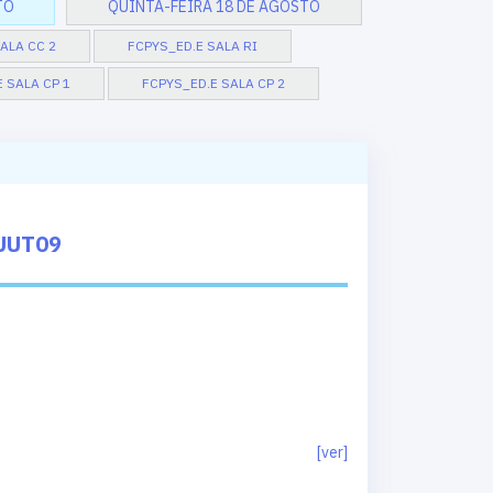
TO
QUINTA-FEIRA 18 DE AGOSTO
ALA CC 2
FCPYS_ED.E SALA RI
 SALA CP 1
FCPYS_ED.E SALA CP 2
UUT09
[ver]