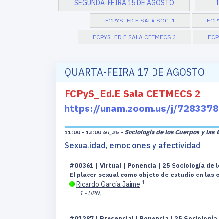
SEGUNDA-FEIRA 15 DE AGOSTO
T
FCPYS_ED.E SALA SOC. 1
FCP
FCPYS_ED.E SALA CETMECS 2
FCP
QUARTA-FEIRA 17 DE AGOSTO
FCPyS_Ed.E Sala CETMECS 2
https://unam.zoom.us/j/728
- Sociología de los Cuerpos y las
11:00 - 13:00
GT_25
Sexualidad, emociones y afectividad
#00361 | Virtual | Ponencia | 25 Sociología de 
El placer sexual como objeto de estudio en las c
1
Ricardo García Jaime
1 - UPN.
#01287 | Presencial | Ponencia | 25 Sociología