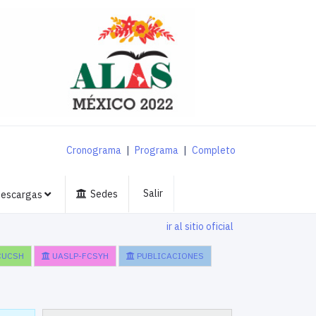
Cronograma
|
Programa
|
Completo
Salir
Sedes
escargas
ir al sitio oficial
CUCSH
UASLP-FCSYH
PUBLICACIONES