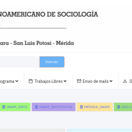
buscar
nograma
Trabajos Libres
Envio de mails
D
UNAM_ENTS
UNAM_INSTITUTOS
MÉRIDA_UNAM
UDG-