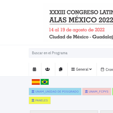
General
Cro
UNAM_UNIDAD DE POSGRADO
UNAM_FCPYS
PANELES