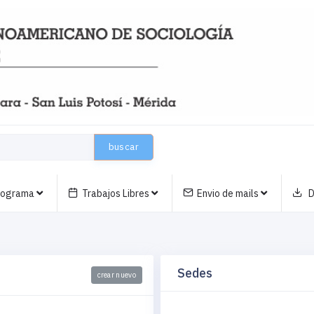
buscar
nograma
Trabajos Libres
Envio de mails
D
Sedes
crear nuevo