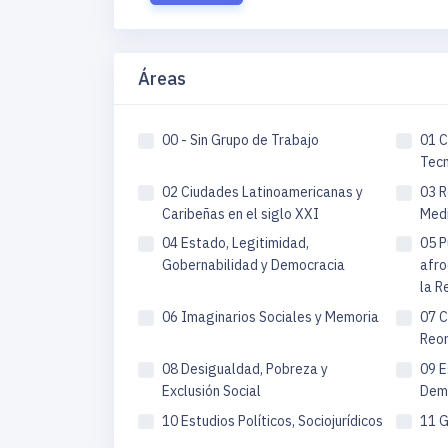
Áreas
00 - Sin Grupo de Trabajo
01 C
Tecn
02 Ciudades Latinoamericanas y
03 R
Caribeñas en el siglo XXI
Medi
04 Estado, Legitimidad,
05 P
Gobernabilidad y Democracia
afro
la R
06 Imaginarios Sociales y Memoria
07 C
Reor
08 Desigualdad, Pobreza y
09 E
Exclusión Social
Dem
10 Estudios Políticos, Sociojurídicos
11 G
e Instituciones
apor