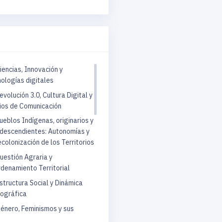
UNAM - Instituto de Investig
UNAM - Institutos de Investi
Mérida - Centro Peninsular en
Sociales
iencias, Innovación y
Guadalajara - Centro Universit
ologías digitales
Humanidades
evolución 3.0, Cultura Digital y
Universidad Autónoma de San 
os de Comunicación
ueblos Indígenas, originarios y
Feria del Libro
descendientes: Autonomías y
ecolonización de los Territorios
Paneles
uestión Agraria y
denamiento Territorial
structura Social y Dinámica
ográfica
énero, Feminismos y sus
tes a las Ciencias Sociales