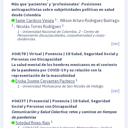
Más que ‘pacientes’ y ‘profesionales’. Posiciones
anticapacitistas sobre subjetividades políticas en salud
desde Colombia
1
Samir Cardozo Vesga
;
Wilson Arturo Rodriguez Buitrago
1
2
;
Nicolás Torres Rodríguez
1 - Universidad Nacional de Colombia.
2 - Centro de
Pensamiento disca/pacidades, corpodiversidad y corpo-
disidencias.
[ver]
#04178 | Virtual | Ponencia | 18 Salud, Seguridad Social y
Personas con Discapacidad
La salud mental de los hombres mexicanos en el contexto
de la pandemia por COVID-19 y su relación con la
representación de la masculinidad
1
Ericka Ivonne Cervantes Pacheco
1 - Universidad Michoacana de San Nicolás de Hidalgo.
[ver]
#04337 | Presencial | Ponencia | 18 Salud, Seguridad
Social y Personas con Discapacidad
Comunicación y Salud Colectiva: retos y caminos en tiempos
de pandemias
1
Soledad Rojas-Rajs
1 - CONACYT-Universidad Autónoma Metropolitana, Unidad