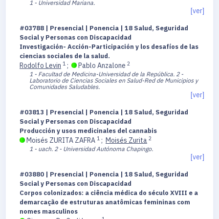
1 - Universidad Mariana.
[ver]
#03788 | Presencial | Ponencia | 18 Salud, Seguridad
Social y Personas con Discapacidad
Investigación- Acción-Participación y los desafíos de las
ciencias sociales de la salud.
1
2
Rodolfo Levin
;
Pablo Anzalone
1 - Facultad de Medicina-Universidad de la República.
2 -
Laboratorio de Ciencias Sociales en Salud-Red de Municipios y
Comunidades Saludables.
[ver]
#03813 | Presencial | Ponencia | 18 Salud, Seguridad
Social y Personas con Discapacidad
Producción y usos medicinales del cannabis
1
2
Moisés ZURITA ZAFRA
;
Moisés Zurita
1 - uach.
2 - Universidad Autónoma Chapingo.
[ver]
#03880 | Presencial | Ponencia | 18 Salud, Seguridad
Social y Personas con Discapacidad
Corpos colonizados: a ciência médica do século XVIII e a
demarcação de estruturas anatômicas femininas com
nomes masculinos
1