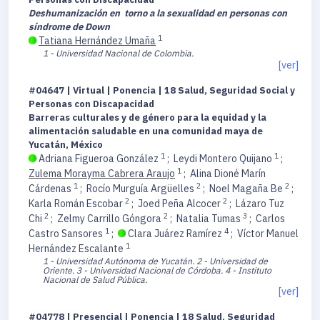
Deshumanización en torno a la sexualidad en personas con
síndrome de Down
1
Tatiana Hernández Umaña
1 - Universidad Nacional de Colombia.
[ver]
#04647 | Virtual | Ponencia | 18 Salud, Seguridad Social y
Personas con Discapacidad
Barreras culturales y de género para la equidad y la
alimentación saludable en una comunidad maya de
Yucatán, México
1
1
Adriana Figueroa González
;
Leydi Montero Quijano
;
1
Zulema Morayma Cabrera Araujo
;
Alina Dioné Marín
1
2
2
Cárdenas
;
Rocío Murguía Argüelles
;
Noel Magaña Be
;
2
2
Karla Román Escobar
;
Joed Peña Alcocer
;
Lázaro Tuz
2
2
3
Chi
;
Zelmy Carrillo Góngora
;
Natalia Tumas
;
Carlos
1
4
Castro Sansores
;
Clara Juárez Ramírez
;
Víctor Manuel
1
Hernández Escalante
1 - Universidad Autónoma de Yucatán.
2 - Universidad de
Oriente.
3 - Universidad Nacional de Córdoba.
4 - Instituto
Nacional de Salud Pública.
[ver]
#04778 | Presencial | Ponencia | 18 Salud, Seguridad