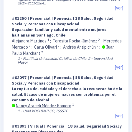
2019-21191264..
[ver]
#01250 | Presencial | Ponencia | 18 Salud, Seguridad
Social y Personas con Discapacidad
Separación familiar y salud mental entre mujeres
haitianas en Santiago, Chile
1
2
Alejandra Martinez
;
Teresita Rocha-Jiménez
;
Mercedes
2
2
2
Mercado
;
Carla Olivari
;
Andrés Antipichún
;
Juan
2
Paulo Marchant
1 - Pontificia Universidad Católica de Chile.
2 - Universidad
Mayor.
[ver]
#02097 | Presencial | Ponencia | 18 Salud, Seguridad
Social y Personas con Discapacidad
La ruptura del cuidado y el derecho a la recuperación de la
salud. El caso de mujeres madres con problemas por el
consumo de alcohol
1
Nancy Araceli Méndez Romero
1 - UAM XOCHIMILCO, ISSSTE.
[ver]
#03893 | Virtual | Ponencia | 18 Salud, Seguridad Social y
Personas con Discapacidad