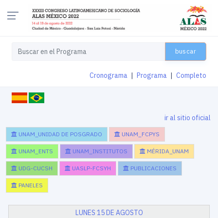
buscar
Cronograma
|
Programa
|
Completo
ir al sitio oficial
UNAM_UNIDAD DE POSGRADO
UNAM_FCPYS
UNAM_ENTS
UNAM_INSTITUTOS
MÉRIDA_UNAM
UDG-CUCSH
UASLP-FCSYH
PUBLICACIONES
PANELES
LUNES 15 DE AGOSTO