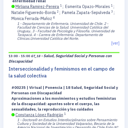
enfermedad renal
1
1
Mirliana Ramirez-Pereira
;
Esmerita Opazo-Morales
;
2
3
Natalie Figueredo-Borda
;
Pamela Zapata-Sepulveda
;
4
Monica Ferrada-Muñoz
1 - Departamento de Enfermeria. Universidad de Chile.
2 -
Facultad de Ciencias de la Salud. Universidad Católica del
Uruguay..
3 - Facultad de Psicología y Filosofía. Universidad de
Tarapacá.
4 - Carrera de Enfermeria. Departamento de
Clínicas.Universidad Católica del Norte.
[ver]
- Salud, Seguridad Social y Personas con
13:00 - 15:00
GT_18
Discapacidad
Interseccionalidad y feminismos en el campo de
la salud colectiva
#00235 | Virtual | Ponencia | 18 Salud, Seguridad Social y
Personas con Discapacidad
Aproximaciones a los movimientos y estudios feministas
de la discapacidad: apuntes sobre el cuerpo, las
sexualidades, la reproducción y los cuidados
1
Constanza López Radrigán
1 - Doctora© en Estudios Interdisciplinarios sobre Pensamiento
Cultura y Sociedad de la Universidad Valparaíso, Becaria de la
Agencia Nacional de Investigación y Desarrollo de Chile Folio Nº