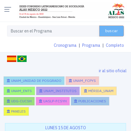
buscar
Cronograma
|
Programa
|
Completo
ir al sitio oficial
UNAM_UNIDAD DE POSGRADO
UNAM_FCPYS
UNAM_ENTS
UNAM_INSTITUTOS
MÉRIDA_UNAM
UDG-CUCSH
UASLP-FCSYH
PUBLICACIONES
PANELES
LUNES 15 DE AGOSTO