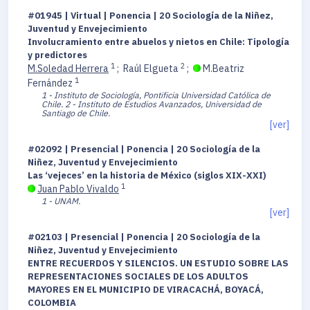
#01945 | Virtual | Ponencia | 20 Sociología de la Niñez,
Juventud y Envejecimiento
Involucramiento entre abuelos y nietos en Chile: Tipología
y predictores
1
2
M.Soledad Herrera
;
Raúl Elgueta
;
M.Beatriz
1
Fernández
1 - Instituto de Sociología, Pontificia Universidad Católica de
Chile.
2 - Instituto de Estudios Avanzados, Universidad de
Santiago de Chile.
[ver]
#02092 | Presencial | Ponencia | 20 Sociología de la
Niñez, Juventud y Envejecimiento
Las ‘vejeces’ en la historia de México (siglos XIX-XXI)
1
Juan Pablo Vivaldo
1 - UNAM.
[ver]
#02103 | Presencial | Ponencia | 20 Sociología de la
Niñez, Juventud y Envejecimiento
ENTRE RECUERDOS Y SILENCIOS. UN ESTUDIO SOBRE LAS
REPRESENTACIONES SOCIALES DE LOS ADULTOS
MAYORES EN EL MUNICIPIO DE VIRACACHÁ, BOYACÁ,
COLOMBIA