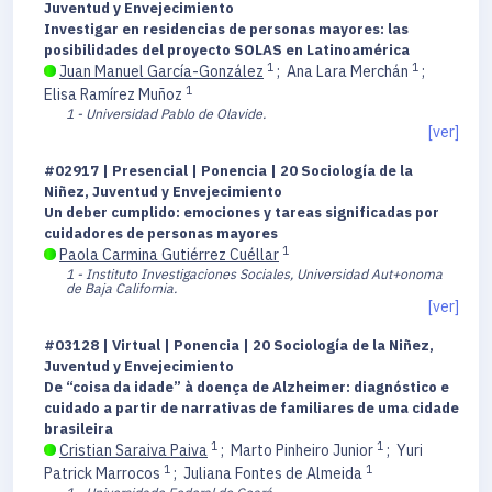
Juventud y Envejecimiento
Investigar en residencias de personas mayores: las
posibilidades del proyecto SOLAS en Latinoamérica
1
1
Juan Manuel García-González
;
Ana Lara Merchán
;
1
Elisa Ramírez Muñoz
1 - Universidad Pablo de Olavide.
[ver]
#02917 | Presencial | Ponencia | 20 Sociología de la
Niñez, Juventud y Envejecimiento
Un deber cumplido: emociones y tareas significadas por
cuidadores de personas mayores
1
Paola Carmina Gutiérrez Cuéllar
1 - Instituto Investigaciones Sociales, Universidad Aut+onoma
de Baja California.
[ver]
#03128 | Virtual | Ponencia | 20 Sociología de la Niñez,
Juventud y Envejecimiento
De “coisa da idade” à doença de Alzheimer: diagnóstico e
cuidado a partir de narrativas de familiares de uma cidade
brasileira
1
1
Cristian Saraiva Paiva
;
Marto Pinheiro Junior
;
Yuri
1
1
Patrick Marrocos
;
Juliana Fontes de Almeida