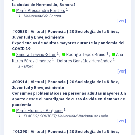
la ciudad de Hermosillo, Sonora?
1
María Alessandra Porchas
1 - Universidad de Sonora.
[ver]
#00530 | Virtual | Ponencia | 20 Sociología de la Niñez,
Juventud y Envejecimiento
Experiencias de adultos mayores durante la pandemia del
COVID 19
1
1
Sandra Treviño-Siller
;
Rodrigo Tepox Bruno
;
Ana
1
1
Karen Pérez Jiménez
;
Dolores González Hernández
1 - INSP.
[ver]
#00914 | Virtual | Ponencia | 20 Sociología de la Niñez,
Juventud y Envejecimiento
Consumos problemáticos en personas adultas mayores.Un
aporte desde el paradigma de curso de vida en tiempos de
pandemia.
1
María Florencia Baglione
1 - FLACSO/ CONICET/ Universidad Nacional de Luján.
[ver]
#01390 | Virtual | Ponencia | 20 Sociología de la Niñez,