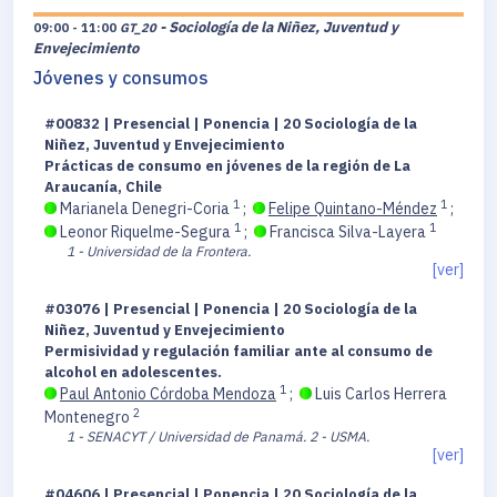
- Sociología de la Niñez, Juventud y
09:00 - 11:00
GT_20
Envejecimiento
Jóvenes y consumos
#00832 | Presencial | Ponencia | 20 Sociología de la
Niñez, Juventud y Envejecimiento
Prácticas de consumo en jóvenes de la región de La
Araucanía, Chile
1
1
Marianela Denegri-Coria
;
Felipe Quintano-Méndez
;
1
1
Leonor Riquelme-Segura
;
Francisca Silva-Layera
1 - Universidad de la Frontera.
[ver]
#03076 | Presencial | Ponencia | 20 Sociología de la
Niñez, Juventud y Envejecimiento
Permisividad y regulación familiar ante al consumo de
alcohol en adolescentes.
1
Paul Antonio Córdoba Mendoza
;
Luis Carlos Herrera
2
Montenegro
1 - SENACYT / Universidad de Panamá.
2 - USMA.
[ver]
#04606 | Presencial | Ponencia | 20 Sociología de la