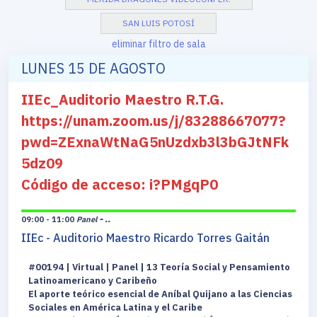
SAN LUIS POTOSÍ
eliminar filtro de sala
LUNES 15 DE AGOSTO
IIEc_Auditorio Maestro R.T.G.
https://unam.zoom.us/j/83288667077?
pwd=ZExnaWtNaG5nUzdxb3l3bGJtNFk
5dz09
Código de acceso: i?PMgqP0
- ..
09:00 - 11:00
Panel
IIEc - Auditorio Maestro Ricardo Torres Gaitán
#00194 | Virtual | Panel | 13 Teoría Social y Pensamiento
Latinoamericano y Caribeño
El aporte teórico esencial de Aníbal Quijano a las Ciencias
Sociales en América Latina y el Caribe