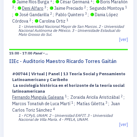
1
1
Jaime Ríos Burga
;
César Germaná
;
Boris Marañón
2
3
2
1
;
Deni Alfaro
;
Jaime Preciado
;
Segundo Montoya
2
3
;
José Gandarilla
;
Pablo Quintero
;
Dania López
2
1
Córdova
;
Carolina Ortiz
1 - Universidad Nacional Mayor de San Marcos.
2 - Universidad
Nacional Autónoma de México.
3 - Universidade Estadual do
Mato Grosso do Sul.
[ver]
- ..
15:00 - 17:00
Panel
IIEc - Auditorio Maestro Ricardo Torres Gaitán
#00744 | Virtual | Panel | 13 Teoría Social y Pensamiento
Latinoamericano y Caribeño
La sociología histórica en el horizonte de la teoría social
latinoamericana
1
2
Fernando Munguía Galeana
;
Zoraida Aricila Aristizábal
;
1
3
Marcos Tonatiuh de Luca Martí
;
Matías Giletta
;
Juan
4
Carlos Toriz Sánchez
1 - FCPyS, UNAM.
2 - Universidad EAFIT.
3 - Universidad
Nacional de Villa María.
4 - PPELA, UNAM.
[ver]