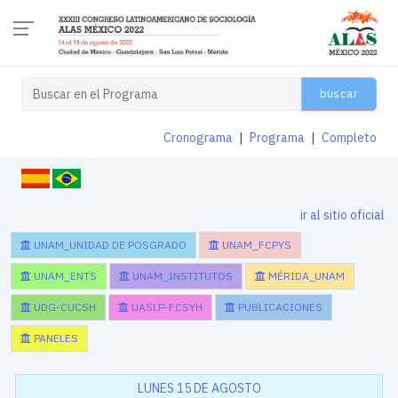
buscar
Cronograma
|
Programa
|
Completo
ir al sitio oficial
UNAM_UNIDAD DE POSGRADO
UNAM_FCPYS
UNAM_ENTS
UNAM_INSTITUTOS
MÉRIDA_UNAM
UDG-CUCSH
UASLP-FCSYH
PUBLICACIONES
PANELES
LUNES 15 DE AGOSTO