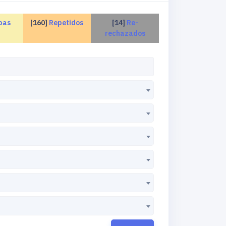
bas
[160]
Repetidos
[14]
Re-
rechazados