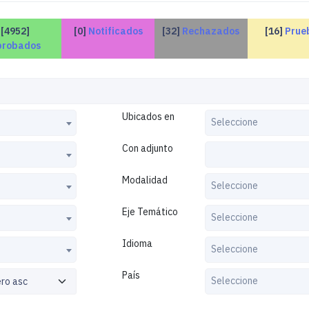
[4952]
[0]
Notificados
[32]
Rechazados
[16]
Prue
probados
Ubicados en
Seleccione
Con adjunto
Modalidad
Seleccione
Eje Temático
Seleccione
Idioma
Seleccione
País
Seleccione