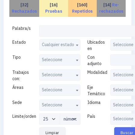
[32]
[16]
[160]
[14]
Re-
Rechazados
Pruebas
Repetidos
rechazados
Palabra/s
Estado
Ubicados
Cualquier estado
Seleccione
en
Tipo
Con
Seleccione
adjunto
Trabajos
Modalidad
Seleccione
Seleccione
con:
Áreas
Eje
Seleccione
Seleccione
Temático
Sede
Idioma
Seleccione
Seleccione
Limite/orden
País
Seleccione
Limpiar
Buscar