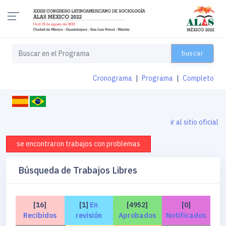
buscar
Cronograma
|
Programa
|
Completo
ir al sitio oficial
se encontraron trabajos con problemas
Búsqueda de Trabajos Libres
[16]
[1]
En
[4952]
[0]
Recibidos
revisión
Aprobados
Notificados