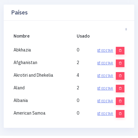
Países
Nombre
Usado
Abkhazia
0
EDITAR
Afghanistan
2
EDITAR
Akrotiri and Dhekelia
4
EDITAR
Aland
2
EDITAR
Albania
0
EDITAR
American Samoa
0
EDITAR
Andorra
0
EDITAR