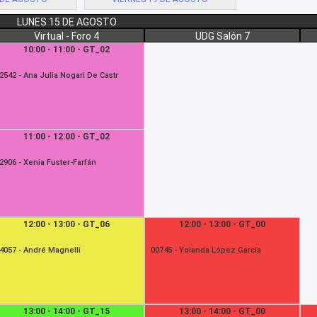
LUNES 15 DE AGOSTO
Virtual - Foro 4
UDG Salón 7
10:00 - 11:00 - GT_02
2542 -
Ana Julia Nogari De Castr
11:00 - 12:00 - GT_02
2906 -
Xenia Fuster-Farfán
12:00 - 13:00 - GT_06
12:00 - 13:00 - GT_00
4057 -
André Magnelli
00745 -
Yolanda López García
13:00 - 14:00 - GT_15
13:00 - 14:00 - GT_00