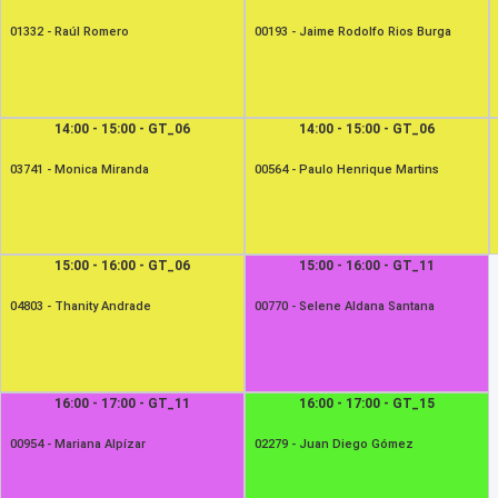
01332 -
Raúl Romero
00193 -
Jaime Rodolfo Rios Burga
14:00 - 15:00 - GT_06
14:00 - 15:00 - GT_06
03741 -
Monica Miranda
00564 -
Paulo Henrique Martins
15:00 - 16:00 - GT_06
15:00 - 16:00 - GT_11
04803 -
Thanity Andrade
00770 -
Selene Aldana Santana
16:00 - 17:00 - GT_11
16:00 - 17:00 - GT_15
00954 -
Mariana Alpízar
02279 -
Juan Diego Gómez