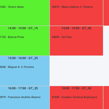
1653 -
Cícero Alves
03875 -
Maria Galleno S. Oliveira
14:00 - 15:00 - GT_15
14:00 - 15:00 - GT_00
1722 -
Bianca Pires
04559 -
Gil Felix
15:00 - 16:00 - GT_25
0042 -
Miguel A. V. Ferreira
16:00 - 17:00 - GT_25
16:00 - 17:00 - GT_00
0979 -
Francisco Andrés Álvarez
01690 -
Gustavo Córdova Bojórquez