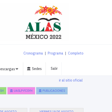
Cronograma
|
Programa
|
Completo
Salir
Sedes
escargas
ir al sitio oficial
SH
UASLP-FCSYH
PUBLICACIONES
 DE AGOSTO
VIERNES 19 DE AGOSTO