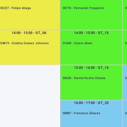
03227 -
Felipe Aliaga
00776 -
Fernando Yzaguirre
0
14:00 - 15:00 - GT_06
14:00 - 15:00 - GT_15
04619 -
Cristina Gomez Johnson
01668 -
Cícero Alves
0
15:00 - 16:00 - GT_15
03626 -
Daniel Rocha Chaves
0
16:00 - 17:00 - GT_25
00887 -
Francisco Álvarez
0