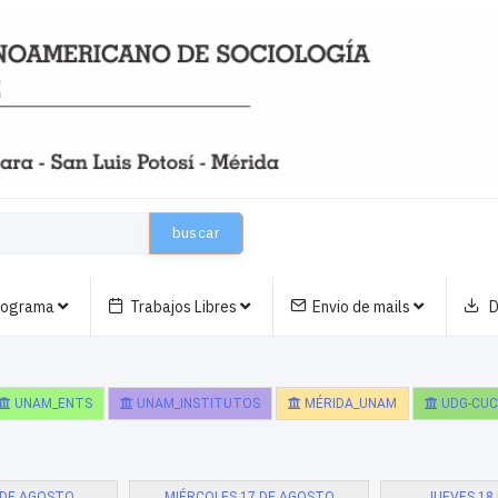
buscar
nograma
Trabajos Libres
Envio de mails
D
UNAM_ENTS
UNAM_INSTITUTOS
MÉRIDA_UNAM
UDG-CUC
 DE AGOSTO
MIÉRCOLES 17 DE AGOSTO
JUEVES 18