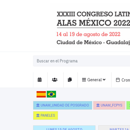
General
Cro
UNAM_UNIDAD DE POSGRADO
UNAM_FCPYS
PANELES
LUNES 15 DE AGOSTO
MARTES 16