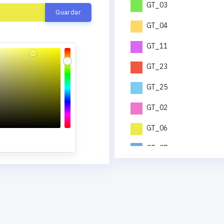
GT_03
GT_04
GT_11
GT_23
GT_25
GT_02
GT_06
GT_07
GT_12
GT_19
GT_21