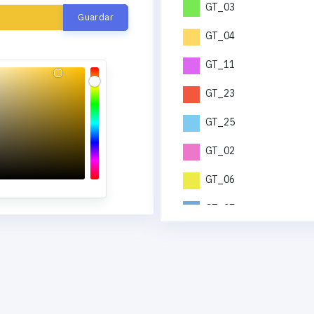
GT_03
GT_04
GT_11
GT_23
GT_25
GT_02
GT_06
GT_07
GT_12
GT_19
GT_21