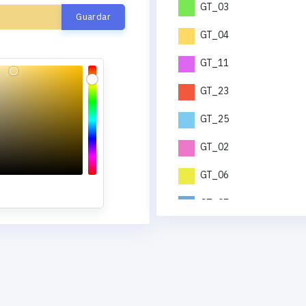
GT_03
GT_04
GT_11
GT_23
GT_25
GT_02
GT_06
GT_07
GT_12
GT_19
GT_21