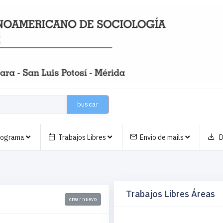
buscar
nograma
Trabajos Libres
Envio de mails
D
Trabajos Libres Áreas
crear nuevo