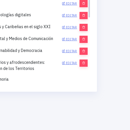
EDITAR
nologías digitales
EDITAR
y Caribeñas en el siglo XXI
EDITAR
gital y Medios de Comunicación
EDITAR
rnabilidad y Democracia
EDITAR
rios y afrodescendientes:
EDITAR
 de los Territorios
moria
amiento Territorial
EDITAR
lusión Social
EDITAR
ica Demográfica
EDITAR
ídicos e Instituciones
EDITAR