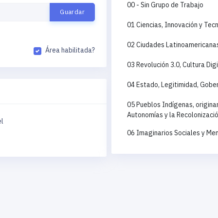
00 - Sin Grupo de Trabajo
01 Ciencias, Innovación y Tec
02 Ciudades Latinoamericanas 
Área habilitada?
03 Revolución 3.0, Cultura Di
04 Estado, Legitimidad, Gobe
05 Pueblos Indígenas, origina
Autonomías y la Recolonización
l
06 Imaginarios Sociales y Me
07 Cuestión Agraria y Reorden
08 Desigualdad, Pobreza y Exc
09 Estructura Social y Dinám
10 Estudios Políticos, Sociojur