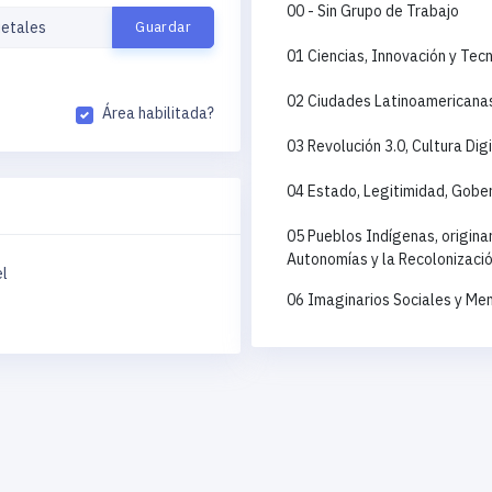
00 - Sin Grupo de Trabajo
01 Ciencias, Innovación y Tec
02 Ciudades Latinoamericanas 
Área habilitada?
03 Revolución 3.0, Cultura Di
04 Estado, Legitimidad, Gobe
05 Pueblos Indígenas, origina
Autonomías y la Recolonización
l
06 Imaginarios Sociales y Me
07 Cuestión Agraria y Reorden
08 Desigualdad, Pobreza y Exc
09 Estructura Social y Dinám
10 Estudios Políticos, Sociojur