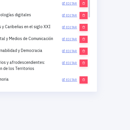
EDITAR
nologías digitales
EDITAR
y Caribeñas en el siglo XXI
EDITAR
gital y Medios de Comunicación
EDITAR
rnabilidad y Democracia
EDITAR
rios y afrodescendientes:
EDITAR
 de los Territorios
moria
EDITAR
amiento Territorial
EDITAR
lusión Social
EDITAR
ica Demográfica
EDITAR
ídicos e Instituciones
EDITAR