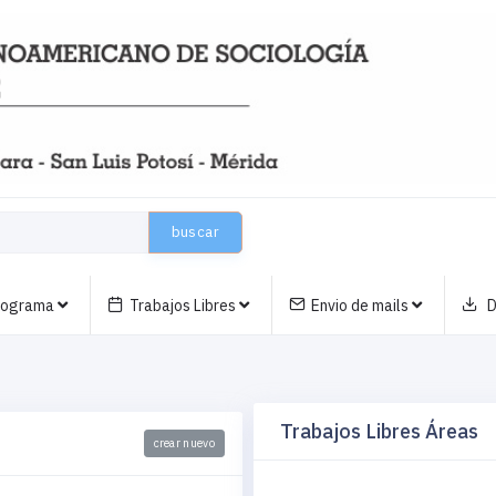
buscar
nograma
Trabajos Libres
Envio de mails
D
Trabajos Libres Áreas
crear nuevo