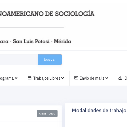
buscar
nograma
Trabajos Libres
Envio de mails
D
Modalidades de trabajos
crear nuevo