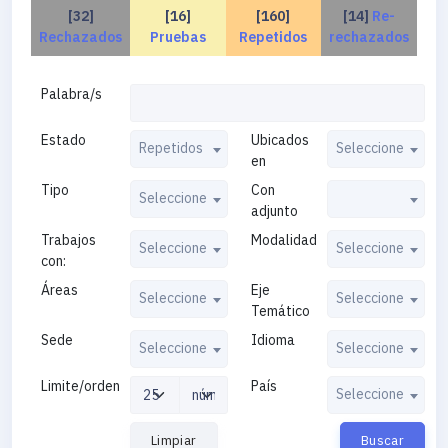
[32]
[16]
[160]
[14]
Re-
Rechazados
Pruebas
Repetidos
rechazados
Palabra/s
Estado
Ubicados
Repetidos
Seleccione
en
Tipo
Con
Seleccione
adjunto
Trabajos
Modalidad
Seleccione
Seleccione
con:
Áreas
Eje
Seleccione
Seleccione
Temático
Sede
Idioma
Seleccione
Seleccione
Limite/orden
País
Seleccione
Limpiar
Buscar