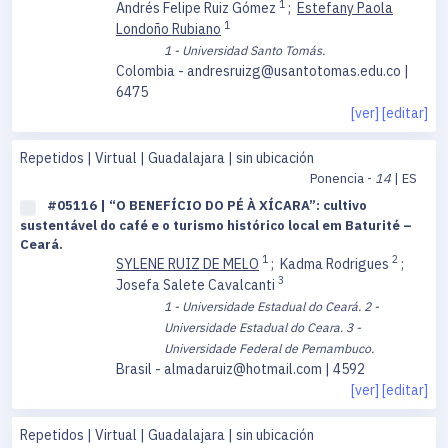
1
Andrés Felipe Ruiz Gómez
;
Estefany Paola
1
Londoño Rubiano
1 - Universidad Santo Tomás.
Colombia - andresruizg@usantotomas.edu.co |
6475
[ver]
[editar]
Repetidos | Virtual | Guadalajara | sin ubicación
Ponencia -
14
| ES
#05116 | “O BENEFÍCIO DO PÉ À XÍCARA”: cultivo
sustentável do café e o turismo histórico local em Baturité –
Ceará.
1
2
SYLENE RUIZ DE MELO
;
Kadma Rodrigues
;
3
Josefa Salete Cavalcanti
1 - Universidade Estadual do Ceará.
2 -
Universidade Estadual do Ceara.
3 -
Universidade Federal de Pernambuco.
Brasil - almadaruiz@hotmail.com | 4592
[ver]
[editar]
Repetidos | Virtual | Guadalajara | sin ubicación