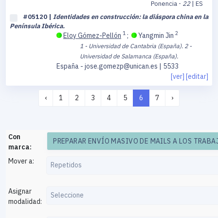
Ponencia -
22
| ES
#05120 |
Identidades en construcción: la diáspora china en la
Península Ibérica.
1
2
Eloy Gómez-Pellón
;
Yangmin Jin
1 - Universidad de Cantabria (España).
2 -
Universidad de Salamanca (España).
España - jose.gomezp@unican.es | 5533
[ver]
[editar]
‹
1
2
3
4
5
6
7
›
Con
marca:
Mover a:
Repetidos
Asignar
Seleccione
modalidad: