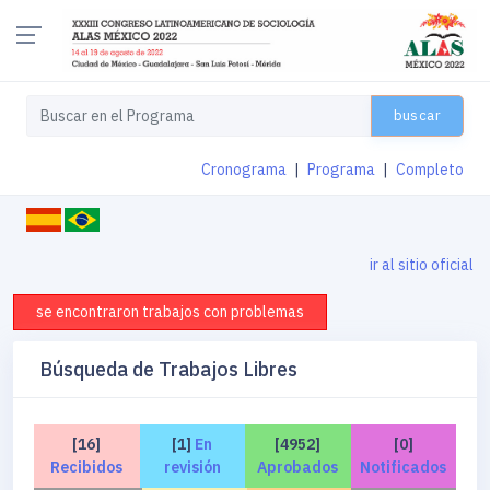
buscar
Cronograma
|
Programa
|
Completo
ir al sitio oficial
se encontraron trabajos con problemas
Búsqueda de Trabajos Libres
[16]
[1]
En
[4952]
[0]
Recibidos
revisión
Aprobados
Notificados