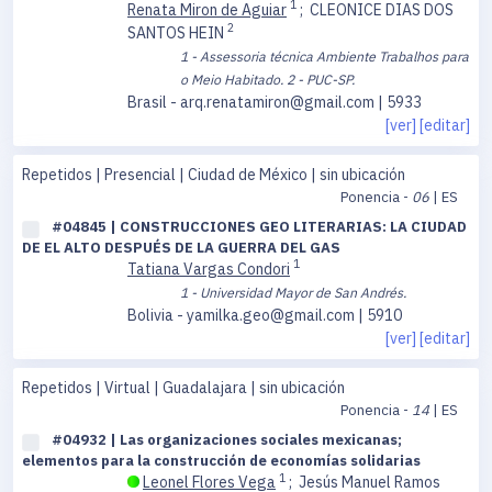
1
Renata Miron de Aguiar
;
CLEONICE DIAS DOS
2
SANTOS HEIN
1 - Assessoria técnica Ambiente Trabalhos para
o Meio Habitado.
2 - PUC-SP.
Brasil - arq.renatamiron@gmail.com | 5933
[ver]
[editar]
Repetidos | Presencial | Ciudad de México | sin ubicación
Ponencia -
06
| ES
#04845 | CONSTRUCCIONES GEO LITERARIAS: LA CIUDAD
DE EL ALTO DESPUÉS DE LA GUERRA DEL GAS
1
Tatiana Vargas Condori
1 - Universidad Mayor de San Andrés.
Bolivia - yamilka.geo@gmail.com | 5910
[ver]
[editar]
Repetidos | Virtual | Guadalajara | sin ubicación
Ponencia -
14
| ES
#04932 | Las organizaciones sociales mexicanas;
elementos para la construcción de economías solidarias
1
Leonel Flores Vega
;
Jesús Manuel Ramos