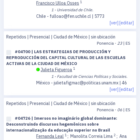
1
Francisco Ulloa Osses
1 - Universidad de Chile.
Chile - fulloao@fen.uchile.cl | 5773
[ver]
[editar]
Repetidos | Presencial | Ciudad de México | sin ubicación
Ponencia -
23
| ES
#04700 | LAS ESTRATEGIAS DE PRODUCCIÓN Y
REPRODUCCIÓN DEL CAPITAL CULTURAL DE LAS ESCUELAS
ACTIVAS DE LA CIUDAD DE MÉXICO
1
Julieta Figueroa
1 - Facultad de Ciencias Políticas y Sociales.
México - julietafigmac@politicas.unam.mx | 46
[ver]
[editar]
Repetidos | Presencial | Ciudad de México | sin ubicación
Ponencia -
06
| ES
#04726 | Imersos no imaginário global dominante:
Desconstruindo discursos hegemônicos sobre
internacionalização da educação superior no Brasil
1
2
Fernanda Leal
;
Manolita Correia Lima
;
Ana