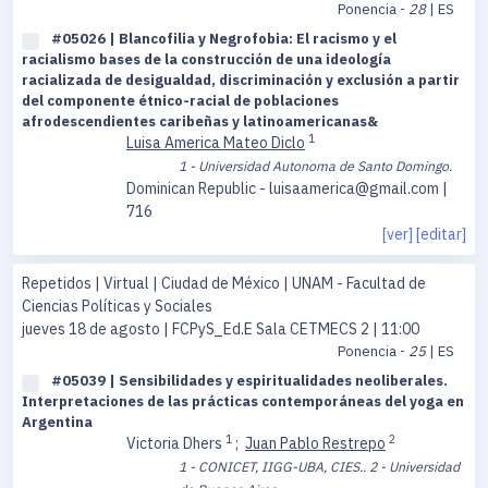
Ponencia -
28
| ES
#05026 | Blancofilia y Negrofobia: El racismo y el
racialismo bases de la construcción de una ideología
racializada de desigualdad, discriminación y exclusión a partir
del componente étnico-racial de poblaciones
afrodescendientes caribeñas y latinoamericanas&
1
Luisa America Mateo Diclo
1 - Universidad Autonoma de Santo Domingo.
Dominican Republic - luisaamerica@gmail.com |
716
[ver]
[editar]
Repetidos | Virtual | Ciudad de México | UNAM - Facultad de
Ciencias Políticas y Sociales
jueves 18 de agosto
| FCPyS_Ed.E Sala CETMECS 2 | 11:00
Ponencia -
25
| ES
#05039 | Sensibilidades y espiritualidades neoliberales.
Interpretaciones de las prácticas contemporáneas del yoga en
Argentina
1
2
Victoria Dhers
;
Juan Pablo Restrepo
1 - CONICET, IIGG-UBA, CIES..
2 - Universidad