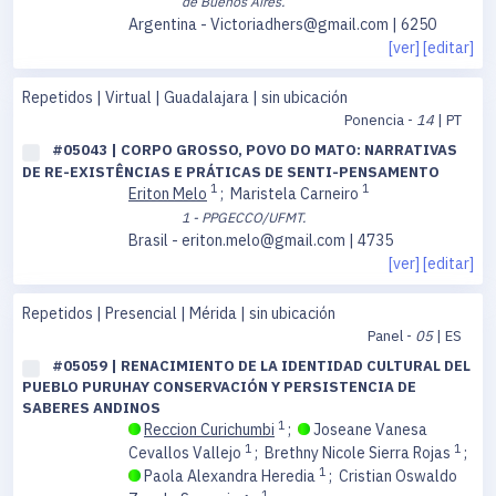
de Buenos Aires.
Argentina - Victoriadhers@gmail.com | 6250
[ver]
[editar]
Repetidos | Virtual | Guadalajara | sin ubicación
Ponencia -
14
| PT
#05043 | CORPO GROSSO, POVO DO MATO: NARRATIVAS
DE RE-EXISTÊNCIAS E PRÁTICAS DE SENTI-PENSAMENTO
1
1
Eriton Melo
;
Maristela Carneiro
1 - PPGECCO/UFMT.
Brasil - eriton.melo@gmail.com | 4735
[ver]
[editar]
Repetidos | Presencial | Mérida | sin ubicación
Panel -
05
| ES
#05059 | RENACIMIENTO DE LA IDENTIDAD CULTURAL DEL
PUEBLO PURUHAY CONSERVACIÓN Y PERSISTENCIA DE
SABERES ANDINOS
1
Reccion Curichumbi
;
Joseane Vanesa
1
1
Cevallos Vallejo
;
Brethny Nicole Sierra Rojas
;
1
Paola Alexandra Heredia
;
Cristian Oswaldo
1