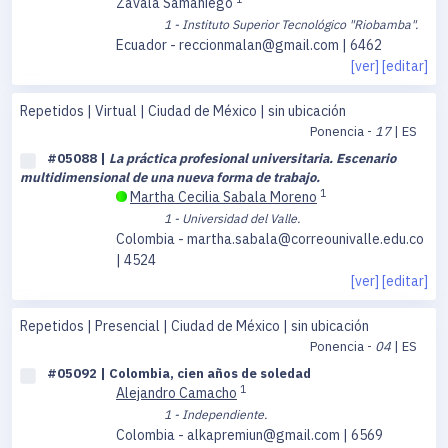
Zavala Samaniego
1 - Instituto Superior Tecnológico "Riobamba".
Ecuador - reccionmalan@gmail.com | 6462
[ver]
[editar]
Repetidos | Virtual | Ciudad de México | sin ubicación
Ponencia -
17
| ES
#05088 |
La práctica profesional universitaria. Escenario
multidimensional de una nueva forma de trabajo.
1
Martha Cecilia Sabala Moreno
1 - Universidad del Valle.
Colombia - martha.sabala@correounivalle.edu.co
| 4524
[ver]
[editar]
Repetidos | Presencial | Ciudad de México | sin ubicación
Ponencia -
04
| ES
#05092 | Colombia, cien años de soledad
1
Alejandro Camacho
1 - Independiente.
Colombia - alkapremiun@gmail.com | 6569