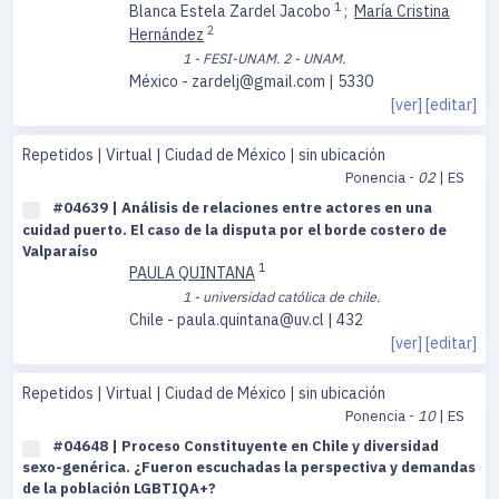
1
Blanca Estela Zardel Jacobo
;
María Cristina
2
Hernández
1 - FESI-UNAM.
2 - UNAM.
México - zardelj@gmail.com | 5330
[ver]
[editar]
Repetidos | Virtual | Ciudad de México | sin ubicación
Ponencia -
02
| ES
#04639 | Análisis de relaciones entre actores en una
cuidad puerto. El caso de la disputa por el borde costero de
Valparaíso
1
PAULA QUINTANA
1 - universidad católica de chile.
Chile - paula.quintana@uv.cl | 432
[ver]
[editar]
Repetidos | Virtual | Ciudad de México | sin ubicación
Ponencia -
10
| ES
#04648 | Proceso Constituyente en Chile y diversidad
sexo-genérica. ¿Fueron escuchadas la perspectiva y demandas
de la población LGBTIQA+?