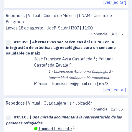
[ver]
[editar]
Repetidos | Virtual | Ciudad de México | UNAM - Unidad de
Posgrado
jueves 18 de agosto
| UdeP_Salón H307 | 11:00
Ponencia -
30
| ES
#05095 | Alternativas sociotécnicas del COPAC en la
integración de prácticas agroecológicas para un consumo
saludable de maíz
1
José Francisco Avila Castañeda
;
Yolanda
2
Castañeda Zavala
1 - Universidad Autonoma Chapingo.
2 -
Universidad Autónoma Metropolitana.
México - jfranciscoav@gmail.com | 6573
[ver]
[editar]
Repetidos | Virtual | Guadalajara | sin ubicación
Ponencia -
22
| ES
#05103 |
Una mirada documental a la representación de las
personas refugiadas
1
Trinidad L. Vicente