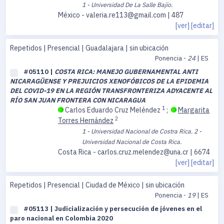
1 - Universidad De La Salle Bajío.
México - valeria.re113@gmail.com | 487
[ver]
[editar]
Repetidos | Presencial | Guadalajara | sin ubicación
Ponencia -
24
| ES
#05110 |
COSTA RICA: MANEJO GUBERNAMENTAL ANTI
NICARAGÜENSE Y PREJUICIOS XENOFÓBICOS DE LA EPIDEMIA
DEL COVID-19 EN LA REGIÓN TRANSFRONTERIZA ADYACENTE AL
RÍO SAN JUAN FRONTERA CON NICARAGUA
1
Carlos Eduardo Cruz Meléndez
;
Margarita
2
Torres Hernández
1 - Universidad Nacional de Costra Rica.
2 -
Universidad Nacional de Costa Rica.
Costa Rica - carlos.cruz.melendez@una.cr | 6674
[ver]
[editar]
Repetidos | Presencial | Ciudad de México | sin ubicación
Ponencia -
19
| ES
#05113 | Judicialización y persecución de jóvenes en el
paro nacional en Colombia 2020