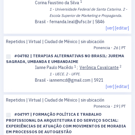
1
Corina Faustino da Silva
1 - Universidade Federal de Santa Catarina.
2 -
Escola Superior de Marketing e Propaganda.
Brasil - fernanda.leal@ufsc.br | 5846
[ver]
[editar]
Repetidos | Virtual | Ciudad de México | sin ubicación
Ponencia -
26
| PT
#04782 | TERAPIAS ALTERNATIVAS NO BRASIL: JUREMA
SAGRADA, UMBANDA E UMBANDAIME
1
2
Ianne Paulo Macêdo
;
Verônica Cavalcante
1 - UECE.
2 - UFPI.
Brasil - iannemcd@gmail.com | 5921
[ver]
[editar]
Repetidos | Virtual | Ciudad de México | sin ubicación
Ponencia -
19
| PT
#04797 | FORMAÇÃO POLÍTICA E TRABALHO
PROFISSIONAL DA ARQUITETURA E DO SERVIÇO SOCIAL:
EXPERIÊNCIAS DE ATUAÇÃO COM MOVIMENTOS DE MORADIA
EM PROCESSOS DE AUTOGESTÃO