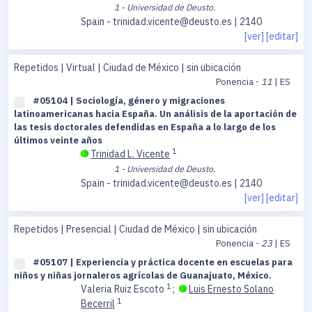
1 - Universidad de Deusto.
Spain - trinidad.vicente@deusto.es | 2140
[ver]
[editar]
Repetidos | Virtual | Ciudad de México | sin ubicación
Ponencia -
11
| ES
#05104 | Sociología, género y migraciones
latinoamericanas hacia España. Un análisis de la aportación de
las tesis doctorales defendidas en España a lo largo de los
últimos veinte años
1
Trinidad L. Vicente
1 - Universidad de Deusto.
Spain - trinidad.vicente@deusto.es | 2140
[ver]
[editar]
Repetidos | Presencial | Ciudad de México | sin ubicación
Ponencia -
23
| ES
#05107 | Experiencia y práctica docente en escuelas para
niños y niñas jornaleros agrícolas de Guanajuato, México.
1
Valeria Ruiz Escoto
;
Luis Ernesto Solano
1
Becerril