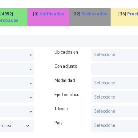
[4952]
[0]
Notificados
[32]
Rechazados
[16]
Prue
probados
Ubicados en
Seleccione
Con adjunto
Modalidad
Seleccione
Eje Temático
Seleccione
Idioma
Seleccione
País
Seleccione