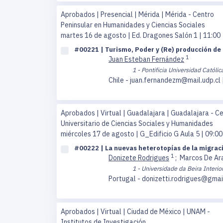
Aprobados | Presencial | Mérida | Mérida - Centro
Peninsular en Humanidades y Ciencias Sociales
martes 16 de agosto
| Ed. Dragones Salón 1 | 11:00
#00221 | Turismo, Poder y (Re) producción de es
1
Juan Esteban Fernández
1 - Pontificia Universidad Católic
Chile - juan.fernandezm@mail.udp.cl 
Aprobados | Virtual | Guadalajara | Guadalajara - C
Universitario de Ciencias Sociales y Humanidades
miércoles 17 de agosto
| G_Edificio G Aula 5 | 09:00
#00222 | La nuevas heterotopías de la migraci
1
Donizete Rodrigues
;
Marcos De Ara
1 - Universidade da Beira Interior
Portugal - donizetti.rodrigues@gmai
Aprobados | Virtual | Ciudad de México | UNAM -
Institutos de Investigación