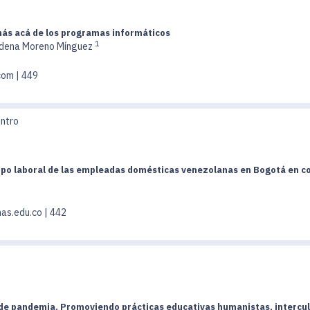
 más acá de los programas informáticos
1
dena Moreno Mínguez
com | 449
entro
mpo laboral de las empleadas domésticas venezolanas en Bogotá en co
as.edu.co | 442
e pandemia. Promoviendo prácticas educativas humanistas, intercul