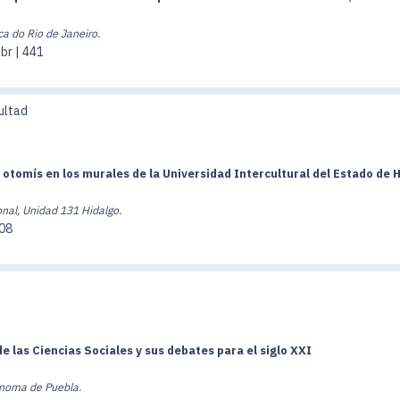
ca do Rio de Janeiro.
br | 441
ultad
 otomís en los murales de la Universidad Intercultural del Estado de 
nal, Unidad 131 Hidalgo.
408
 las Ciencias Sociales y sus debates para el siglo XXI
ónoma de Puebla.