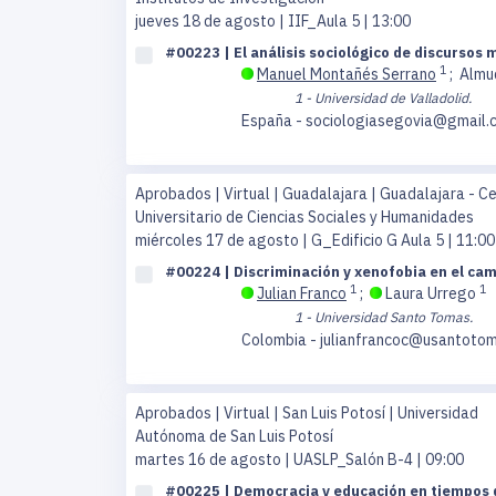
jueves 18 de agosto
| IIF_Aula 5 | 13:00
#00223 | El análisis sociológico de discursos
1
Manuel Montañés Serrano
;
Almu
1 - Universidad de Valladolid.
España - sociologiasegovia@gmail.
Aprobados | Virtual | Guadalajara | Guadalajara - C
Universitario de Ciencias Sociales y Humanidades
miércoles 17 de agosto
| G_Edificio G Aula 5 | 11:00
#00224 | Discriminación y xenofobia en el ca
1
1
Julian Franco
;
Laura Urrego
1 - Universidad Santo Tomas.
Colombia - julianfrancoc@usantotom
Aprobados | Virtual | San Luis Potosí | Universidad
Autónoma de San Luis Potosí
martes 16 de agosto
| UASLP_Salón B-4 | 09:00
#00225 | Democracia y educación en tiempos d