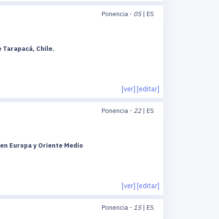
Ponencia -
05
| ES
e Tarapacá, Chile.
[ver]
[editar]
Ponencia -
22
| ES
a en Europa y Oriente Medio
[ver]
[editar]
Ponencia -
15
| ES