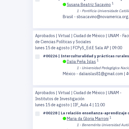
1
Susana Beatriz Sacavino
1 - Pontificia Universidade Católi
Brasil - sbsacavino@novamerica.org.
Aprobados | Virtual | Ciudad de México | UNAM - Fac
de Ciencias Políticas y Sociales
lunes 15 de agosto
| FCPyS_Ed.E Sala AP | 09:00
#00226 | Interculturalidad y prácticas rurales
1
Dalia Peña Islas
1 - Universidad Pedagógica Nacio
México - daliaislas81@gmail.com | 
Aprobados | Virtual | Ciudad de México | UNAM -
Institutos de Investigación
lunes 15 de agosto
| IIF_Aula 4 | 11:00
#00228 | La relación enseñanza-aprendizaje de
1
Maria da Gloria Marroni
1 - Benemérita Universidad Aut