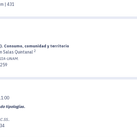
om | 431
o). Consumo, comunidad y territorio
2
n Salas Quintanal
 IIA-UNAM.
 259
11:00
do tipologías.
C.SS..
434