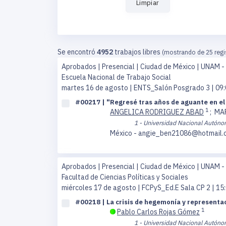
Limpiar
Se encontró
4952
trabajos libres
(mostrando de 25 regi
Aprobados | Presencial | Ciudad de México | UNAM -
Escuela Nacional de Trabajo Social
martes 16 de agosto
| ENTS_Salón Posgrado 3 | 09
#00217 | "Regresé tras años de aguante en el 
1
ANGELICA RODRIGUEZ ABAD
;
MA
1 - Universidad Nacional Autóno
México - angie_ben21086@hotmail.
Aprobados | Presencial | Ciudad de México | UNAM -
Facultad de Ciencias Políticas y Sociales
miércoles 17 de agosto
| FCPyS_Ed.E Sala CP 2 | 15
#00218 | La crisis de hegemonía y representac
1
Pablo Carlos Rojas Gómez
1 - Universidad Nacional Autóno