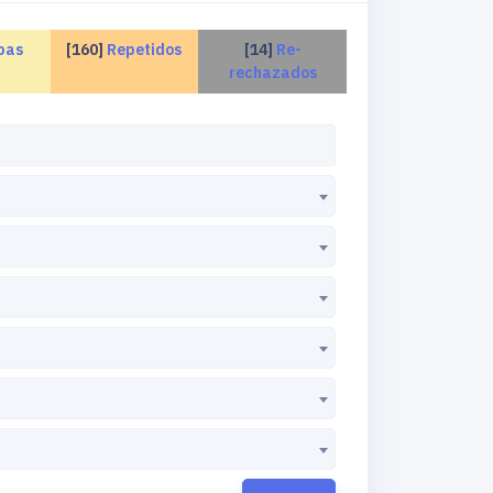
bas
[160]
Repetidos
[14]
Re-
rechazados