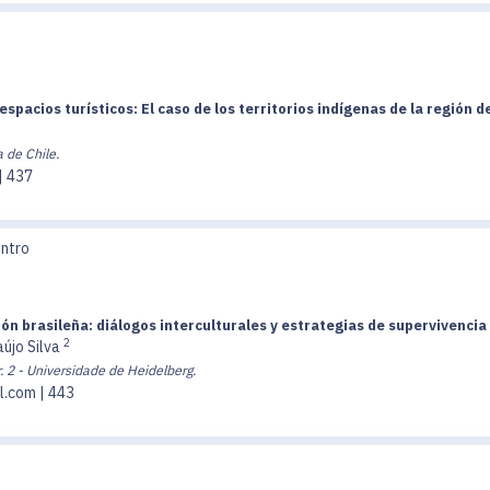
pacios turísticos: El caso de los territorios indígenas de la región d
a de Chile.
| 437
entro
ón brasileña: diálogos interculturales y estrategias de supervivenci
2
újo Silva
.
2 - Universidade de Heidelberg.
l.com | 443