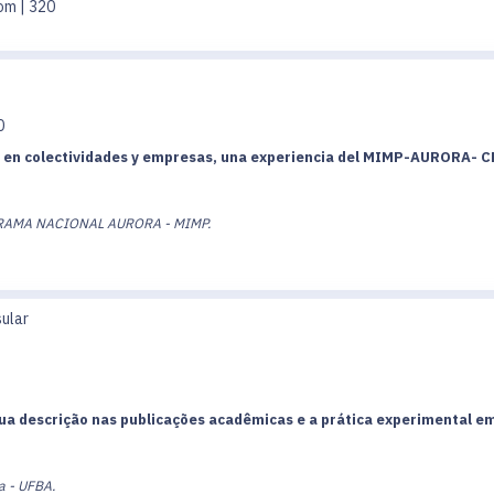
om | 320
0
o en colectividades y empresas, una experiencia del MIMP-AURORA- 
GRAMA NACIONAL AURORA - MIMP.
sular
ua descrição nas publicações acadêmicas e a prática experimental em
a - UFBA.