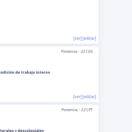
[ver]
[editar]
Ponencia -
22
| ES
ndición de trabajo interno
[ver]
[editar]
Ponencia -
12
| PT
turales y descoloniales