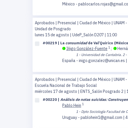
México - pablocarlos.rojas@gmail.c
Aprobados | Presencial | Ciudad de México | UNAM -
Unidad de Posgrado
lunes 15 de agosto
| UdeP_Salón D207 | 11:00
#00219 | La
consumidad
de Val’Quirico (Méxic
1
Iñigo González-Fuente
;
Herná
1 - Universidad de Cantabria.
2 -
España - inigo.gonzalez@unican.es |
Aprobados | Presencial | Ciudad de México | UNAM -
Escuela Nacional de Trabajo Social
miércoles 17 de agosto
| ENTS_Salón Posgrado 2 | 
#00220 |
Análisis de notas suicidas: Construyen
1
Pablo Hein
1 - Dpto Sociología Facultad de C
Uruguay - pablohein1@gmail.com | 