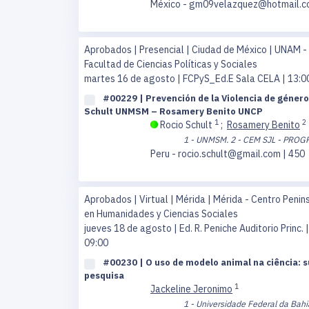
México - gm09velazquez@hotmail.c
Aprobados | Presencial | Ciudad de México | UNAM -
Facultad de Ciencias Políticas y Sociales
martes 16 de agosto
| FCPyS_Ed.E Sala CELA | 13:0
#00229 | Prevención de la Violencia de géner
Schult UNMSM – Rosamery Benito UNCP
1
2
Rocio Schult
;
Rosamery Benito
1 - UNMSM.
2 - CEM SJL - PRO
Peru - rocio.schult@gmail.com | 450
Aprobados | Virtual | Mérida | Mérida - Centro Penin
en Humanidades y Ciencias Sociales
jueves 18 de agosto
| Ed. R. Peniche Auditorio Princ. |
09:00
#00230 | O uso de modelo animal na ciência: s
pesquisa
1
Jackeline Jeronimo
1 - Universidade Federal da Bahi