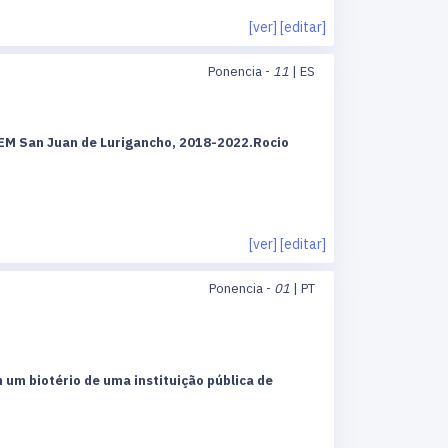
[ver]
[editar]
Ponencia -
11
| ES
CEM San Juan de Lurigancho, 2018-2022.Rocio
[ver]
[editar]
Ponencia -
01
| PT
 um biotério de uma instituição pública de