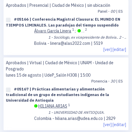
Aprobados | Presencial | Ciudad de México | sin ubicación
Panel -
00
| ES
#05166 | Conferencia Magistral Clausura: EL MUNDO EN
TIEMPOS LIMINALES. Las paradojas del tiempo suspendido
1
2
Álvaro García Linera
;
. .
1 - Sociólogo, ex vicepresidente de Bolivia..
2 - ..
Bolivia - linera@alas2022.com | 5519
[ver]
[editar]
Aprobados | Virtual | Ciudad de México | UNAM - Unidad de
Posgrado
lunes 15 de agosto
| UdeP_Salón H308 | 15:00
Ponencia -
30
| ES
#05167 | Prácticas alimentarias y alimentación
tradicional de un grupo de estudiantes indígenas de la
Universidad de Antioquia
1
HILIANA ARIAS
1 - UNIVERSIDAD DE ANTIOQUIA.
Colombia - hiliana.arias@udea.edu.co | 2829
[ver]
[editar]