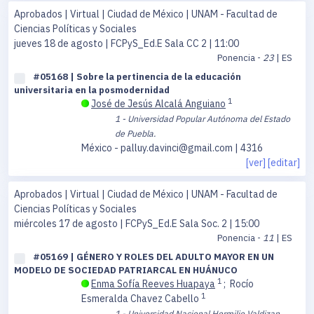
Aprobados | Virtual | Ciudad de México | UNAM - Facultad de
Ciencias Políticas y Sociales
jueves 18 de agosto
| FCPyS_Ed.E Sala CC 2 | 11:00
Ponencia -
23
| ES
#05168 | Sobre la pertinencia de la educación
universitaria en la posmodernidad
1
José de Jesús Alcalá Anguiano
1 - Universidad Popular Autónoma del Estado
de Puebla.
México - palluy.davinci@gmail.com | 4316
[ver]
[editar]
Aprobados | Virtual | Ciudad de México | UNAM - Facultad de
Ciencias Políticas y Sociales
miércoles 17 de agosto
| FCPyS_Ed.E Sala Soc. 2 | 15:00
Ponencia -
11
| ES
#05169 | GÉNERO Y ROLES DEL ADULTO MAYOR EN UN
MODELO DE SOCIEDAD PATRIARCAL EN HUÁNUCO
1
Enma Sofía Reeves Huapaya
;
Rocío
1
Esmeralda Chavez Cabello
1 - Universidad Nacional Hermilio Valdizan.