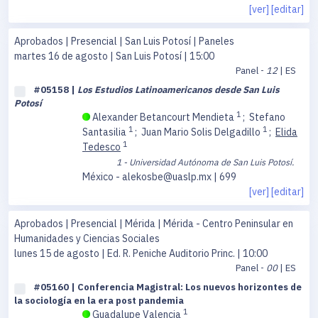
[ver]
[editar]
Aprobados | Presencial | San Luis Potosí | Paneles
martes 16 de agosto
| San Luis Potosí | 15:00
Panel -
12
| ES
#05158 |
Los Estudios Latinoamericanos desde San Luis
Potosí
1
Alexander Betancourt Mendieta
;
Stefano
1
1
Santasilia
;
Juan Mario Solis Delgadillo
;
Elida
1
Tedesco
1 - Universidad Autónoma de San Luis Potosí.
México - alekosbe@uaslp.mx | 699
[ver]
[editar]
Aprobados | Presencial | Mérida | Mérida - Centro Peninsular en
Humanidades y Ciencias Sociales
lunes 15 de agosto
| Ed. R. Peniche Auditorio Princ. | 10:00
Panel -
00
| ES
#05160 | Conferencia Magistral: Los nuevos horizontes de
la sociología en la era post pandemia
1
Guadalupe Valencia