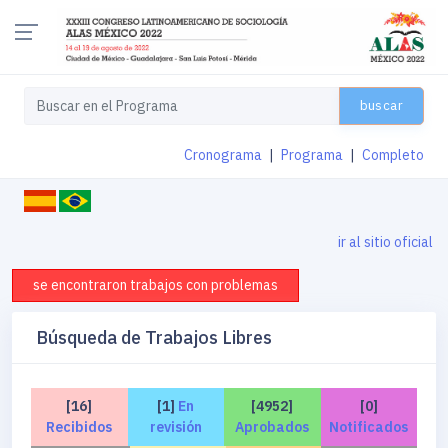
buscar
Cronograma
|
Programa
|
Completo
ir al sitio oficial
se encontraron trabajos con problemas
Búsqueda de Trabajos Libres
[16]
[1]
En
[4952]
[0]
Recibidos
revisión
Aprobados
Notificados