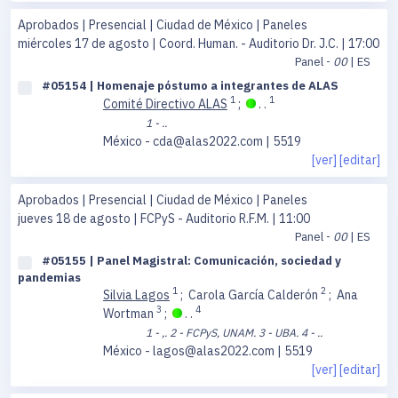
Aprobados | Presencial | Ciudad de México | Paneles
miércoles 17 de agosto
| Coord. Human. - Auditorio Dr. J.C. | 17:00
Panel -
00
| ES
#05154 | Homenaje póstumo a integrantes de ALAS
1
1
Comité Directivo ALAS
;
. .
1 - ..
México - cda@alas2022.com | 5519
[ver]
[editar]
Aprobados | Presencial | Ciudad de México | Paneles
jueves 18 de agosto
| FCPyS - Auditorio R.F.M. | 11:00
Panel -
00
| ES
#05155 | Panel Magistral: Comunicación, sociedad y
pandemias
1
2
Silvia Lagos
;
Carola García Calderón
;
Ana
3
4
Wortman
;
. .
1 - ,.
2 - FCPyS, UNAM.
3 - UBA.
4 - ..
México - lagos@alas2022.com | 5519
[ver]
[editar]