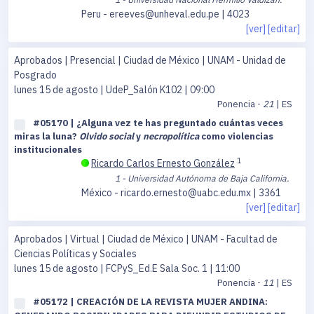
Peru - ereeves@unheval.edu.pe | 4023
[ver]
[editar]
Aprobados | Presencial | Ciudad de México | UNAM - Unidad de
Posgrado
lunes 15 de agosto
| UdeP_Salón K102 | 09:00
Ponencia -
21
| ES
#05170 | ¿Alguna vez te has preguntado cuántas veces
miras la luna?
Olvido social
y
necropolítica
como violencias
institucionales
1
Ricardo Carlos Ernesto González
1 - Universidad Autónoma de Baja California.
México - ricardo.ernesto@uabc.edu.mx | 3361
[ver]
[editar]
Aprobados | Virtual | Ciudad de México | UNAM - Facultad de
Ciencias Políticas y Sociales
lunes 15 de agosto
| FCPyS_Ed.E Sala Soc. 1 | 11:00
Ponencia -
11
| ES
#05172 | CREACIÓN DE LA REVISTA MUJER ANDINA: