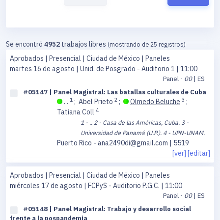
Se encontró
4952
trabajos libres
(mostrando de 25 registros)
Aprobados | Presencial | Ciudad de México | Paneles
martes 16 de agosto
| Unid. de Posgrado - Auditorio 1 | 11:00
Panel -
00
| ES
#05147 | Panel Magistral: Las batallas culturales de Cuba
1
2
3
. .
;
Abel Prieto
;
Olmedo Beluche
;
4
Tatiana Coll
1 - ..
2 - Casa de las Américas, Cuba.
3 -
Universidad de Panamá (U.P.).
4 - UPN-UNAM.
Puerto Rico - ana2490di@gmail.com | 5519
[ver]
[editar]
Aprobados | Presencial | Ciudad de México | Paneles
miércoles 17 de agosto
| FCPyS - Auditorio P.G.C. | 11:00
Panel -
00
| ES
#05148 | Panel Magistral: Trabajo y desarrollo social
frente a la pospandemia