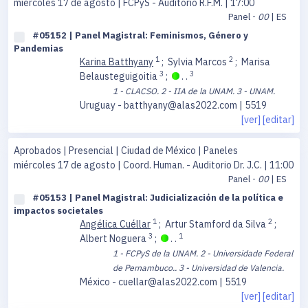
miércoles 17 de agosto
| FCPyS - Auditorio R.F.M. | 17:00
Panel -
00
| ES
#05152 | Panel Magistral: Feminismos, Género y
Pandemias
1
2
Karina Batthyany
;
Sylvia Marcos
;
Marisa
3
3
Belausteguigoitia
;
. .
1 - CLACSO.
2 - IIA de la UNAM.
3 - UNAM.
Uruguay - batthyany@alas2022.com | 5519
[ver]
[editar]
Aprobados | Presencial | Ciudad de México | Paneles
miércoles 17 de agosto
| Coord. Human. - Auditorio Dr. J.C. | 11:00
Panel -
00
| ES
#05153 | Panel Magistral: Judicialización de la política e
impactos societales
1
2
Angélica Cuéllar
;
Artur Stamford da Silva
;
3
1
Albert Noguera
;
. .
1 - FCPyS de la UNAM.
2 - Universidade Federal
de Pernambuco..
3 - Universidad de Valencia.
México - cuellar@alas2022.com | 5519
[ver]
[editar]