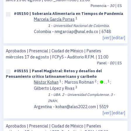
Ponencia -
30
| ES
#05150 | Soberanía Alimentaria en Tiempos de Pandemia
1
Marcela García Porras
1 - Universidad Nacional de Colombia.
Colombia - nmgarciap@unal.edu.co | 6748
[ver]
[editar]
Aprobados | Presencial | Ciudad de México | Paneles
miércoles 17 de agosto
| FCPyS - Auditorio R.F.M. | 11:00
Panel -
00
| ES
#05151 | Panel Magistral: Retos y desafíos del
Pensamiento crítico latinoamericano y caribeño
1
2
1
Néstor Kohan
;
Marcos Roitman
;
. .
;
3
Gilberto López y Rivas
1 - UBA.
2 - Universidad Complutense.
3 -
INAH.
Argentina - kohan@alas2022.com | 5519
[ver]
[editar]
Aprobados | Presencial | Ciudad de México | Paneles