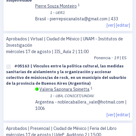
subjetividade
1
Pierre Souza Monteiro
1 - UERJ.
Brasil - pierrepsicanalista@gmail.com | 433
[ver]
[editar]
Aprobados | Virtual | Ciudad de México | UNAM - Institutos de
Investigación
miércoles 17 de agosto
| IIS_Aula 2 | 11:00
Ponencia -
19
| ES
#05163 | Vínculos entre la política cultural, las medidas
sanitarias de aislamiento y la organización y accionar
colectivo de músicos/as de rock, en un municipio del suburbio
de la provincia de Buenos Aires (Argentina)
1
Valeria Saponara Spinetta
1 - UBA, CONICET/UNDAV.
Argentina - noblecaballera_vale@hotmail.com |
1006
[ver]
[editar]
Aprobados | Presencial | Ciudad de México | Feria del Libro
miércoles 17 de agosto
| UdeP_Auditorio 2 | 15:00