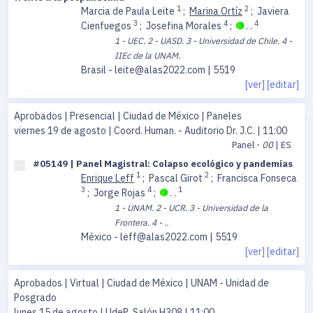
1
2
Marcia de Paula Leite
;
Marina Ortíz
;
Javiera
3
4
4
Cienfuegos
;
Josefina Morales
;
. .
1 - UEC.
2 - UASD.
3 - Universidad de Chile.
4 -
IIEc de la UNAM.
Brasil - leite@alas2022.com | 5519
[ver]
[editar]
Aprobados | Presencial | Ciudad de México | Paneles
viernes 19 de agosto
| Coord. Human. - Auditorio Dr. J.C. | 11:00
Panel -
00
| ES
#05149 | Panel Magistral: Colapso ecológico y pandemias
1
2
Enrique Leff
;
Pascal Girot
;
Francisca Fonseca
3
4
1
;
Jorge Rojas
;
. .
1 - UNAM.
2 - UCR.
3 - Universidad de la
Frontera.
4 - ..
México - leff@alas2022.com | 5519
[ver]
[editar]
Aprobados | Virtual | Ciudad de México | UNAM - Unidad de
Posgrado
lunes 15 de agosto
| UdeP_Salón H308 | 11:00