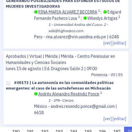
GENERANDO POSIBILIDADES PARA DIFUNDIR ESTUDIOS DE
MUJERES INVESTIGADORAS
1
RINA MARIA ALVAREZ BECERRA
;
Edgard
1
2
Fernando Pacheco Lusa
;
Wileidys Artigas
1 - Universidad Andina del Cusco.
2 -
wile@highrateco.com.
Peru - rina.alvarez@vrin.uandina.edu.pe | 6248
[ver]
[editar]
Aprobados | Virtual | Mérida | Mérida - Centro Peninsular en
Humanidades y Ciencias Sociales
lunes 15 de agosto
| Ed. Dragones Salón 2 | 09:00
Ponencia -
05
| ES
#05173 | La autonomía en las comunidades políticas
emergentes: el caso de las autodefensas en Michoacán
1
Andrés Alejandro Reséndiz Ponce
1 - IPN- Ciecas.
México - andres.resendiz.ponce@gmail.com |
6618
[ver]
[editar]
...
190
191
192
193
194
195
196
197
1