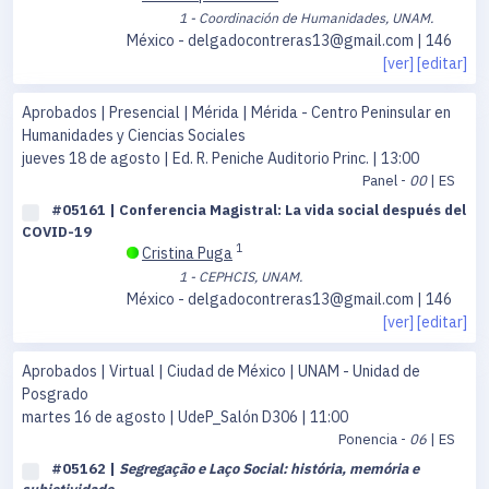
1 - Coordinación de Humanidades, UNAM.
México - delgadocontreras13@gmail.com | 146
[ver]
[editar]
Aprobados | Presencial | Mérida | Mérida - Centro Peninsular en
Humanidades y Ciencias Sociales
jueves 18 de agosto
| Ed. R. Peniche Auditorio Princ. | 13:00
Panel -
00
| ES
#05161 | Conferencia Magistral: La vida social después del
COVID-19
1
Cristina Puga
1 - CEPHCIS, UNAM.
México - delgadocontreras13@gmail.com | 146
[ver]
[editar]
Aprobados | Virtual | Ciudad de México | UNAM - Unidad de
Posgrado
martes 16 de agosto
| UdeP_Salón D306 | 11:00
Ponencia -
06
| ES
#05162 |
Segregação e Laço Social: história, memória e