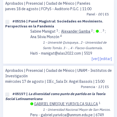
Aprobados | Presencial | Ciudad de México | Paneles
jueves 18 de agosto
| FCPyS - Auditorio P.G.C. | 11:00
Panel -
00
| ES
#05156 | Panel Magistral: Sociedades en Movimiento.
Perspectivas en la Pandemia
1
2
3
Sabine Manigat
;
Alexander Gamba
;
. .
;
4
Ana Silvia Monzón
1 - Université Quisqueya..
2 - Universidad de
Santo Tomás.
3 - ..
4 - Flacso-Guatemala.
Haiti - manigat@alas2022.com | 5519
[ver]
[editar]
Aprobados | Presencial | Ciudad de México | UNAM - Institutos de
Investigación
miércoles 17 de agosto
| IIEc_Sala Dr. Angel Bassols | 15:00
Ponencia -
13
| ES
#05157 |
La diversidad como punto de partida en la Teoría
Social Latinoamericana
1
GABRIEL ENRIQUE YURIVILCA SULLCA
1 - Universidad Nacional Mayor de San Marcos.
Peru - gabriel.yurivilca@unmsm.edu.pe | 6749