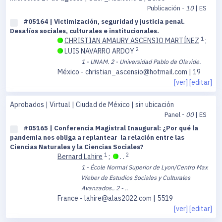
Publicación -
10
| ES
#05164 | Victimización, seguridad y justicia penal.
Desafíos sociales, culturales e institucionales.
1
CHRISTIAN AMAURY ASCENSIO MARTÍNEZ
;
2
LUIS NAVARRO ARDOY
1 - UNAM.
2 - Universidad Pablo de Olavide.
México - christian_ascensio@hotmail.com | 19
[ver]
[editar]
Aprobados | Virtual | Ciudad de México | sin ubicación
Panel -
00
| ES
#05165 | Conferencia Magistral Inaugural: ¿Por qué la
pandemia nos obliga a replantear la relación entre las
Ciencias Naturales y la Ciencias Sociales?
1
2
Bernard Lahire
;
. .
1 - École Normal Superior de Lyon/Centro Max
Weber de Estudios Sociales y Culturales
Avanzados..
2 - ..
France - lahire@alas2022.com | 5519
[ver]
[editar]