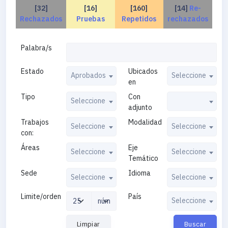
[32]
[16]
[160]
[14]
Re-
Rechazados
Pruebas
Repetidos
rechazados
Palabra/s
Estado
Ubicados
Aprobados
Seleccione
en
Tipo
Con
Seleccione
adjunto
Trabajos
Modalidad
Seleccione
Seleccione
con:
Áreas
Eje
Seleccione
Seleccione
Temático
Sede
Idioma
Seleccione
Seleccione
Limite/orden
País
Seleccione
Limpiar
Buscar